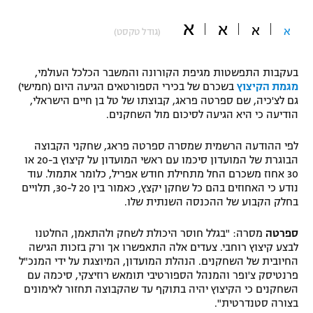
"מחצית בשכונה" – פודקאסט
א
א
אופניים
א
א
(גודל טקסט)
ספורט מוטורי
משתתפים וזוכים בפרסים
בעקבות התפשטות מגיפת הקורונה והמשבר הכלכל העולמי,
מגמת הקיצוץ
בשכרם של בכירי הספורטאים הגיעה היום (חמישי)
כדורמים
גם לצ'כיה, שם ספרטה פראג, קבוצתו של טל בן חיים הישראלי,
תקנון משתתפים וזוכים בפרסים
טניס
הודיעה כי היא הגיעה לסיכום מול השחקנים.
פוטבול אמריקאי NFL
תקנון עבור פעילות אלקטרה
לפי ההודעה הרשמית שמסרה ספרטה פראג, שחקני הקבוצה
גיימינג E-Sports
הבוגרת של המועדון סיכמו עם ראשי המועדון על קיצוץ ב-20 או
בייסבול MLB
תקנון עבור פעילות ספורט 1 – "מרלן"
30 אחוז משכרם החל מתחילת חודש אפריל, כלומר אתמול. עוד
נודע כי האחוזים בהם כל שחקן יקצץ, כאמור בין 20 ל-30, תלויים
ספורט אתגרי ואקסטרים
בחלק הקבוע של ההכנסה השנתית שלו.
תנאי שימוש
אומנויות לחימה
ספרטה
מסרה: "בגלל חוסר היכולת לשחק ולהתאמן, החלטנו
לבצע קיצוץ רוחבי. צעדים אלה התאפשרו אך ורק בזכות הגישה
מדיניות פרטיות
החיובית של השחקנים. הנהלת המועדון, המיוצגת על ידי המנכ"ל
גיימינג E-Sports
פרנטיסק צ'ופר והמנהל הספורטיבי תומאש רוזיצקי, סיכמה עם
השחקנים כי הקיצוץ יהיה בתוקף עד שהקבוצה תחזור לאימונים
תקנון פעילות ספורט 1
בצורה סטנדרטית".