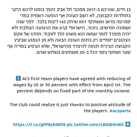
רשיון להקרנה פומבית לבית עסק
בן חיים, שנרכש ב-2017 ממכבי תל אביב והפך בזמנו לרכש היקר
בתולדות הקבוצה, לא רשם העונה אף הופעה רשמית במדי
ספרטה פראג ואשתקד הוא שיחק 143 דקות בלבד. לפני שנה
הצטרפות לחבילת הערוצים
ושמונה חודשים, כזכור, הישראלי קרע את הרצועה הצולבת ולא
יהיה מופרך לומר שמאז הוא פשוט הלך לאיבוד. חוזהו של אקס
לוח דרושים – ג'ובנט
הצהובים יסתיים רק בתום העונה הבאה ולא מן הנמנע שבקיץ
הקבוצה הצ'כית תנסה להיפרד מהישראלי, שלא הבקיע במדיה אף
תגיות
שער ושותף בסף הכל ב-20 משחקים בשלוש שנים.
המגזין
ACS first team players have agreed with reducing of
wages by 20 or 30 percent with effect from April 1st. The
percent depends on fixed part of the monthly income.
The club could realize it just thanks to positive attitude of
the players.
#acsparta
https://t.co/gFP8ykDKF8
pic.twitter.com/LBGQt9v9iZ