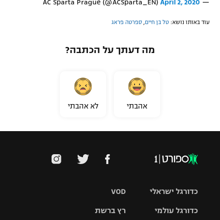
April 2, 2020
— AC Sparta Prague (@ACSparta_EN)
עוד באותו נושא:
טל בן חיים
,
ספרטה פראג
מה דעתך על הכתבה?
אהבתי
לא אהבתי
כדורגל ישראלי
VOD
כדורגל עולמי
רץ ברשת
ליגת העל