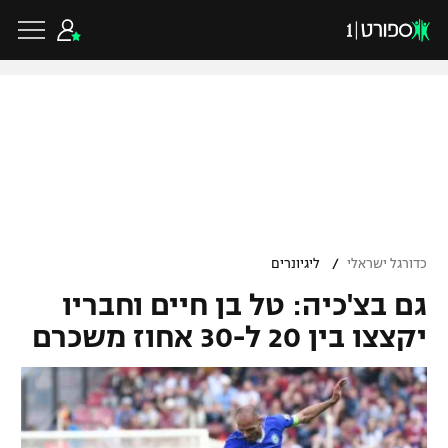
כדורגל ישראלי
ליגת העל
כדורגל עולמי
/
כדורגל ישראלי
ליגיונרים
ליגה לאומית
גם בצ'כיה: טל בן חיים וחבריו
ליגת האלופות
כדורסל ישראלי
גביע הטוטו
יקצצו בין 20 ל-30 אחוז משכרם
ליגה אירופית
ליגת ווינר סל
ליגיונרים
כדורסל עולמי
ליגה אנגלית
ליגה לאומית
גביע המדינה
NBA
ליגה גרמנית
ענפים נוספים