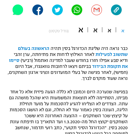
"מחצית בשכונה" – פודקאסט
אופניים
ספורט מוטורי
משתתפים וזוכים בפרסים
א
א
א
א
(גודל טקסט)
כדורמים
תקנון משתתפים וזוכים בפרסים
טניס
כבר נראה היה שליגת הכדורגל בסין תהיה
הראשונה בעולם
שתשוב לפעילות
לאחר האילוץ לדחות את פתיחתה, ערן זהבי
פוטבול אמריקאי NFL
תקנון עבור פעילות אלקטרה
ודיא סבע אפילו חזרו בחודש שעבר למדינה ואתמול (רביעי)
סיימו
את תקופת הבידוד
בביתם ויצאו לרחובות גוואנגז'ו, אבל היום
גיימינג E-Sports
בייסבול MLB
(חמישי), לאחר פגישה של בעלי המועדונים ונציגי ארגון השחקנים,
תקנון עבור פעילות ספורט 1 – "מרלן"
נראה שעוד מוקדם לברך.
ספורט אתגרי ואקסטרים
תנאי שימוש
בפגישה שנערכה היום וכמובן לא כללה הגעה פיזית אלא כל אחד
מביתו, הסתיימה ללא תוצאות והמשמעות היא שהכל מושהה גם
אומנויות לחימה
עתה. הצדדים לא הצליחו להגיע להסכמות על מועד תחילת
מדיניות פרטיות
הליגה, העונה בסין כאמור עוד לא החלה, וגם לא הושגו הסכמות
גיימינג E-Sports
על קיצוץ שכר השחקנים – ההצעה האחרונה היא ששכר
השחקנים יקוצץ החל מה-1.3.2020 ועד התאריך בו תיפתח עונת
תקנון פעילות ספורט 1
2020 בסין. "הכדורגל הסיני תקוע", כתב רועי תדמור, שנחשב
למומחה בכל הנוגע לכדורגל הסיני.