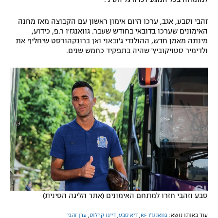
רשיון להקרנה פומבית לבית עסק
זהבי וסבע, אגב, ערכו היום אימון ראשון עם הקבוצה מאז מחנה
האימונים שערכו בדובאי בחודש שעבר. גוואנגז'ו ר.פ, כידוע,
הצטרפות לחבילת הערוצים
מינתה מאמן חדש, ההולנדי ג'ובאני ואן ברונקהורסט שיחליף את
ולדימיר סטויקוביץ' שהיה בתפקיד כחמש שנים.
לוח דרושים – ג'ובנט
תגיות
המגזין
סבע וזהבי חזרו למתחם האימונים (אתר הליגה הסינית)
עוד באותו נושא:
גוואנגז'ו RF
,
דיא סבע
,
דייגו קרלוס
,
ערן זהבי