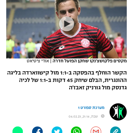
כדורסל נשים
נבחרת ישראל
יורוליג
ליגה ספרדית
טניס
VOD
מכבי תל אביב
מכבי חיפה
יורוקאפ
ליגה איטלקית
כדוריד
הפועל חולון
בית"ר ירושלים
רץ ברשת
ליגה צרפתית
כדורעף
הפועל ירושלים
מכבי תל אביב
ליגה הולנדית
שחייה
תוצאות
מקסים פלקושצ'נקו שחקן הפועל חדרה
|
אודי ציטיאט
דני אבדיה
הפועל תל אביב
ליגה טורקית
הקשר הוחלף בהפסקה ב-1:1 מול קישווארדה בליגה
ג'ודו
הפועל חיפה
ההונגרית, הבלם שיחק 45 דקות ב-1:1 של לכיה
לוח שידורים
ליגה סינית
גדנסק מול גורניק זאבז'ה
אגרוף
הפועל באר שבע
ליגה ברזילאית
ברחבה
ספורט אולימפי
מכבי נתניה
מערכת ספורט 1
ליגות נוספות
UFC
שבת, 21:14, 04.02.23
"מעל הליגה" – פודקאסט
בני יהודה
היאבקות WWE