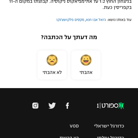
בניצחון החוץ 1:2 על אולימפיאקוס ניקוסיה. קבוצתו במקום ה-11
בקפריסין כעת.
עוד באותו נושא:
ג'ואל אבו חנא
,
מקסים פלקושצ'נקו
מה דעתך על הכתבה?
אהבתי
לא אהבתי
כדורגל ישראלי
VOD
כדורגל עולמי
רץ ברשת