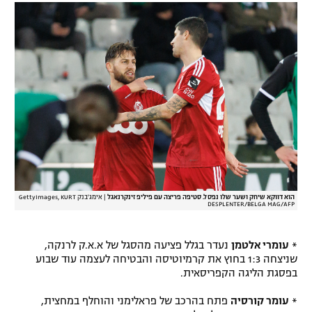
רשיון להקרנה פומבית לבית עסק
הצטרפות לחבילת הערוצים
לוח דרושים – ג'ובנט
תגיות
המגזין
הוא דווקא שיחק ושער שלו נפסל. סטיפה פריצה עם פיליפ זינקרנאגל
|
אימג'בנק GettyImages, KURT
DESPLENTER/BELGA MAG/AFP
*
עומרי אלטמן
נעדר בגלל פציעה מהסגל של א.א.ק לרנקה,
שניצחה 1:3 בחוץ את קרמיוטיסה והבטיחה לעצמה עוד שבוע
בפסגת הליגה הקפריסאית.
*
עומר קורסיה
פתח בהרכב של פראלימני והוחלף במחצית,