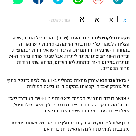
"מחצית בשכונה" – פודקאסט
אופניים
א
א
א
א
(גודל טקסט)
ספורט מוטורי
משתתפים וזוכים בפרסים
מקסים פלקושצ'נקו
פתח הערב (שבת) בהרכב של הונבד, שלא
כדורמים
הצליחה לשמור על יתרון ביתי וסיימה ב-1:1 מול קישווארדה
תקנון משתתפים וזוכים בפרסים
טניס
במחזור ה-18 בליגה ההונגרית. הקשר הישראלי הוחלף במחצית
פוטבול אמריקאי NFL
ובדקה ה-48 קבוצתו עלתה ליתרון, אבל ספגה שוויון בדקה ה-74
תקנון עבור פעילות אלקטרה
ונותרה במקום ה-11 ומתחת לקו האדום, מרחק שתי נקודות
מחוף מבטחים.
גיימינג E-Sports
בייסבול MLB
תקנון עבור פעילות ספורט 1 – "מרלן"
*
ג'ואל אבו חנא
שיחק מחצית כמחליף ב-1:1 של לכיה גדנסק בחוץ
ספורט אתגרי ואקסטרים
מול גורניק זאבז'ה. קבוצתו במקום ה-13 בליגה הפולנית.
תנאי שימוש
*
אושר דוידה
נותר על הספסל ולא שותף ב-1:1 של סטנדרד ליאז'
אומנויות לחימה
בברוז' מול סרקל. סטיפה פריצה נכנס כמחליף ושער שלו נפסל,
מדיניות פרטיות
ליאז' ניצבת כעת במקום השישי בליגה הבלגית.
גיימינג E-Sports
*
בן אז'ובל
שיחק שבע דקות כמחליף בהפסד של פאטום יונייטד
תקנון פעילות ספורט 1
2:0 בבית למוליכת הליגה התאילנדית בוריראם.