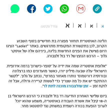
"מחצית בשכונה" – פודקאסט
אופניים
ספורט מוטורי
משתתפים וזוכים בפרסים
א
א
א
א
(גודל טקסט)
כדורמים
תקנון משתתפים וזוכים בפרסים
טניס
הליגה האוסטרית תחזור מפגרה בת חודשיים בסוף השבוע
הקרוב, לכן בתקשורת המקומית מתרגשים. באתר "Laola1" הציגו
פוטבול אמריקאי NFL
תקנון עבור פעילות אלקטרה
היום (שישי) את הפנים החדשות בליגה, ביניהם אלה של אוסקר
גלוך – הרכש הנוצץ של רד בול זלצבורג.
גיימינג E-Sports
בייסבול MLB
תקנון עבור פעילות ספורט 1 – "מרלן"
"אלופת אוסטריה שמה את ידיה על 'סופר-כישרון' ברמה אירופית.
ספורט אתגרי ואקסטרים
הישראלי עלה שבעה מיליון יורו, כאשר מועדונים כמו ברצלונה
תנאי שימוש
ובורוסיה דורטמונד נותרו מאחור במרוץ", נכתב על גלוך. "לקשר
ההתקפי יש את כל מה שצריך כדי לעשות קריירה גדולה, אבל זה
אומנויות לחימה
לוקח זמן –
זמן שזלצבורג מוכנה לתת לו
".
מדיניות פרטיות
גיימינג E-Sports
ביום שלישי האחרון הודיעה רד בול זלצבורג כי הרכש הישראלי בן
ה-18 קיבל את אשרת העבודה באוסטריה, משמע שהוא יוכל
לערוך הופעת בכורה רשמית במשחק נגד לוסטנאו מחר.
תקנון פעילות ספורט 1