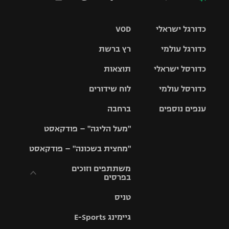
כדורגל ישראלי
VOD
כדורגל עולמי
רץ ברשת
ליגת העל
כדורסל ישראלי
תוצאות
ליגת
ליגה לאומית
האלופות
כדורסל עולמי
לוח שידורים
ליגת ווינר
סל
גביע הטוטו
ענפים נוספים
ברחבה
ליגה
NBA
אירופית
"מעל הליגה" – פודקאסט
ליגה לאומית
ליגיונרים
טניס
יורוליג
ליגה אנגלית
"מחצית בשכונה" – פודקאסט
כדורסל נשים
גביע המדינה
כדוריד
יורוקאפ
ליגה גרמנית
משתתפים וזוכים
בפרסים
מכבי תל
נבחרת
כדורעף
אביב
ישראל
ליגה
טניס
ספרדית
תקנון משתתפים
שחייה
הפועל חולון
מכבי חיפה
וזוכים בפרסים
גיימינג E-Sports
ליגה