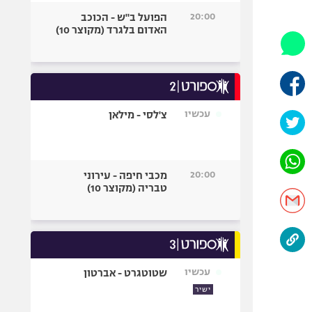
היאבקות WWE
20:00
הפועל ב"ש - הכוכב
אופניים
האדום בלגרד (מקוצר 10)
ספורט מוטורי
כדורמים
פוטבול אמריקאי NFL
בייסבול MLB
עכשיו
צ'לסי - מילאן
ספורט אתגרי
ואקסטרים
אומנויות לחימה
20:00
מכבי חיפה - עירוני
גיימינג E-Sports
טבריה (מקוצר 10)
עכשיו
שטוטגרט - אברטון
ישיר