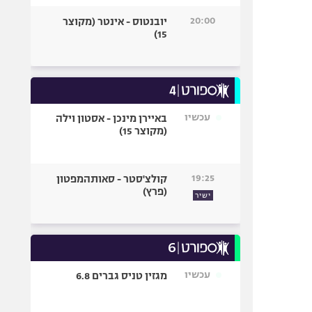
20:00
יובנטוס - אינטר (מקוצר
15)
עכשיו
באיירן מינכן - אסטון וילה
(מקוצר 15)
19:25
קולצ'סטר - סאותהמפטון
(פרץ)
ישיר
עכשיו
מגזין טניס גברים 6.8