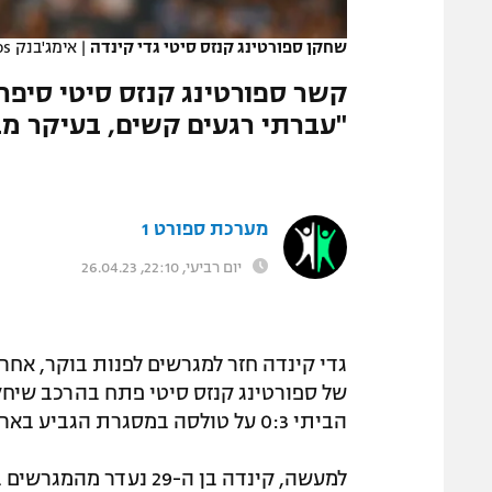
המגזין
שחקן ספורטינג קנזס סיטי גדי קינדה
|
אימג'בנק GettyImages, Fernando Leon/ISI Photos
קשר ספורטינג קנזס סיטי סיפ
"עברתי רגעים קשים, בעיקר מב
מערכת ספורט 1
יום רביעי, 22:10, 26.04.23
גדי קינדה חזר למגרשים לפנות בוקר, אחר
הביתי 0:3 על טולסה במסגרת הגביע בארה"ב.