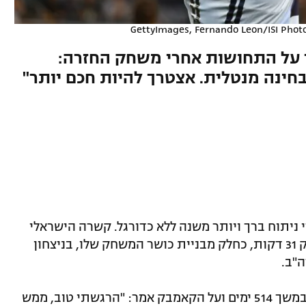
ר על התחושות אחרי משחק החזרה:
חינה מנטלית. אצטרך להיות חכם יותר"
י ניתוח ברך ויותר משנה ללא כדורגל. קשרה הישראלי
של ספורטינג קנזס סיטי פתח בהרכב שיחק 31 דקות, כחלק מבניית כושר המשחק שלו, בניצחון
למעשה, קינדה בן ה-29 נעדר מהמגרשים במשך 514 ימים ועל הקאמבק אמר: "הרגשתי טוב, ממש