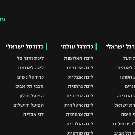
עק
רגל ישראלי
כדורגל עולמי
כדורסל ישראלי
 העל
ליגת האלופות
ליגת ווינר סל
 לאומית
ליגה אירופית
ליגה לאומית
 הטוטו
ליגה אנגלית
כדורסל נשים
ונרים
ליגה גרמנית
מכבי תל אביב
 המדינה
ליגה ספרדית
הפועל חולון
ת ישראל
ליגה איטלקית
הפועל ירושלים
 חיפה
ליגה צרפתית
דני אבדיה
ר ירושלים
ליגה הולנדית
 תל אביב
ליגה טורקית