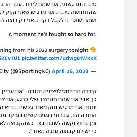
טוב. התרגשתי, אני שמח לחזור. עבר הרבה 
שהתחושה טובה. אני מרגיש שאני זקוק לעו
ושמח שזכיתי לקבל דקות. אני רק רוצה לה
A moment he's fought so hard for.
urning from his 2022 surgery tonight
SKCvTUL
pic.twitter.com/udwg81WxxK
April 26, 2023
— Sporting Kansas City (@SportingKC)
קינדה התייחס לפציעה והודה: "אני עדיין 
כן. אבל אני שמח מהמצב שלי כרגע, אני צרי
החזרה הזו, עברתי רגעים קשים בעיקר מבח
זמן בחוץ וקשה לשבת בצד כשהקבוצה לא מ
כי יש לנו קבוצה טובה מאוד".