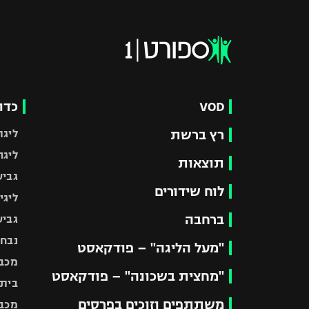
VOD
כדו
רץ ברשת
ליגת
ליגה
תוצאות
גביע
לוח שידורים
ליגי
ברחבה
גביע
נבחר
"מעל הליגה" – פודקאסט
מכבי
"מחצית בשכונה" – פודקאסט
בית"
משתתפים וזוכים בפרסים
מכבי