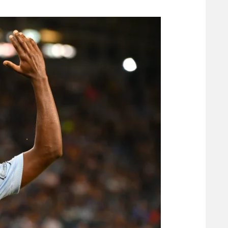
משתתפים וזוכים בפרסים
מכבי ת
הפועל 
תקנון משתתפים וזוכים בפרסים
הפועל 
תקנון עבור פעילות אלקטרה
הפועל 
תקנון עבור פעילות ספורט 1 – "מרלן"
מכבי נ
טניס
בני יהו
גיימינג E-Sports
תנאי שימוש
מדיניות פרטיות
תקנון פעילות ספורט 1
רשיון להקרנה פומבית לבית עסק
הצטרפות לחבילת הערוצים
לוח דרושים – ג'ובנט
תגיות