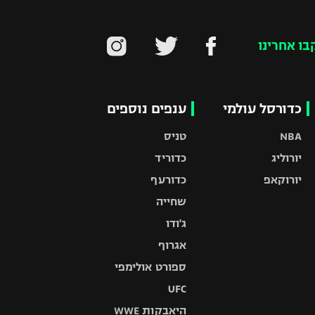
בו אחרינו
כדורסל עולמי
ענפים נוספים
NBA
טניס
יורוליג
כדוריד
יורוקאפ
כדורעף
שחייה
ג'ודו
אגרוף
ספורט אולימפי
UFC
היאבקות WWE