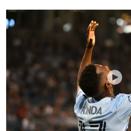
ל אביב
ליגה טורקית
תל אביב
ליגה סינית
חיפה
ליגה ברזילאית
באר שבע
ליגות נוספות
תניה
דה