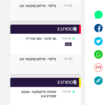
היאבקות WWE
14:20
צ'לסי - מילאן (מקוצר 15)
אופניים
ספורט מוטורי
כדורמים
פוטבול אמריקאי NFL
בייסבול MLB
עכשיו
מנ' סיטי - את' מדריד
ספורט אתגרי
ישיר
ואקסטרים
אומנויות לחימה
16:00
צ'לסי - מילאן (מקוצר 15)
גיימינג E-Sports
עכשיו
וואלה! תיקתקנו - מבזק
ספורט 9.8