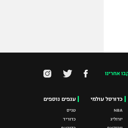
בו אחרינו
כדורסל עולמי
ענפים נוספים
NBA
טניס
יורוליג
כדוריד
יורוקאפ
כדורעף