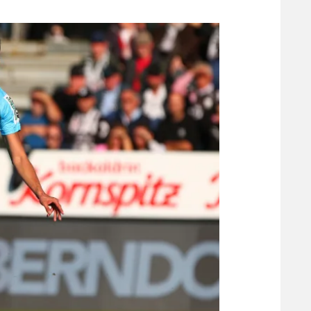
משתתפים וזוכים בפרסים
מכבי ת
הפועל 
תקנון משתתפים וזוכים בפרסים
הפועל 
תקנון עבור פעילות אלקטרה
הפועל 
תקנון עבור פעילות ספורט 1 – "מרלן"
מכבי נ
טניס
בני יהו
גיימינג E-Sports
תנאי שימוש
מדיניות פרטיות
תקנון פעילות ספורט 1
רשיון להקרנה פומבית לבית עסק
הצטרפות לחבילת הערוצים
לוח דרושים – ג'ובנט
תגיות