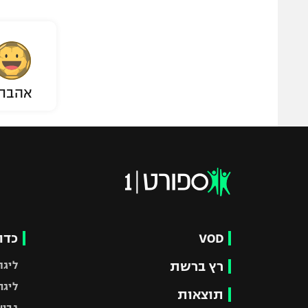
אהבת
VOD
כדו
רץ ברשת
ליגת
ליגה
תוצאות
גביע