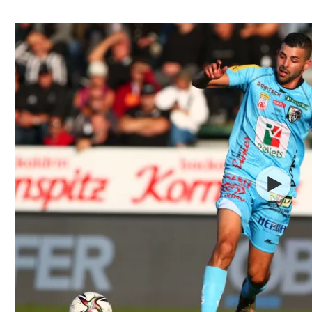
ל אביב
ליגה טורקית
תל אביב
ליגה סינית
חיפה
ליגה ברזילאית
באר שבע
ליגות נוספות
תניה
דה