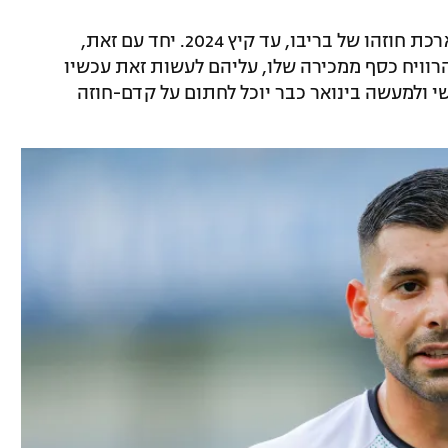
וולפסברגר מימשה בקיץ את האופציה להארכת חוזהו של בריבו, עד קיץ 2024. יחד עם זאת,
רוויח כסף ממכירה שלו, עליהם לעשות זאת עכשיו
י ולמעשה בינואר כבר יוכל לחתום על קדם-חוזה