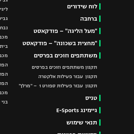
לוח שידורים
ליגי
ברחבה
גביע
נבחר
"מעל הליגה" – פודקאסט
מכבי
"מחצית בשכונה" – פודקאסט
בית"
משתתפים וזוכים בפרסים
מכבי
הפוע
תקנון משתתפים וזוכים בפרסים
הפוע
תקנון עבור פעילות אלקטרה
הפוע
תקנון עבור פעילות ספורט 1 – "מרלן"
מכבי
טניס
בני 
גיימינג E-Sports
תנאי שימוש