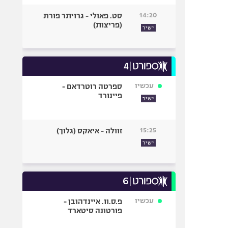
14:20
סט. פאולי - גרויתר פורת
(פריצות)
ישיר
עכשיו
ספרטה רוטרדאם -
פיינורד
ישיר
15:25
זוולה - איאקס (גלוך)
ישיר
עכשיו
פ.ס.וו. איינדהובן -
פורטונה סיטארד