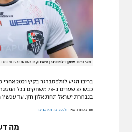
תאי בריבו, שחקן וולפסברגר
|
אימג'בנק GettyImages, SVEIN OVE EKORNESVAG/NTB/AFP
בריבו הגיע
כבש 37 שערים ב-73 משחקי
בנבחרת ישראל תחת אלון חזן. עד עכשיו רשם 11 משחקים ו-3 שערים במדים הל
עוד באותו נושא:
וולפסברגר
,
תאי בריבו
מה דע