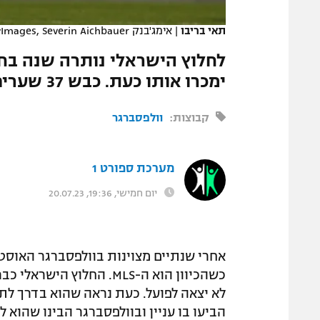
המגזין
תאי בריבו
|
אימג'בנק GettyImages, Severin Aichbauer
לחלוץ הישראלי נותרה שנה בחו
ימכרו אותו כעת. כבש 37 שערים ב-73 הופעות בכל המסגרות
קבוצות:
וולפסברגר
מערכת ספורט 1
יום חמישי, 19:36, 20.07.23
אחרי שנתיים מצוינות בוולפסברגר האוסטר
כשהכיוון הוא ה-MLS. החלו
לא יצאה לפועל. כעת נראה שהוא בדרך לת
הביעו בו עניין ובוולפסברגר הבינו שהוא ל