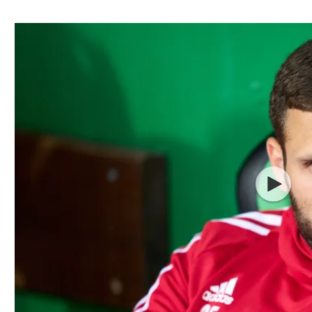
ל אביב
ליגה טורקית
תל אביב
ליגה סינית
חיפה
ליגה ברזילאית
באר שבע
ליגות נוספות
תניה
דה