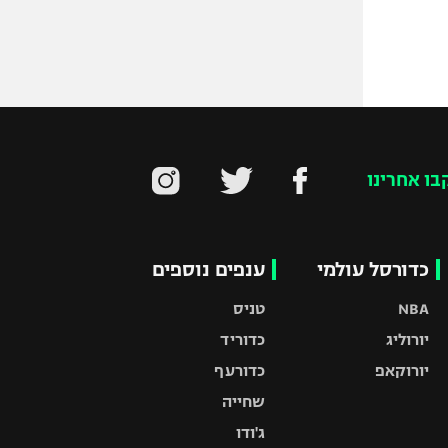
בו אחרינו
כדורסל עולמי
ענפים נוספים
NBA
טניס
יורוליג
כדוריד
יורוקאפ
כדורעף
שחייה
ג'ודו