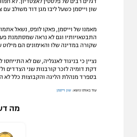
דגלים רבים של פלסטין לאצטדיון. לא חמ
שון וייסמן כשעל ליבו מגן דוד משולב עם צ
מאמנו של וייסמן, פאקו לופס, נשאל אתמו
התבטאויותיו וגם לא נראה שמסתמנת פעולה
שקורה במדינה שלו והאימונים הם מילוט ע
נציין כי בניגוד לאנגליה, שם לא התייחסו
דקת דומיה לזכר קורבנות שני הצדדים ול
בספרד מנהלת הליגה והקבוצות כלל לא ה
עוד באותו נושא:
שון וייסמן
מה דע