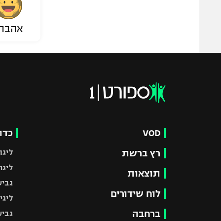
אהבת
VOD
כדו
רץ ברשת
ליגת
ליגה
תוצאות
גביע
לוח שידורים
ליגי
ברחבה
גביע