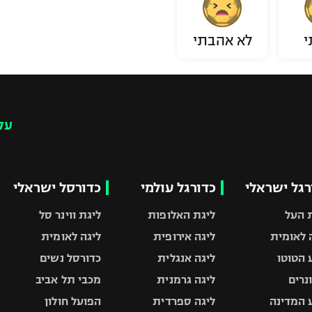
י
לא אהבתי
עק
רגל ישראלי
כדורגל עולמי
כדורסל ישראלי
 העל
ליגת האלופות
ליגת ווינר סל
 לאומית
ליגה אירופית
ליגה לאומית
 הטוטו
ליגה אנגלית
כדורסל נשים
ונרים
ליגה גרמנית
מכבי תל אביב
 המדינה
ליגה ספרדית
הפועל חולון