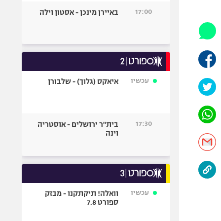
היאבקות WWE
17:00
באיירן מינכן - אסטון וילה
אופניים
ספורט מוטורי
כדורמים
פוטבול אמריקאי NFL
בייסבול MLB
עכשיו
איאקס (גלוך) - שלבורן
ספורט אתגרי
ואקסטרים
אומנויות לחימה
17:30
בית"ר ירושלים - אוסטריה
גיימינג E-Sports
וינה
עכשיו
וואלה! תיקתקנו - מבזק
ספורט 7.8