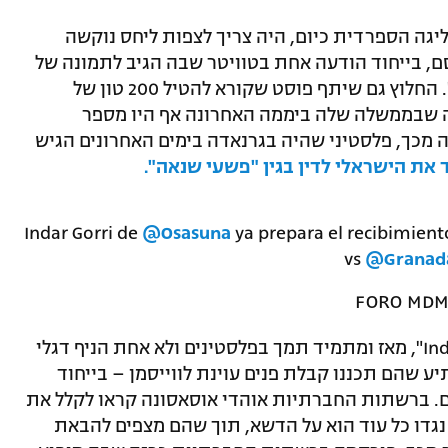
ליגה הספרדית כיום, היה צריך לצפות ליחס נוקשה
, בייחוד הודעה אחת בטוויטר שבה הגיב לתמונה של
מחבלים שנעצרו וכתב "לירות להם בראש". החלוץ גם שיתף פוסט שקורא להטיל 200 טון של
ה שבממשלה שלה ביממה האחרונה אף היו מספר
 מכך, פלסטיני שהיה בגרנאדה בימים האחרונים הגיש
את הישראלי לדין בגין "פשעי שנאה".
Indar Gorri de
@Osasuna
ya prepara el recibimien
vs
@Granad
ארגון האולטראס של אוסאסונה, "Indar Gorri", מאז ומתמיד תמך בפלסטינים ולא אחת הניף דגלי
 שהם תכננו קבלת פנים עוינת לווייסמן – בייחוד
ם. ברשתות החברתיות אוהדי אוסאסונה קראו לקלל את
גדו כל עוד הוא על הדשא, תוך שהם מצפים להבאת