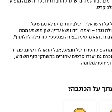
ור מכך, פורסמה ברשתות החברתיות כרזה שבה מופיע
לב קרס.
ל על הישראלי – שלפחות כרגע לא נענש על
 נגדו – ואמר: "זה נושא עדין. שון מושפע ממה
בורו. הוא מתאמן בצורה פנטסטית ורגילה לחלוטין".
 למתקפת הטרור של חמאס, אבל קראו לדו קיום, עמדו
זכרם גם יענדו סרטים שחורים במשחקי סוף השבוע,
תייחסו למלחמה.
תך על הכתבה?