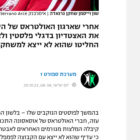
המגזין
שון וייסמן שחקן גרנאדה
|
אימג'בנק GettyImages, Juan Manuel Serrano Arce
אחרי שארגון האולטראס של ה
את האצטדיון בדגלי פלסטין ול
החליטו שהוא לא ייצא למשחק 
מערכת ספורט 1
יום שישי, 06:38, 20.10.23
בהמשך לפוסטים הנוקבים שלו – בלשון המ
עזה, חברי האולטראס של אוסאסונה התכוננו
קיבלה המלצות מגורמים האחראים לאבטחת
כי עדיף שהוא לא ייצא עם הקבוצה לפמפלו