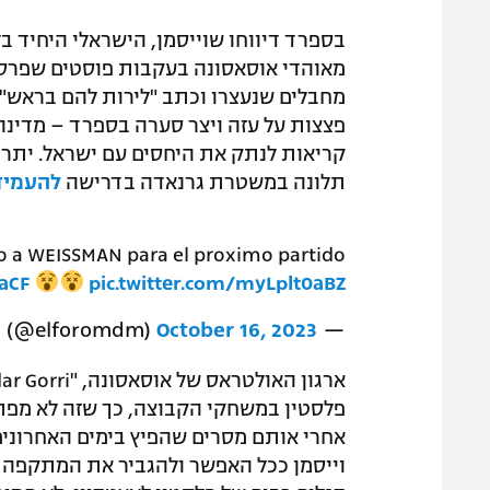
בספרד דיווחו שוייסמן, הישראלי היחיד ב
מאוהדי אוסאסונה בעקבות פוסטים שפרסם
פצצות על עזה ויצר סערה בספרד – מדינ
קריאות לנתק את היחסים עם ישראל. יתרה
תלונה במשטרת גרנאדה בדרישה
להעמיד 
to a WEISSMAN para el proximo partido
aCF
pic.twitter.com/myLplt0aBZ
October 16, 2023
— FORO MDM (@elforomdm)
פלסטין במשחקי הקבוצה, כך שזה לא מפתיע
אחרי אותם מסרים שהפיץ בימים האחרוני
וייסמן ככל האפשר ולהגביר את המתקפה נ