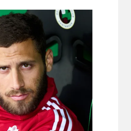
משתתפים וזוכים בפרסים
מכבי ת
הפועל 
תקנון משתתפים וזוכים בפרסים
הפועל 
תקנון עבור פעילות אלקטרה
הפועל 
תקנון עבור פעילות ספורט 1 – "מרלן"
מכבי נ
טניס
בני יהו
גיימינג E-Sports
תנאי שימוש
מדיניות פרטיות
תקנון פעילות ספורט 1
רשיון להקרנה פומבית לבית עסק
הצטרפות לחבילת הערוצים
לוח דרושים – ג'ובנט
תגיות