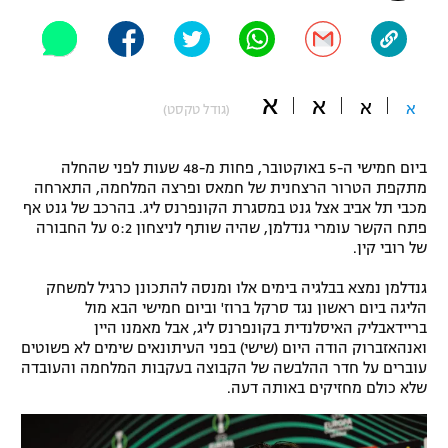
"מחצית בשכונה" – פודקאסט
אופניים
ספורט מוטורי
משתתפים וזוכים בפרסים
א
א
א
א
(גודל טקסט)
כדורמים
תקנון משתתפים וזוכים בפרסים
טניס
ביום חמישי ה-5 באוקטובר, פחות מ-48 שעות לפני שהחלה
פוטבול אמריקאי NFL
מתקפת הטרור הרצחנית של חמאס ופרצה המלחמה, התארחה
תקנון עבור פעילות אלקטרה
מכבי תל אביב אצל גנט במסגרת הקונפרנס ליג. בהרכב של גנט אף
פתח הקשר עומרי גנדלמן, שהיה שותף לניצחון 0:2 על החבורה
גיימינג E-Sports
בייסבול MLB
של רובי קין.
תקנון עבור פעילות ספורט 1 – "מרלן"
ספורט אתגרי ואקסטרים
גנדלמן נמצא בבלגיה בימים אלו ומנסה להתכונן כרגיל למשחק
תנאי שימוש
הליגה ביום ראשון נגד סרקל ברוז' וביום חמישי הבא מול
בריידאבליק האיסלנדית בקונפרנס ליג, אבל מאמנו היין
אומנויות לחימה
ואנהאזברוק הודה היום (שישי) בפני העיתונאים שימים לא פשוטים
מדיניות פרטיות
עוברים על חדר ההלבשה של הקבוצה בעקבות המלחמה והעובדה
גיימינג E-Sports
שלא כולם מחזיקים באותה דעה.
תקנון פעילות ספורט 1