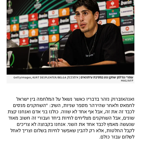
רשיון להקרנה פומבית לבית עסק
הצטרפות לחבילת הערוצים
לוח דרושים – ג'ובנט
תגיות
המגזין
עומרי גנדלמן שחקן גנט במסיבת עיתונאים
|
אימג'בנק GettyImages, KURT DESPLENTER/BELGA
MAG/AFP
ואנהאזברוק נזהר בדבריו כאשר נשאל על המלחמה בין ישראל
לחמאס ולאחר שהירהר מספר שניות, השיב: "השחקנים מנסים
לכבד זה את זה, אבל אף אחד לא שווה. כולנו בני אדם ואנחנו קצת
שונים, אבל השחקנים מצליחים לחיות ביחד ועבורי זה חשוב מאוד
שנעשה מאמץ לכבד אחד את השני. אנחנו בקבוצה לא צריכים
לקבל החלטות, אלא רק להבין שאפשר לחיות בשלום וצריך לאחל
לשלום עבור כולם.