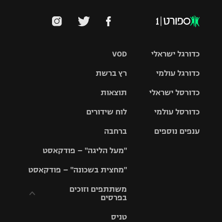
כדורגל ישראלי
VOD
כדורגל עולמי
רץ ברשת
ליגת העל
כדורסל ישראלי
תוצאות
ליגת
ליגה לאומית
האלופות
כדורסל עולמי
לוח שידורים
ליגת ווינר
סל
גביע הטוטו
ענפים נוספים
ברחבה
ליגה
NBA
אירופית
"מעל הליגה" – פודקאסט
ליגה לאומית
ליגיונרים
טניס
יורוליג
ליגה אנגלית
"מחצית בשכונה" – פודקאסט
כדורסל נשים
גביע המדינה
כדוריד
יורוקאפ
ליגה גרמנית
משתתפים וזוכים
בפרסים
מכבי תל
נבחרת
כדורעף
אביב
ישראל
ליגה
טניס
ספרדית