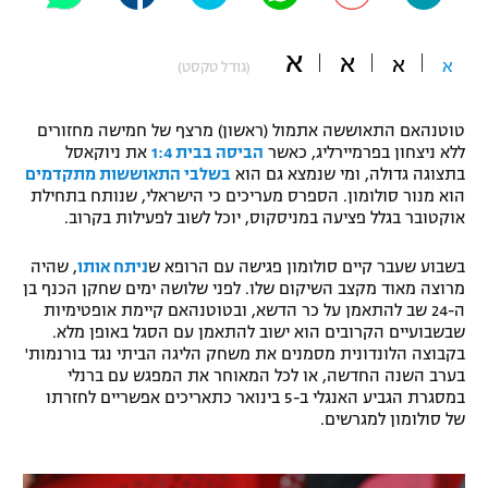
"מחצית בשכונה" – פודקאסט
אופניים
א
א
א
א
(גודל טקסט)
ספורט מוטורי
משתתפים וזוכים בפרסים
טוטנהאם התאוששה אתמול (ראשון) מרצף של חמישה מחזורים
כדורמים
ללא ניצחון בפרמיירליג, כאשר
הביסה בבית 1:4
את ניוקאסל
תקנון משתתפים וזוכים בפרסים
בתצוגה גדולה, ומי שנמצא גם הוא
בשלבי התאוששות מתקדמים
טניס
הוא מנור סולומון. הספרס מעריכים כי הישראלי, שנותח בתחילת
פוטבול אמריקאי NFL
אוקטובר בגלל פציעה במניסקוס, יוכל לשוב לפעילות בקרוב.
תקנון עבור פעילות אלקטרה
גיימינג E-Sports
בייסבול MLB
בשבוע שעבר קיים סולומון פגישה עם הרופא ש
ניתח אותו
, שהיה
תקנון עבור פעילות ספורט 1 – "מרלן"
מרוצה מאוד מקצב השיקום שלו. לפני שלושה ימים שחקן הכנף בן
ספורט אתגרי ואקסטרים
ה-24 שב להתאמן על כר הדשא, ובטוטנהאם קיימת אופטימיות
תנאי שימוש
שבשבועיים הקרובים הוא ישוב להתאמן עם הסגל באופן מלא.
בקבוצה הלונדונית מסמנים את משחק הליגה הביתי נגד בורנמות'
אומנויות לחימה
בערב השנה החדשה, או לכל המאוחר את המפגש עם ברנלי
מדיניות פרטיות
במסגרת הגביע האנגלי ב-5 בינואר כתאריכים אפשריים לחזרתו
גיימינג E-Sports
של סולומון למגרשים.
תקנון פעילות ספורט 1