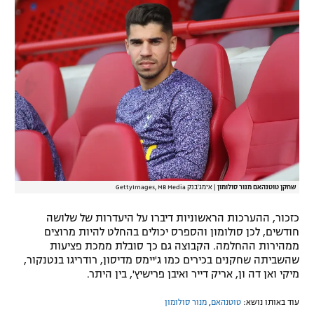
רשיון להקרנה פומבית לבית עסק
הצטרפות לחבילת הערוצים
לוח דרושים – ג'ובנט
תגיות
המגזין
שחקן טוטנהאם מנור סולומון
|
אימג'בנק GettyImages, MB Media
כזכור, ההערכות הראשוניות דיברו על היעדרות של שלושה
חודשים, לכן סולומון והספרס יכולים בהחלט להיות מרוצים
ממהירות ההחלמה. הקבוצה גם כך סובלת ממכת פציעות
שהשביתה שחקנים בכירים כמו ג'יימס מדיסון, רודריגו בנטנקור,
מיקי ואן דה ון, אריק דייר ואיבן פרישיץ', בין היתר.
עוד באותו נושא:
טוטנהאם
,
מנור סולומון