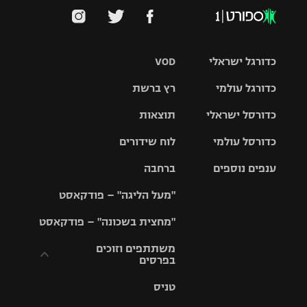
כדורגל ישראלי
VOD
כדורגל עולמי
רץ ברשת
ליגת העל
כדורסל ישראלי
תוצאות
ליגת
ליגה לאומית
האלופות
כדורסל עולמי
לוח שידורים
ליגת ווינר
סל
גביע הטוטו
ענפים נוספים
ברחבה
ליגה
NBA
אירופית
"מעל הליגה" – פודקאסט
ליגה לאומית
ליגיונרים
טניס
יורוליג
ליגה אנגלית
"מחצית בשכונה" – פודקאסט
כדורסל נשים
גביע המדינה
כדוריד
יורוקאפ
ליגה גרמנית
משתתפים וזוכים
בפרסים
מכבי תל
נבחרת
כדורעף
אביב
ישראל
ליגה
טניס
ספרדית
תקנון משתתפים
שחייה
הפועל חולון