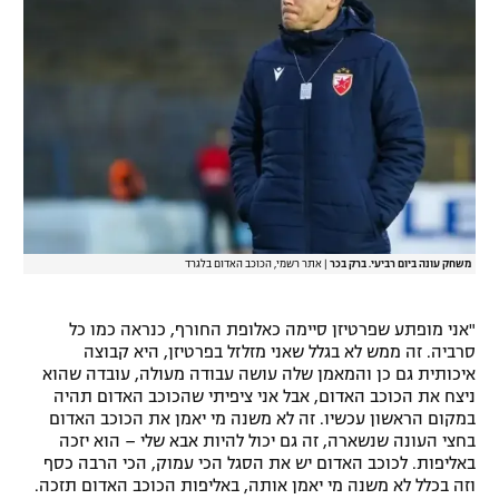
רשיון להקרנה פומבית לבית עסק
הצטרפות לחבילת הערוצים
לוח דרושים – ג'ובנט
תגיות
המגזין
משחק עונה ביום רביעי. ברק בכר
|
אתר רשמי, הכוכב האדום בלגרד
"אני מופתע שפרטיזן סיימה כאלופת החורף, כנראה כמו כל
סרביה. זה ממש לא בגלל שאני מזלזל בפרטיזן, היא קבוצה
איכותית גם כן והמאמן שלה עושה עבודה מעולה, עובדה שהוא
ניצח את הכוכב האדום, אבל אני ציפיתי שהכוכב האדום תהיה
במקום הראשון עכשיו. זה לא משנה מי יאמן את הכוכב האדום
בחצי העונה שנשארה, זה גם יכול להיות אבא שלי – הוא יזכה
באליפות. לכוכב האדום יש את הסגל הכי עמוק, הכי הרבה כסף
וזה בכלל לא משנה מי יאמן אותה, באליפות הכוכב האדום תזכה.