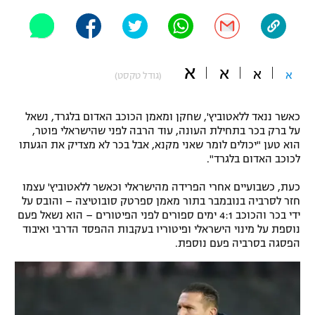
"מחצית בשכונה" – פודקאסט
אופניים
ספורט מוטורי
משתתפים וזוכים בפרסים
א
א
א
א
(גודל טקסט)
כדורמים
תקנון משתתפים וזוכים בפרסים
טניס
כאשר ננאד ללאטוביץ', שחקן ומאמן הכוכב האדום בלגרד, נשאל
פוטבול אמריקאי NFL
על ברק בכר בתחילת העונה, עוד הרבה לפני שהישראלי פוטר,
תקנון עבור פעילות אלקטרה
הוא טען "יכולים לומר שאני מקנא, אבל בכר לא מצדיק את הגעתו
לכוכב האדום בלגרד".
גיימינג E-Sports
בייסבול MLB
תקנון עבור פעילות ספורט 1 – "מרלן"
כעת, כשבועיים אחרי הפרידה מהישראלי וכאשר ללאטוביץ' עצמו
ספורט אתגרי ואקסטרים
חזר לסרביה בנובמבר בתור מאמן ספרטק סובוטיצה – והובס על
תנאי שימוש
ידי בכר והכוכב 4:1 ימים ספורים לפני הפיטורים – הוא נשאל פעם
נוספת על מינוי הישראלי ופיטוריו בעקבות ההפסד הדרבי ואיבוד
אומנויות לחימה
הפסגה בסרביה פעם נוספת.
מדיניות פרטיות
גיימינג E-Sports
תקנון פעילות ספורט 1