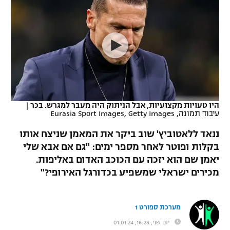
כדורסל נשים
נבחרת ישראל
יורוליג
ליגה ספרדית
טניס
VOD
מכבי תל אביב
מכבי חיפה
יורוקאפ
ליגה איטלקית
כדוריד
הפועל חולון
בית"ר ירושלים
רץ ברשת
ליגה צרפתית
כדורעף
הפועל ירושלים
מכבי תל אביב
ליגה הולנדית
שחייה
תוצאות
היו טעויות מקצועיות, אבל הניתוק היה מעבר למגרש. בכר
|
דני אבדיה
הפועל תל אביב
עיבוד תמונה, Eurasia Sport Images, Getty Images
ליגה טורקית
ג'ודו
ננאד ללאטוביץ' שוב ביקר את המאמן שניצח אותו
הפועל חיפה
לוח שידורים
בקלות ופוטר לאחר מספר ימים: "גם אם אבא שלי
ליגה סינית
אגרוף
יאמן שם הוא יזכה עם הכוכב האדום באליפות.
הפועל באר שבע
ליגה ברזילאית
מכירים ישראלי שמשפיע בכדורגל האירופי?"
ברחבה
ספורט אולימפי
מכבי נתניה
ליגות נוספות
UFC
מערכת ספורט 1
"מעל הליגה" – פודקאסט
בני יהודה
יום שני, 16:28, 01.01.24
היאבקות WWE