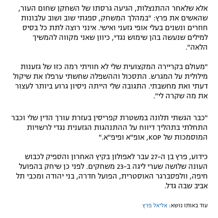
אלא שלאחר ההתנצלות, הגיעה גרסתו של השחקן שחום העור,
שהאשים את פרץ: "במהלך המשחק, ספגתי שוב ושוב עלבונות
חוזרים ונשנים בעלי אופי גזעני ואישי. אינני רוצה לתת כל בסיס
למילים שנעשה בהן שימוש נגדי, כיוון שאני מקווה להמשיך
הלאה".
"מעולם בקריירה המקצועית שלי לא חוויתי רמה כזו של גזענות
מילולית על המגרש. התסכול וההשפלה שחשתי ערפלו את שיקול
דעתי ואת מחשבתי. התגובה שלי הייתה ניסיון גרוע ביותר לעצור
את מה שקרה לי".
"כבר הגשתי תלונה במשטרת קפריסין בעזרת עורך הדין שלי וכבר
התחלתי בתהליך דיווח על ההתנהגות הגזענית נגדי לרשויות
המוסמכות של KOP, אופ"א ופיפ"א."
כידוע, פרץ בן ה-27 עבר לאפולון בקיץ האחרון והספיק לכבוש
העונה שלושה שערי ליגה ב-23 משחקים. לפני כן שיחק בהפועל
חיפה, וולפסברגר האוסטרית, הפועל חדרה, בני יהודה ומכבי תל
אביב שבה גדל.
עוד באותו נושא:
אליאל פרץ