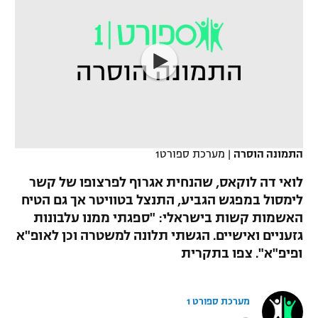
כדורסל נשים
נבחרת ישראל
יורוליג
ליגה ספרדית
טניס
VOD
מכבי תל אביב
מכבי חיפה
יורוקאפ
ליגה איטלקית
כדוריד
הפועל חולון
בית"ר ירושלים
רץ ברשת
ליגה צרפתית
כדורעף
הפועל ירושלים
מכבי תל אביב
ליגה הולנדית
שחייה
תוצאות
דני אבדיה
התמונה הוסרה
|
מערכת ספורט1
הפועל תל אביב
ליגה טורקית
ג'ודו
לואי דה לוקאס, שהנחית אגרוף לפרצופו של קשר
הפועל חיפה
לוח שידורים
לימסול במפגש הגביע, התנצל בטוויטר אך גם הטיח
ליגה סינית
אגרוף
האשמות קשות בישראלי: "ספגתי ממנו עלבונות
הפועל באר שבע
גזעניים ואישיים. הגשתי תלונה למשטרה וכן לאופ"א
ליגה ברזילאית
ברחבה
ספורט אולימפי
ופיפ"א". צפו בתקרית
מכבי נתניה
ליגות נוספות
UFC
"מעל הליגה" – פודקאסט
בני יהודה
מערכת ספורט 1
היאבקות WWE