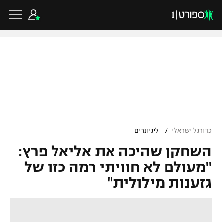
כדורגל ישראלי
ליגת העל
כדורגל עולמי
/
כדורגל ישראלי
ליגיונרים
ליגה לאומית
השחקן שהיכה את אליאל פרץ:
ליגת האלופות
כדורסל ישראלי
גביע הטוטו
"מעולם לא חוויתי רמה כזו של
ליגה אירופית
גזענות מילולית"
ליגת ווינר סל
ליגיונרים
כדורסל עולמי
ליגה אנגלית
ליגה לאומית
גביע המדינה
NBA
ליגה גרמנית
ענפים נוספים