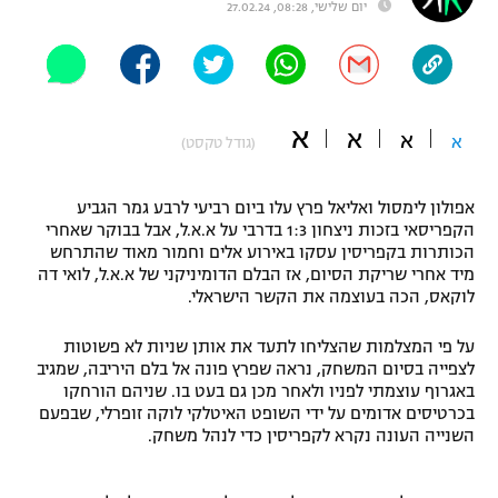
יום שלישי, 08:28, 27.02.24
"מחצית בשכונה" – פודקאסט
אופניים
ספורט מוטורי
משתתפים וזוכים בפרסים
א
א
א
א
(גודל טקסט)
כדורמים
תקנון משתתפים וזוכים בפרסים
טניס
פוטבול אמריקאי NFL
אפולון לימסול ואליאל פרץ עלו ביום רביעי לרבע גמר הגביע
תקנון עבור פעילות אלקטרה
הקפריסאי בזכות ניצחון 1:3 בדרבי על א.א.ל, אבל בבוקר שאחרי
הכותרות בקפריסין עסקו באירוע אלים וחמור מאוד שהתרחש
גיימינג E-Sports
בייסבול MLB
מיד אחרי שריקת הסיום, אז הבלם הדומיניקני של א.א.ל, לואי דה
תקנון עבור פעילות ספורט 1 – "מרלן"
לוקאס, הכה בעוצמה את הקשר הישראלי.
ספורט אתגרי ואקסטרים
תנאי שימוש
על פי המצלמות שהצליחו לתעד את אותן שניות לא פשוטות
אומנויות לחימה
לצפייה בסיום המשחק, נראה שפרץ פונה אל בלם היריבה, שמגיב
באגרוף עוצמתי לפניו ולאחר מכן גם בעט בו. שניהם הורחקו
מדיניות פרטיות
בכרטיסים אדומים על ידי השופט האיטלקי לוקה זופרלי, שבפעם
גיימינג E-Sports
השנייה העונה נקרא לקפריסין כדי לנהל משחק.
תקנון פעילות ספורט 1