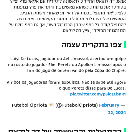
אמש, דה לוקאס התייחס לראשונה לתקרית עם אליאל פרץ וצייץ
בטוויטר את גרסתו, כשהוא מאשים בין היתר את פרץ בגזענות
רשיון להקרנה פומבית לבית עסק
כלפיו. "אני מתנצל בכנות על האירוע שאחרי משחק הגביע.
המעשים שלי היו בלתי מקובלים וחסרי מקצועיות, ואני רוצה
הצטרפות לחבילת הערוצים
להתנצל קודם כל בפני שחקן הכדורגל השני, אך גם בפני כולם על
התנהגותי הפזיזה", צייץ דה לוקאס.
לוח דרושים – ג'ובנט
צפו בתקרית עצמה
תגיות
Luiyi De Lucas, jogador do Ael Limassol, acertou um golpe
המגזין
no rosto do jogador Eliel Peretz do Apollon Limassol após o
fim do jogo de ontem válido pela Copa do Chipre.
Ambos os jogadores foram expulsos. Não se sabe até agora
o que Peretz disse para De Lucas.
pic.twitter.com/pSlqLCbnR1
(@FutebolCipriota)
February
— Futebol Cipriota
22, 2024
ההתנצלות וההאשמה של דה לוקאס