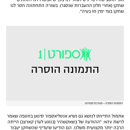
שחקן (אחרי חלון ההעברות שנסגר). בשורה התחתונה חסר לנו
רשיון להקרנה פומבית לבית עסק
שחקן בצד ימין וזו בעיה".
הצטרפות לחבילת הערוצים
לוח דרושים – ג'ובנט
תגיות
המגזין
התמונה הוסרה – מערכת ספורט1
אתמול התייחס לנושא גם נשיא אנטליאספור סינאן בוזטפה שאמר
לרשת NTV: "ההודעה של בשאקשהיר (בנוגע לעדן קארצב) הייתה
הרבה יותר מקצועית משלנו. הם הודיעו ש'עדיף שהשחקן יעבור