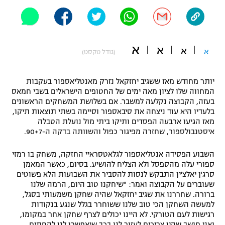
"מחצית בשכונה" – פודקאסט
אופניים
ספורט מוטורי
משתתפים וזוכים בפרסים
א
א
א
א
(גודל טקסט)
כדורמים
תקנון משתתפים וזוכים בפרסים
טניס
יותר מחודש מאז ששגיב יחזקאל נזרק מאנטליאספור בעקבות
המחווה שלו לציון מאה ימים של החטופים הישראלים בשבי חמאס
פוטבול אמריקאי NFL
תקנון עבור פעילות אלקטרה
בעזה, הקבוצה נקלעה למשבר. אם בשלושת המשחקים הראשונים
בלעדיו היא עוד ניצחה את סיבאספור וסיימה בשתי תוצאות תיקו,
גיימינג E-Sports
בייסבול MLB
מאז הגיעו ארבעה הפסדים ותיקו ביתי מול נועלת הטבלה
תקנון עבור פעילות ספורט 1 – "מרלן"
איסטנבולספור, שחזרה מפיגור כפול והשוותה בדקה ה-90+7.
ספורט אתגרי ואקסטרים
תנאי שימוש
השבוע הפסידה אנטליאספור לגלאטסראיי החזקה, משחק בו רמזי
ספורי עלה מהספסל ולא הצליח להושיע. בסיום, כאשר המאמן
אומנויות לחימה
סרג'ן יאלצ'ין התבקש לנסות להסביר את השבועות הלא פשוטים
מדיניות פרטיות
שעוברים על הקבוצה ואמר: "שיחקנו טוב היום, הרמה שלנו
גיימינג E-Sports
ברורה. שחררנו את שגיב יחזקאל שהיה שחקן משמעותי בסגל,
למעשה השחקן הכי טוב שלנו ששוחרר בגלל שנגע בנקודות
תקנון פעילות ספורט 1
רגישות לעם הטורקי. לא היינו יכולים לצרף שחקן אחר במקומו,
ואני חושב שהיו צריכים לעזור לנו בכך שיאפשרו לנו להחתים