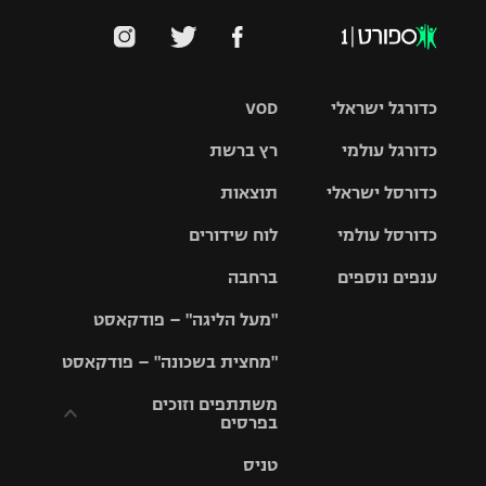
כדורגל ישראלי
VOD
כדורגל עולמי
רץ ברשת
ליגת העל
כדורסל ישראלי
תוצאות
ליגת
ליגה לאומית
האלופות
כדורסל עולמי
לוח שידורים
ליגת ווינר
סל
גביע הטוטו
ענפים נוספים
ברחבה
ליגה
NBA
אירופית
"מעל הליגה" – פודקאסט
ליגה לאומית
ליגיונרים
טניס
יורוליג
ליגה אנגלית
"מחצית בשכונה" – פודקאסט
כדורסל נשים
גביע המדינה
כדוריד
יורוקאפ
ליגה גרמנית
משתתפים וזוכים
בפרסים
מכבי תל
נבחרת
כדורעף
אביב
ישראל
ליגה
טניס
ספרדית
תקנון משתתפים