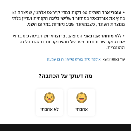
*
עופרי ארד
השלים 90 דקות במדי קייראט אלמטי, שניצחה 1:2
בחוץ את אורדבאסי במחזור השלישי בליגה הקזחית ועדיין בלתי
מנוצחת העונה, כשבמאזנה שבע נקודות במקום השני.
* ללא
מוחמד אבו פאני
המוצהב, פרנצווארוש הביסה 0:3 בחוץ
את מזוקובשד ופתחה פער של חמש נקודות בפסגת הליגה
ההונגרית.
עוד באותו נושא:
אוסקר גלוך
,
בוריס קליימן
,
רן בן שמעון
מה דעתך על הכתבה?
אהבתי
לא אהבתי