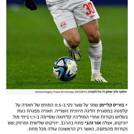
אוסקר גלוך שחקן רד בול זלצבורג
|
אימג'בנק GettyImages, Franz Kirchmayr
*
בוריס קליימן
שמר על שער נקי ב-0:5 המוחץ של חאניה על
קלמטה במסגרת הליגה היוונית השנייה. חאניה מפגרת כעת
בשלוש נקודות אחרי המוליכה קליתאה שסיימה ב-1:1 ביתי מול
יוניקוס, אצלה
אור זהבי
פתח בהרכב. יוניקוס שלישית ומרחק שש
נקודות מהפסגה, כאשר רק הראשונה עולה מכל מחוז.