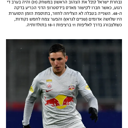
נבחרת ישראל קיבל את הצהוב הראשון במשחק (31) והיה בערב די
רשיון להקרנה פומבית לבית עסק
רגוע, כאשר חברו לקישור מאדס בידסטרופ הדני הכריע בדקה
ה-48. השנייה בטבלה לא הצליחה לחזור, בתוספת הזמן הסוערת
היו שלושה אדומים (שניים לגראץ) והפער צמח לחמש נקודות,
הצטרפות לחבילת הערוצים
כשזלצבורג בדרך לאליפות 11 ברציפות ו-18 בתולדותיה.
לוח דרושים – ג'ובנט
תגיות
המגזין