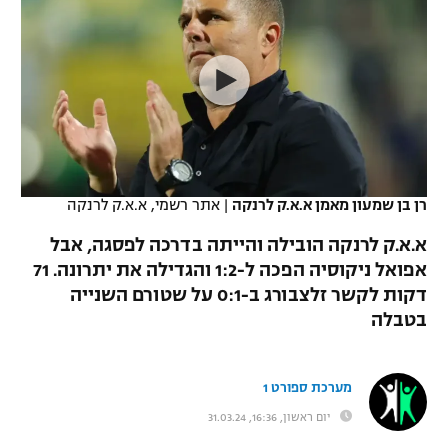
כדורסל נשים
נבחרת ישראל
יורוליג
ליגה ספרדית
טניס
VOD
מכבי תל אביב
מכבי חיפה
יורוקאפ
ליגה איטלקית
כדוריד
הפועל חולון
בית"ר ירושלים
רץ ברשת
ליגה צרפתית
כדורעף
הפועל ירושלים
מכבי תל אביב
ליגה הולנדית
שחייה
תוצאות
רן בן שמעון מאמן א.א.ק לרנקה
|
אתר רשמי, א.א.ק לרנקה
דני אבדיה
הפועל תל אביב
ליגה טורקית
א.א.ק לרנקה הובילה והייתה בדרכה לפסגה, אבל
ג'ודו
הפועל חיפה
אפואל ניקוסיה הפכה ל-1:2 והגדילה את יתרונה. 71
לוח שידורים
ליגה סינית
דקות לקשר זלצבורג ב-0:1 על שטורם השנייה
אגרוף
הפועל באר שבע
בטבלה
ליגה ברזילאית
ברחבה
ספורט אולימפי
מכבי נתניה
ליגות נוספות
מערכת ספורט 1
UFC
"מעל הליגה" – פודקאסט
בני יהודה
יום ראשון, 16:36, 31.03.24
היאבקות WWE