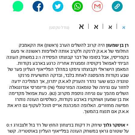
"מחצית בשכונה" – פודקאסט
אופניים
א
א
א
ספורט מוטורי
א
משתתפים וזוכים בפרסים
(גודל טקסט)
כדורמים
רן בן שמעון
היה קרוב להשלים הערב (ראשון) את הקאמבק
תקנון משתתפים וזוכים בפרסים
טניס
החלומי של א.א.ק לרנקה ולקרב אותה לאליפות ראשונה אי פעם
פוטבול אמריקאי NFL
בקפריסין, אבל בסופו של דבר קבוצתו הפסידה 2:1 במשחק העונה
תקנון עבור פעילות אלקטרה
הביתי לאפואל ניקוסיה ומפגרת אחריה כרגע בארבע נקודות.
גיימינג E-Sports
המאמן הישראלי וקבוצתו צימקו במהלך הפלייאוף העליון פער של
בייסבול MLB
תקנון עבור פעילות ספורט 1 – "מרלן"
שבע נקודות מהפסגה לאחת בלבד, ובדקה התשיעית פרנקו
טונגיה כבש שער נהדר והעניק לא.א.ק יתרון, אך המוליכה ידעה
ספורט אתגרי ואקסטרים
לחזור עם נגיחה של טומאנה הפורטוגלי (76) ודיומרסי אנדונגאלה
תנאי שימוש
השלים מהפך עם נגיחה נוספת מקרוב (82). כעת אפואל מקדימה
אומנויות לחימה
את בן שמעון ושחקניו בארבע נקודות, כשלסיום העונה נותרו
חמישה מחזורים. האלופה המכהנת אריס תוכל לעקוף גם היא את
מדיניות פרטיות
א.א.ק אם תנצח בהמשך.
גיימינג E-Sports
*
אוסקר גלוך
שיחק 71 דקות בניצחון החוץ של רד בול זלצבורג 0:1
תקנון פעילות ספורט 1
על שטורם גראץ במשחק העונה בפלייאוף העליון באוסטריה. קשר