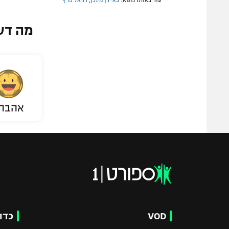
עוד באותו נושא:
באיירן מינכן
,
דניאל פרץ
מה דע
אהבת
VOD
כדו