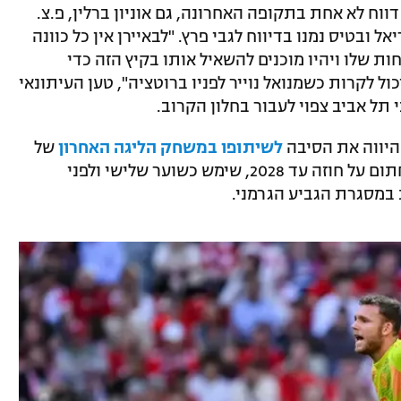
וח לא אחת בתקופה האחרונה, גם אוניון ברלין, פ.צ.
ל ובטיס נמנו בדיווח לגבי פרץ. "לבאיירן אין כל כוונה
 שלו ויהיו מוכנים להשאיל אותו בקיץ הזה כדי
 לקרות כשמנואל נוייר לפניו ברוטציה", טען העיתונאי
תל אביב צפוי לעבור בחלון הקרוב.
 היווה את הסיבה
לשיתופו במשחק הליגה האחרון
של
באיירן בבית בעונה החולפת. הישראלי שחתום על חוזה עד 2028, שימש כשוער שלישי ולפני
במסגרת הגביע הגרמני.