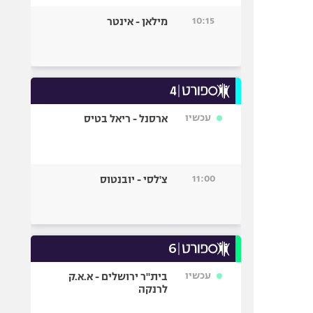
10:15
מילאן - אינטר
עכשיו
ארסנל - ריאל בטיס
11:00
צ'לסי - יובנטוס
עכשיו
בית"ר ירושלים - א.א.ק
לרנקה