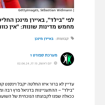
המגזין
GettyImages, Sebastian Widmann
|
לפי "בילד", באיירן מינכן החל
מחמש מדינות שונות: "אין כוו
קבוצות:
באיירן מינכן
מערכת ספורט 1
יום ראשון, 17:13, 02.06.24
עדיין לא ברור איזו החלטה יקבל וינסנט קו
"בילד" – ההתעניינות בדניאל פרץ רבה ומג
ככאלה שפנו לקבוצתו הנוכחית של השוער 