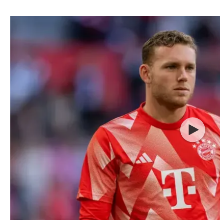
ל אביב
ליגה טורקית
תל אביב
ליגה סינית
חיפה
ליגה ברזילאית
באר שבע
ליגות נוספות
תניה
דה