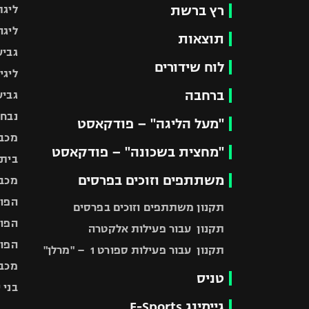
רץ ברשת
ליגת
ליגה
תוצאות
גביע
לוח שידורים
ליגי
ברחבה
גביע
נבחר
"מעל הליגה" – פודקאסט
מכבי
"מחצית בשכונה" – פודקאסט
בית"
משתתפים וזוכים בפרסים
מכבי
הפוע
תקנון משתתפים וזוכים בפרסים
הפוע
תקנון עבור פעילות אלקטרה
הפוע
תקנון עבור פעילות ספורט 1 – "מרלן"
מכבי
טניס
בני 
גיימינג E-Sports