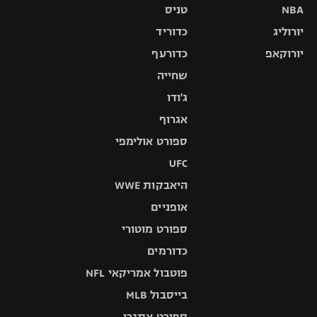
NBA
טניס
יורוליג
כדוריד
יורוקאפ
כדורעף
שחייה
ג'ודו
אגרוף
ספורט אולימפי
UFC
היאבקות WWE
אופניים
ספורט מוטורי
כדורמים
פוטבול אמריקאי NFL
בייסבול MLB
ספורט אתגרי