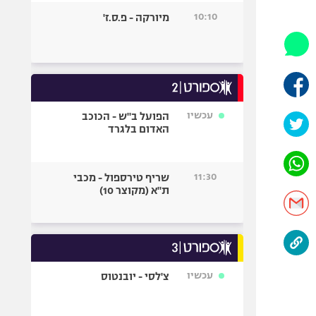
היאבקות WWE
10:10
מיורקה - פ.ס.ז'
אופניים
ספורט מוטורי
כדורמים
פוטבול אמריקאי NFL
בייסבול MLB
עכשיו
הפועל ב"ש - הכוכב
האדום בלגרד
ספורט אתגרי
ואקסטרים
אומנויות לחימה
11:30
שריף טירספול - מכבי
גיימינג E-Sports
ת"א (מקוצר 10)
עכשיו
צ'לסי - יובנטוס