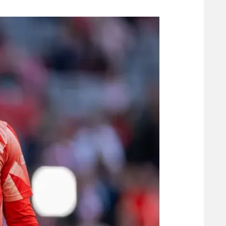
משתתפים וזוכים בפרסים
מכבי ת
הפועל 
תקנון משתתפים וזוכים בפרסים
הפועל 
תקנון עבור פעילות אלקטרה
הפועל 
תקנון עבור פעילות ספורט 1 – "מרלן"
מכבי נ
טניס
בני יהו
גיימינג E-Sports
תנאי שימוש
מדיניות פרטיות
תקנון פעילות ספורט 1
רשיון להקרנה פומבית לבית עסק
הצטרפות לחבילת הערוצים
לוח דרושים – ג'ובנט
תגיות