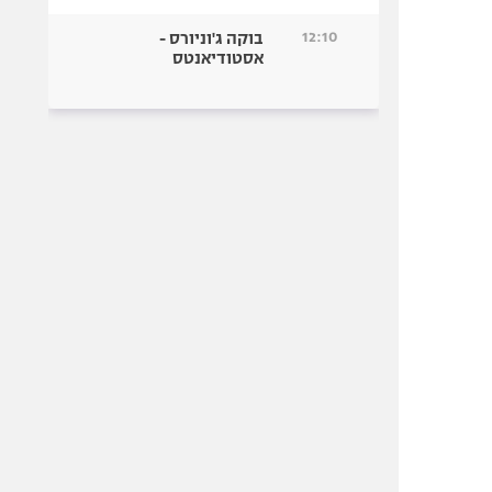
12:10
בוקה ג'וניורס -
אסטודיאנטס