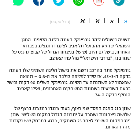
"מחצית בשכונה" – פודקאסט
אופניים
א
א
א
א
(גודל טקסט)
ספורט מוטורי
משתתפים וזוכים בפרסים
תשעה בישולים ליהב גורפינקל העונה בליגה הסינית. המגן
כדורמים
השמאלי שהגיע מהפועל תל אביב לצ'נגדו רונגצ'נג בפברואר
תקנון משתתפים וזוכים בפרסים
טניס
האחרון, בישל גם היום (שישי) בניצחון הגדול של קבוצתו 0:3 על
פוטבול אמריקאי NFL
שנזן פנג, "בדרבי הישראלי" מול עדן קארצב.
תקנון עבור פעילות אלקטרה
גיימינג E-Sports
גורפינקל פתח בהרכב ורשם את בישול הליגה השמיני שלו העונה
בייסבול MLB
תקנון עבור פעילות ספורט 1 – "מרלן"
בדקה ה-45+3, אז סידר לפליפה סילבה את ה-0:3 – תוצאה
שכאמור לא השתנתה עד הסיום. גורפינקל השלים 90 דקות ובישל
ספורט אתגרי ואקסטרים
בפעם השביעית בשמונת המשחקים האחרונים, ואילו קארצב
תנאי שימוש
הוחלף בדקה ה-74.
אומנויות לחימה
שנזן פנג ספגה הפסד שני רצוף, בעוד צ'נגדו רונגצ'נג ברצף של
מדיניות פרטיות
שלושה ניצחונות ושמרה על יתרונה הגדול במקום השלישי. שנזן
גיימינג E-Sports
פנג במקום העשירי לאחר 23 משחקים, כרגע במרחק שש נקודות
מהקו האדום.
תקנון פעילות ספורט 1