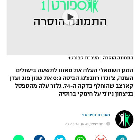
כדורסל נשים
נבחרת ישראל
יורוליג
ליגה ספרדית
טניס
VOD
מכבי תל אביב
מכבי חיפה
יורוקאפ
ליגה איטלקית
כדוריד
הפועל חולון
בית"ר ירושלים
רץ ברשת
ליגה צרפתית
כדורעף
הפועל ירושלים
מכבי תל אביב
התמונה הוסרה
|
מערכת ספורט1
ליגה הולנדית
שחייה
תוצאות
דני אבדיה
הפועל תל אביב
המגן השמאלי העלה את מאזנו לתשעה בישולים
ליגה טורקית
העונה, צ'נגדו רונגצ'נג הביסה 0:3 את שנזן פנג ועדן
ג'ודו
הפועל חיפה
לוח שידורים
קארצב שהוחלף בדקה ה-74. גלזר עלה מהספסל
ליגה סינית
אגרוף
בניצחון ניז'ני על חימקי ברוסיה
הפועל באר שבע
ליגה ברזילאית
ברחבה
ספורט אולימפי
מכבי נתניה
מערכת ספורט 1
ליגות נוספות
UFC
יום שישי, 16:43, 09.08.24
"מעל הליגה" – פודקאסט
בני יהודה
היאבקות WWE