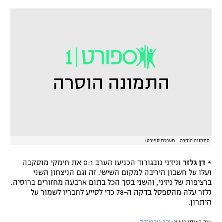
רשיון להקרנה פומבית לבית עסק
הצטרפות לחבילת הערוצים
לוח דרושים – ג'ובנט
תגיות
המגזין
התמונה הוסרה – מערכת ספורט1
*
דן גלזר
וניז'ני נובגורוד הכניעו הערב 0:1 את חימקי מוסקבה
ועלו על חשבון היריבה למקום השישי. זה וגם הניצחון השני
ברציפות של ניז'ני, והשני בסך הכל בתום ארבעה מחזורים ברוסיה.
גלזר עלה מהספסל בדקה ה-78 כדי לסייע לחבריו לשמור על
היתרון.