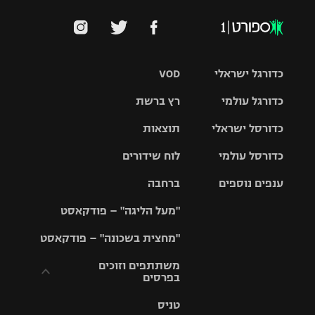
כדורגל ישראלי
VOD
כדורגל עולמי
רץ ברשת
ליגת העל
כדורסל ישראלי
תוצאות
ליגת
ליגה לאומית
האלופות
כדורסל עולמי
לוח שידורים
ליגת ווינר
סל
גביע הטוטו
ענפים נוספים
ברחבה
ליגה
NBA
אירופית
"מעל הליגה" – פודקאסט
ליגה לאומית
ליגיונרים
טניס
יורוליג
ליגה אנגלית
"מחצית בשכונה" – פודקאסט
כדורסל נשים
גביע המדינה
כדוריד
יורוקאפ
ליגה גרמנית
משתתפים וזוכים
בפרסים
מכבי תל
נבחרת
כדורעף
אביב
ישראל
ליגה
טניס
ספרדית