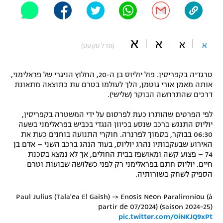
"מחצית בשכונה" – פודקאסט
אופניים
א
א
א
ספורט מוטורי
א
משתתפים וזוכים בפרסים
(גודל טקסט)
כדורמים
טרגדיה בקפריסין. פול יוליוס בן ה-20, החלוץ הניגרי של פראלימני,
תקנון משתתפים וזוכים בפרסים
טניס
אותה מאמן אורי גוטמן, הלך לעולמו בטרם עת כתוצאה מתאונת
פוטבול אמריקאי NFL
דרכים שהתרחשה הבוקר (שלישי).
תקנון עבור פעילות אלקטרה
גיימינג E-Sports
לפי הפרטים שהותרו כעת לפרסום על ידי המשטרה בקפריסין,
בייסבול MLB
תקנון עבור פעילות ספורט 1 – "מרלן"
יוליוס התנגש ברכב שנסע בכיוון הנגדי בכביש בפראלימני בשעה
06:30 בבוקר, בסמוך לפרנרה. חוקרי התנועה בוחנים כעת את
ספורט אתגרי ואקסטרים
האירוע שבעקבותיו נהרג יוליוס, בעוד הנהג ברכב השני – אדם בן
תנאי שימוש
74 – פצוע קשה ומאושפז בבית החולים, אך לא נמצא בסכנת
אומנויות לחימה
חיים. יוליוס חתם בפראלימני רק לפני כשלושה שבועות וטרם
הספיק לשחק בשורותיה.
מדיניות פרטיות
גיימינג E-Sports
Paul Julius (Tala'ea El Gaish) -> Enosis Neon Paralimniou (à
partir de 07/2024) (saison 2024-25)
תקנון פעילות ספורט 1
pic.twitter.com/0iNKJQ9xPt