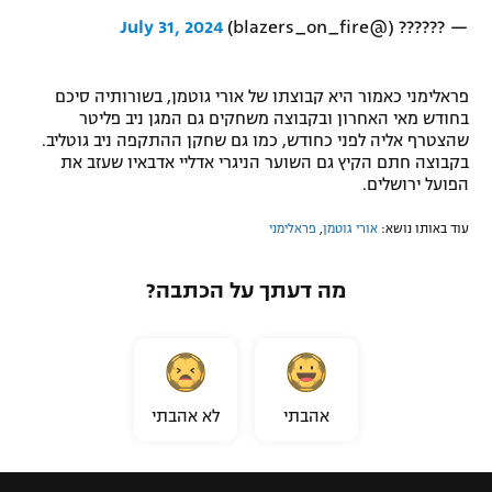
July 31, 2024
— ?????? (@blazers_on_fire)
רשיון להקרנה פומבית לבית עסק
הצטרפות לחבילת הערוצים
פראלימני כאמור היא קבוצתו של אורי גוטמן, בשורותיה סיכם
בחודש מאי האחרון ובקבוצה משחקים גם המגן ניב פליטר
לוח דרושים – ג'ובנט
שהצטרף אליה לפני כחודש, כמו גם שחקן ההתקפה ניב גוטליב.
בקבוצה חתם הקיץ גם השוער הניגרי אדליי אדבאיו שעזב את
הפועל ירושלים.
תגיות
עוד באותו נושא:
אורי גוטמן
,
פראלימני
המגזין
מה דעתך על הכתבה?
אהבתי
לא אהבתי