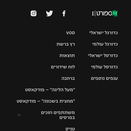
כדורגל ישראלי
VOD
כדורגל עולמי
רץ ברשת
ליגת העל
כדורסל ישראלי
תוצאות
ליגת
ליגה לאומית
האלופות
כדורסל עולמי
לוח שידורים
ליגת ווינר
סל
גביע הטוטו
ענפים נוספים
ברחבה
ליגה
NBA
אירופית
"מעל הליגה" – פודקאסט
ליגה לאומית
ליגיונרים
טניס
יורוליג
ליגה אנגלית
"מחצית בשכונה" – פודקאסט
כדורסל נשים
גביע המדינה
כדוריד
יורוקאפ
ליגה גרמנית
משתתפים וזוכים
בפרסים
מכבי תל
נבחרת
כדורעף
אביב
ישראל
ליגה
טניס
ספרדית