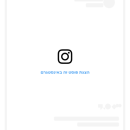
רשיון להקרנה פומבית לבית עסק
הצטרפות לחבילת הערוצים
לוח דרושים – ג'ובנט
תגיות
המגזין
הצגת פוסט זה באינסטגרם