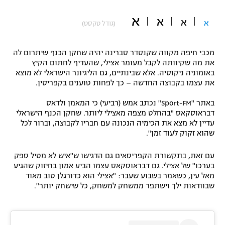
"מחצית בשכונה" – פודקאסט
א
א
אופניים
א
א
(גודל טקסט)
ספורט מוטורי
משתתפים וזוכים בפרסים
מכבי חיפה מקווה שקנסדר סברינה יהיה שחקן הכנף שיתרום לה
את מה שקיוותה לקבל מעומר אצילי, שהעדיף לחתום הקיץ
כדורמים
באומוניה ניקוסיה. אלא שבינתיים, גם הליגיונר הישראלי לא מוצא
תקנון משתתפים וזוכים בפרסים
טניס
את עצמו בקבוצה החדשה – כך לפחות טוענים בקפריסין.
פוטבול אמריקאי NFL
תקנון עבור פעילות אלקטרה
באתר "Sport-FM" נכתב אמש (רביעי) כי המאמן ולדאס
דבראוסקאס "בהחלט מצפה מאצילי ליותר. שחקן הכנף הישראלי
גיימינג E-Sports
בייסבול MLB
עדיין לא מצא את הכימיה הנכונה עם חבריו לקבוצה, וברור לכל
תקנון עבור פעילות ספורט 1 – "מרלן"
שהוא זקוק לעוד זמן".
ספורט אתגרי ואקסטרים
תנאי שימוש
עם זאת, בתקשורת הקפריסאים גם הדגישו ש"איש לא מטיל ספק
אומנויות לחימה
בערכו" של אצילי. גם דבראוסקאס עצמו הביע אמון בחיזוק שהגיע
מאל עין, כשאמר בשבוע שעבר: "אצילי הוא כדורגלן טוב מאוד
מדיניות פרטיות
שבוודאות ילך וישתפר ממשחק למשחק, כל שישחק יותר".
גיימינג E-Sports
תקנון פעילות ספורט 1