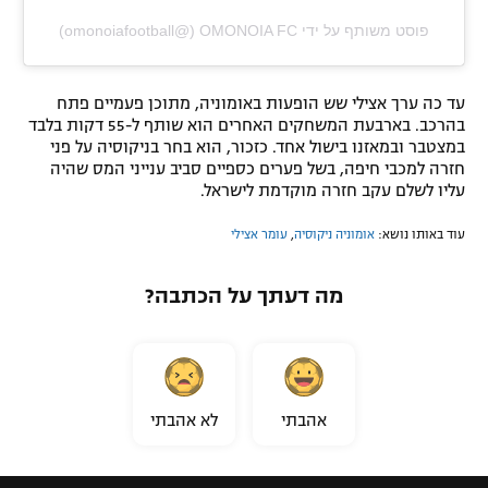
פוסט משותף על ידי ‏‎OMONOIA FC‎‏ (@‏‎omonoiafootball‎‏)
עד כה ערך אצילי שש הופעות באומוניה, מתוכן פעמיים פתח
בהרכב. בארבעת המשחקים האחרים הוא שותף ל-55 דקות בלבד
במצטבר ובמאזנו בישול אחד. כזכור, הוא בחר בניקוסיה על פני
חזרה למכבי חיפה, בשל פערים כספיים סביב ענייני המס שהיה
עליו לשלם עקב חזרה מוקדמת לישראל.
עוד באותו נושא:
אומוניה ניקוסיה
,
עומר אצילי
מה דעתך על הכתבה?
אהבתי
לא אהבתי