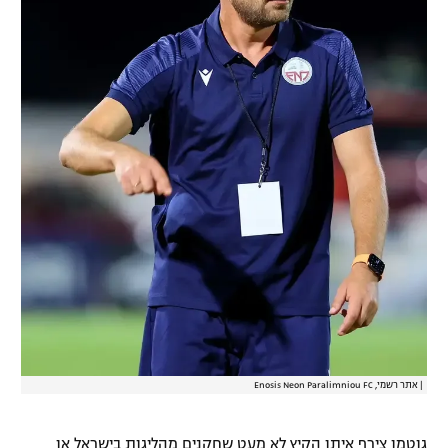
רשיון להקרנה פומבית לבית עסק
הצטרפות לחבילת הערוצים
לוח דרושים – ג'ובנט
תגיות
המגזין
|
אתר רשמי, Enosis Neon Paralimniou FC
גוטמן צירף איתו הקיץ לא מעט שחקנים מהליגות בישראל או