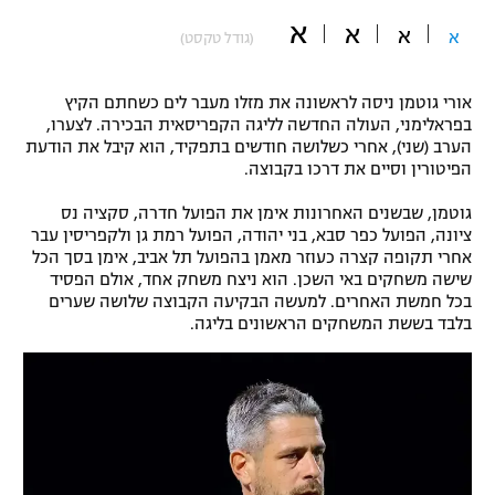
א
"מחצית בשכונה" – פודקאסט
א
א
א
(גודל טקסט)
אופניים
ספורט מוטורי
משתתפים וזוכים בפרסים
אורי גוטמן ניסה לראשונה את מזלו מעבר לים כשחתם הקיץ
בפראלימני, העולה החדשה לליגה הקפריסאית הבכירה. לצערו,
הערב (שני), אחרי כשלושה חודשים בתפקיד, הוא קיבל את הודעת
כדורמים
תקנון משתתפים וזוכים בפרסים
הפיטורין וסיים את דרכו בקבוצה.
טניס
פוטבול אמריקאי NFL
גוטמן, שבשנים האחרונות אימן את הפועל חדרה, סקציה נס
תקנון עבור פעילות אלקטרה
ציונה, הפועל כפר סבא, בני יהודה, הפועל רמת גן ולקפריסין עבר
גיימינג E-Sports
בייסבול MLB
אחרי תקופה קצרה כעוזר מאמן בהפועל תל אביב, אימן בסך הכל
תקנון עבור פעילות ספורט 1 – "מרלן"
שישה משחקים באי השכן. הוא ניצח משחק אחד, אולם הפסיד
בכל חמשת האחרים. למעשה הבקיעה הקבוצה שלושה שערים
ספורט אתגרי ואקסטרים
בלבד בששת המשחקים הראשונים בליגה.
תנאי שימוש
אומנויות לחימה
מדיניות פרטיות
גיימינג E-Sports
תקנון פעילות ספורט 1