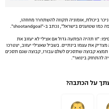
ר ניכר ביכולת, אומוניה תקווה להשתחרר מחוזהו,
טוענים בישראל", נכתב ב-"shootandgoal".
נוספת שפורסמה באתר "24h" הוסיפו: "זו תהיה הפתעה גדול אם אצילי לא יעזוב את
 מצדיק את עצמו בינתיים. בשביל שאצילי יעזוב, יצטרכו
תמצא קבוצה שתסכים לשלם עבורו, קבוצה שגם תסכים
ה להתחזק בינואר".
תך על הכתבה?