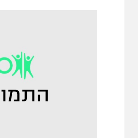
משתתפים וזוכים בפרסים
מכבי ת
הפועל 
תקנון משתתפים וזוכים בפרסים
הפועל 
תקנון עבור פעילות אלקטרה
הפועל 
תקנון עבור פעילות ספורט 1 – "מרלן"
מכבי נ
טניס
בני יהו
גיימינג E-Sports
תנאי שימוש
מדיניות פרטיות
תקנון פעילות ספורט 1
רשיון להקרנה פומבית לבית עסק
הצטרפות לחבילת הערוצים
לוח דרושים – ג'ובנט
תגיות