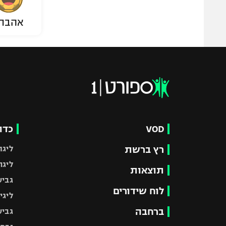
אהבת
VOD
כדו
רץ ברשת
ליגת
ליגה
תוצאות
גביע
לוח שידורים
ליגי
ברחבה
גביע