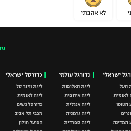
י
לא אהבתי
עק
רגל ישראלי
כדורגל עולמי
כדורסל ישראלי
 העל
ליגת האלופות
ליגת ווינר סל
 לאומית
ליגה אירופית
ליגה לאומית
 הטוטו
ליגה אנגלית
כדורסל נשים
ונרים
ליגה גרמנית
מכבי תל אביב
 המדינה
ליגה ספרדית
הפועל חולון