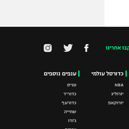
בו אחרינו
כדורסל עולמי
ענפים נוספים
NBA
טניס
יורוליג
כדוריד
יורוקאפ
כדורעף
שחייה
ג'ודו