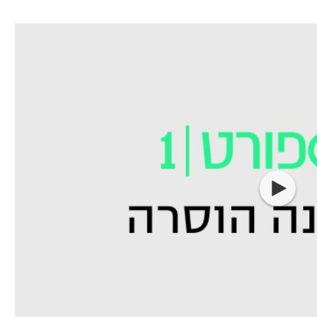
ל אביב
ליגה טורקית
תל אביב
ליגה סינית
חיפה
ליגה ברזילאית
באר שבע
ליגות נוספות
תניה
דה