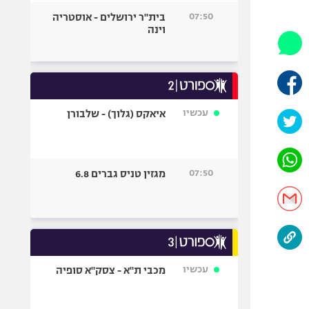
היאבקות WWE
07:50
בית"ר ירושלים - אוסטריה
אופניים
וינה
ספורט מוטורי
כדורמים
פוטבול אמריקאי NFL
בייסבול MLB
עכשיו
איאקס (גלוך) - שלבורן
ספורט אתגרי
ואקסטרים
אומנויות לחימה
07:50
מגזין טניס גברים 6.8
גיימינג E-Sports
עכשיו
מכבי ת"א - צסק"א סופיה