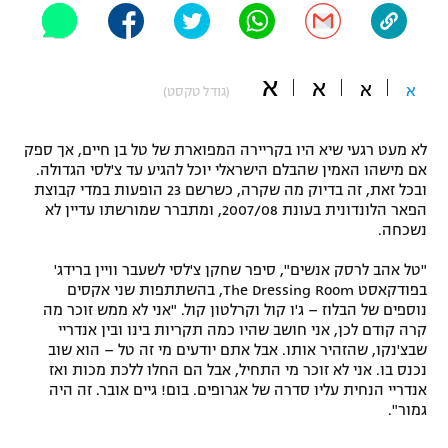
"מחצית בשכונה" – פודקאסט
אופניים
א
א
א
ספורט מוטורי
א
משתתפים וזוכים בפרסים
(גודל טקסט)
כדורמים
לא מעט רגעי שיא היו בקריירה המפוארת של טל בן חיים, אך ספק
תקנון משתתפים וזוכים בפרסים
טניס
אם מישהו האמין שהבלם הישראלי יוכל להגיע עד צ'לסי הגדולה.
פוטבול אמריקאי NFL
ובכל זאת, זה בדיוק מה שקרה, כשרשם 23 הופעות במדי קבוצת
תקנון עבור פעילות אלקטרה
הפאר הלונדונית בעונת 2007/08, ומתברר שמורשתו עדיין לא
גיימינג E-Sports
נשכחה.
בייסבול MLB
תקנון עבור פעילות ספורט 1 – "מרלן"
"טל אהב לרסק אנשים", סיפר שחקן צ'לסי לשעבר וויין ברידג'
ספורט אתגרי ואקסטרים
בפודקאסט The Dressing Room, בהשתתפות שני אקסים
תנאי שימוש
נוספים של הבלוז – ג'ו קול וקרלטון קול. "אני לא ממש זוכר מה
אומנויות לחימה
קרה קודם לכן, אני חושב שהיו כמה תקריות בינו ובין אנדריי
שבצ'נקו, שהזהיר אותו. אבל אתם יודעים מי זה טל – הוא שוב
מדיניות פרטיות
נכנס בו. אני לא זוכר מי התחיל, אבל הם החלו ללכת מכות ואז
גיימינג E-Sports
אנדריי הנחית עליו סדרה של אגרופים. בום! גיים אובר. זה היה
גמור".
תקנון פעילות ספורט 1