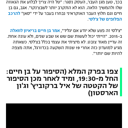
בכך, טען מגן העבר, העסק נסגר: "טל היה צריך לבלוע את הגאווה
רשיון להקרנה פומבית לבית עסק
שלו ולהמשיך הלאה. הוא לא התקרב יותר לשבצ'נקו". אגב, גם בן
חיים וגם חלוץ העבר האוקראיני נבחרו בעבר על ידי "סאן"
להרכב
הפלופים של צ'לסי
.
הצטרפות לחבילת הערוצים
"צ'לסי זה פצע שלא יודע אם יגליד",
אמר בן חיים בריאיון לוואלה
לוח דרושים – ג'ובנט
ב-2015. "הייתי יכול לעשות שם שש או שבע שנים, ולא עונה אחת.
זה עדיין מאוד צובט. לא מיציתי את עצמי בכלל בצ'לסי. כשאתה
מגיע למועדון כזה אחרי 19 שנות השקעה בכדורגל, אתה מצפה
תגיות
להיות שם יותר".
המגזין
צפו בפרק המלא (הסיפור על בן חיים:
החל מ-19:30, ומיד לאחר מכן הסיפור
של הקטטה של איל ברקוביץ' וג'ון
הארסטון)