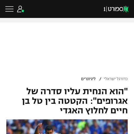
כדורגל ישראלי
ליגת העל
כדורגל עולמי
/
כדורגל ישראלי
ליגיונרים
ליגה לאומית
"הוא הנחית עליו סדרה של
ליגת האלופות
כדורסל ישראלי
גביע הטוטו
אגרופים": הקטטה בין טל בן
ליגה אירופית
חיים לחלוץ האגדי
ליגת ווינר סל
ליגיונרים
כדורסל עולמי
ליגה אנגלית
ליגה לאומית
גביע המדינה
NBA
ליגה גרמנית
ענפים נוספים