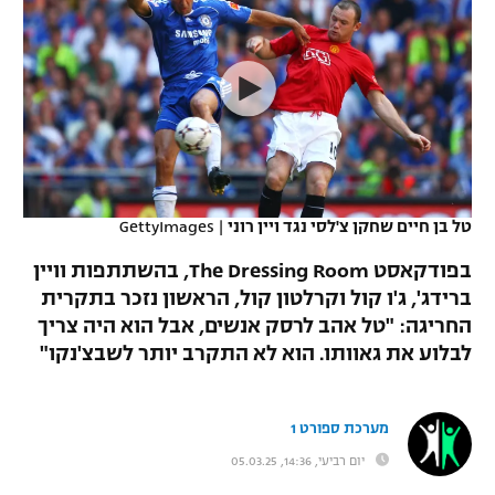
כדורסל נשים
נבחרת ישראל
יורוליג
ליגה ספרדית
טניס
VOD
מכבי תל אביב
מכבי חיפה
יורוקאפ
ליגה איטלקית
כדוריד
הפועל חולון
בית"ר ירושלים
רץ ברשת
ליגה צרפתית
כדורעף
הפועל ירושלים
מכבי תל אביב
ליגה הולנדית
שחייה
תוצאות
טל בן חיים שחקן צ'לסי נגד ויין רוני
|
GettyImages
דני אבדיה
הפועל תל אביב
ליגה טורקית
בפודקאסט The Dressing Room, בהשתתפות וויין
ג'ודו
הפועל חיפה
ברידג', ג'ו קול וקרלטון קול, הראשון נזכר בתקרית
לוח שידורים
ליגה סינית
החריגה: "טל אהב לרסק אנשים, אבל הוא היה צריך
אגרוף
הפועל באר שבע
לבלוע את גאוותו. הוא לא התקרב יותר לשבצ'נקו"
ליגה ברזילאית
ברחבה
ספורט אולימפי
מכבי נתניה
ליגות נוספות
מערכת ספורט 1
UFC
"מעל הליגה" – פודקאסט
בני יהודה
יום רביעי, 14:36, 05.03.25
היאבקות WWE