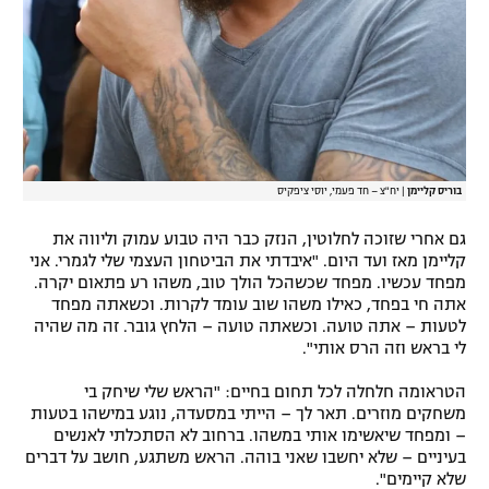
בוריס קליימן
|
יח"צ – חד פעמי, יוסי ציפקיס
גם אחרי שזוכה לחלוטין, הנזק כבר היה טבוע עמוק וליווה את
קליימן מאז ועד היום. "איבדתי את הביטחון העצמי שלי לגמרי. אני
מפחד עכשיו. מפחד שכשהכל הולך טוב, משהו רע פתאום יקרה.
אתה חי בפחד, כאילו משהו שוב עומד לקרות. וכשאתה מפחד
לטעות – אתה טועה. וכשאתה טועה – הלחץ גובר. זה מה שהיה
לי בראש וזה הרס אותי".
הטראומה חלחלה לכל תחום בחיים: "הראש שלי שיחק בי
משחקים מוזרים. תאר לך – הייתי במסעדה, נוגע במישהו בטעות
– ומפחד שיאשימו אותי במשהו. ברחוב לא הסתכלתי לאנשים
בעיניים – שלא יחשבו שאני בוהה. הראש משתגע, חושב על דברים
שלא קיימים".