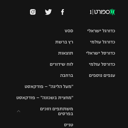
כדורגל ישראלי
VOD
כדורגל עולמי
רץ ברשת
ליגת העל
כדורסל ישראלי
תוצאות
ליגת
ליגה לאומית
האלופות
כדורסל עולמי
לוח שידורים
ליגת ווינר
סל
גביע הטוטו
ענפים נוספים
ברחבה
ליגה
NBA
אירופית
"מעל הליגה" – פודקאסט
ליגה לאומית
ליגיונרים
טניס
יורוליג
ליגה אנגלית
"מחצית בשכונה" – פודקאסט
כדורסל נשים
גביע המדינה
כדוריד
יורוקאפ
ליגה גרמנית
משתתפים וזוכים
בפרסים
מכבי תל
נבחרת
כדורעף
אביב
ישראל
ליגה
טניס
ספרדית