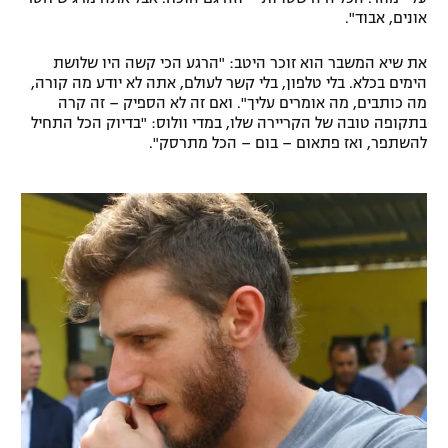
אונים, אבוד".
רשיון להקרנה פומבית לבית עסק
את שיא המשבר הוא זוכר היטב: "הרגע הכי קשה היו שלושת
הצטרפות לחבילת הערוצים
הימים בכלא. בלי טלפון, בלי קשר לעולם, אתה לא יודע מה קורה,
מה כותבים, מה אומרים עליך". ואם זה לא הספיק – זה קרה
לוח דרושים – ג'ובנט
בתקופה טובה של הקריירה שלו, במדי וולוס: "בדיוק הכל התחיל
להשתפר, ואז פתאום – בום – הכל מתרסק".
תגיות
המגזין