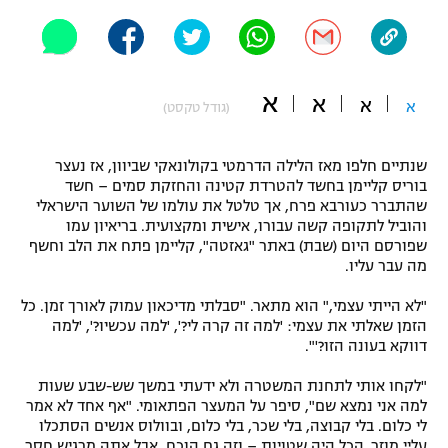
"מחצית בשכונה" – פודקאסט
אופניים
ספורט מוטורי
משתתפים וזוכים בפרסים
א
א
א
א
(גודל טקסט)
כדורמים
תקנון משתתפים וזוכים בפרסים
טניס
שנתיים חלפו מאז הלילה הדרמטי בקולונאקי שביוון, אז נעצר
פוטבול אמריקאי NFL
בוריס קליימן בחשד להטרדת קטינה והחזקת סמים – חשד
תקנון עבור פעילות אלקטרה
שהתברר כעורבא פרח, אך טלטל את עולמו של השוער הישראלי
והוביל לתקופה קשה עבורו, אישית ומקצועית. בריאיון עמו
גיימינג E-Sports
בייסבול MLB
שפורסם היום (שבת) באתר "גאזטה", קליימן פתח את הלב וחשף
תקנון עבור פעילות ספורט 1 – "מרלן"
מה עבר עליו.
ספורט אתגרי ואקסטרים
תנאי שימוש
"לא הייתי עצמי," הוא מתאר. "סבלתי מדיכאון עמוק לאורך זמן. כל
הזמן שאלתי את עצמי: 'למה זה קרה לי?', 'למה עכשיו?', 'למה
אומנויות לחימה
דווקא בעונה הזו?'".
מדיניות פרטיות
גיימינג E-Sports
"לקחו אותי לתחנת המשטרה ולא ידעתי במשך שש-שבע שעות
למה אני נמצא שם", סיפר על המעצר הפתאומי. "אף אחד לא אמר
תקנון פעילות ספורט 1
לי כלום. בלי קבוצה, בלי שכר, בלי כלום, ובוולוס אנשים הסתכלו
עליי מוזר. הכל היה שטויות – וזה גם הוכח. אבל אתה מרגיש חסר