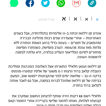
"מחצית בשכונה" – פודקאסט
אופניים
א
א
א
א
(גודל טקסט)
ספורט מוטורי
משתתפים וזוכים בפרסים
כדורמים
אוניון סן ז'ילואז זכתה ב-11 אליפויות בתולדותיה, אבל בשנים
תקנון משתתפים וזוכים בפרסים
טניס
האחרונות – אחרי שנעדרה שנים רבות מהליגה הבכירה
ומהמאבק על תארים – בעטה בדלי ברגע האמת ונותרה ללא
פוטבול אמריקאי NFL
תקנון עבור פעילות אלקטרה
צלחת מאז עונת 1934/35. הערב (חמישי), כשנותרו חמישה
מחזורים לסיום הפלייאוף העליון בבלגיה, היא עלתה לפסגה
גיימינג E-Sports
בייסבול MLB
לראשונה העונה.
תקנון עבור פעילות ספורט 1 – "מרלן"
ספורט אתגרי ואקסטרים
סן ז'ילואז וענאן חלאילי התארחו אצל האלופה המכהנת ומוליכת
תנאי שימוש
הטבלה קלאב ברוז' וניצחו 0:1 משער של אלסיו קסטרו-מונטס
בדקה ה-32 – שלושה ימים לפני שהקבוצות ייפגשו שוב, הפעם
אומנויות לחימה
בביתה של סן ז'ילואז שתוכל לברוח בפסגה, אבל גם לאבד אותה
לקלאב ברוז' בחזרה.
מדיניות פרטיות
גיימינג E-Sports
חלאילי רשם 88 דקות והיה שותף לניצחון החשוב שמקרב את
תקנון פעילות ספורט 1
קבוצתו לצלחת, ואותו לתואר שלישי בקריירה אחרי הסופר-קאפ
הבלגי ואלוף האלופים עם מכבי חיפה ב-2023.