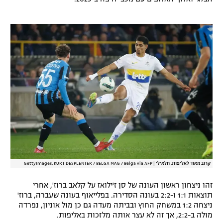
רשיון להקרנה פומבית לבית עסק
הצטרפות לחבילת הערוצים
לוח דרושים – ג'ובנט
תגיות
המגזין
קרוב מאוד לאליפות. חלאילי
|
GettyImages, KURT DESPLENTER / BELGA MAG / Belga via AFP
זהו ניצחון ראשון העונה של סן ז'ילואז על קלאב ברוז', אחרי
תוצאות 1:1 ו-2:2 בעונה הסדירה. בפלייאוף בעונה שעברה, ברוז'
ניצחה 1:2 במשחק החוץ ובביתה מעדה גם כן מול אוניון, נפרדה
מולה ב-2:2, אך זה לא עצר אותה מלזכות באליפות.