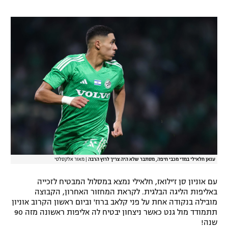
רשיון להקרנה פומבית לבית עסק
הצטרפות לחבילת הערוצים
לוח דרושים – ג'ובנט
תגיות
המגזין
ענאן חלאילי במדי מכבי חיפה, מסתבר שלא היה צריך לרוץ הרבה
|
מאור אלקסלסי
עם אוניון סן ז'ילואז, חלאילי נמצא במסלול המבטיח לזכייה
באליפות הליגה הבלגית. לקראת המחזור האחרון, הקבוצה
מובילה בנקודה אחת על פני קלאב ברוז' וביום ראשון הקרוב אוניון
תתמודד מול גנט כאשר ניצחון יבטיח לה אליפות ראשונה מזה 90
שנה!