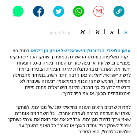
"מחצית בשכונה" – פודקאסט
אופניים
ספורט מוטורי
משתתפים וזוכים בפרסים
א
א
א
א
(גודל טקסט)
כדורמים
תקנון משתתפים וזוכים בפרסים
טניס
ענאן חלאילי, הכדורגלן הישראלי של אוניון סן ז'ילואז
רחוק 90
פוטבול אמריקאי NFL
דקות מאליפות בעונתו הראשונה במועדון. שחקן הכנף שהבקיע
תקנון עבור פעילות אלקטרה
פעמיים ובישל עוד ארבעה שערים העונה בלגיה ב-33 הופעות
חשף את האתגרים בהסתגלות לליגה הבלגית הבכירה בראיון
גיימינג E-Sports
בייסבול MLB
לרשת "RTBF". "הליגה כאן הרבה יותר קשה, במיוחד מהבחינה
תקנון עבור פעילות ספורט 1 – "מרלן"
הפיזית", הדגיש שחקן הכנף הבינלאומי. "בעונה שעברה לא
ספורט אתגרי ואקסטרים
נדרשתי לרוץ כל כך הרבה. הליגה הישראלית פחות פיזית
תנאי שימוש
ואינטנסיבית מכאן. אז אני חייב לרוץ".
אומנויות לחימה
למרות שרבים רואים העונה בחלאילי סוג של מגן ימני, לשחקן
מדיניות פרטיות
עצמו יש העדפה ברורה לעמדה אחרת. "כל השחקנים אומרים
גיימינג E-Sports
שאני צריך להיות מגן ימני, אבל לא אני. אני רואה את עצמי כשחקן
שיכול לשחק בכל עמדה באגף או לאורך כל האגף במערך עם
תקנון פעילות ספורט 1
שלושה בלמים", הוא הסביר.