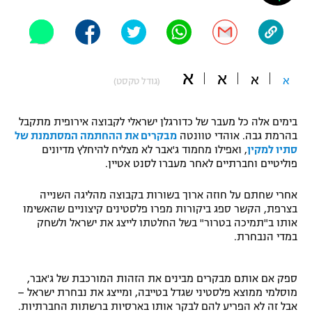
"מחצית בשכונה" – פודקאסט
אופניים
ספורט מוטורי
משתתפים וזוכים בפרסים
א
א
א
א
(גודל טקסט)
כדורמים
תקנון משתתפים וזוכים בפרסים
טניס
בימים אלה כל מעבר של כדורגלן ישראלי לקבוצה אירופית מתקבל
פוטבול אמריקאי NFL
בהרמת גבה. אוהדי טוונטה
מבקרים את ההחתמה המסתמנת של
תקנון עבור פעילות אלקטרה
סתיו למקין
, ואפילו מחמוד ג'אבר לא מצליח להיחלץ מדיונים
גיימינג E-Sports
בייסבול MLB
פוליטיים וחברתיים לאחר מעברו לסנט אטיין.
תקנון עבור פעילות ספורט 1 – "מרלן"
אחרי שחתם על חוזה ארוך בשורות בקבוצה מהליגה השנייה
ספורט אתגרי ואקסטרים
תנאי שימוש
בצרפת, הקשר ספג ביקורות מפרו פלסטינים קיצוניים שהאשימו
אותו ב"תמיכה בטרור" בשל החלטתו לייצג את ישראל ולשחק
אומנויות לחימה
במדי הנבחרת.
מדיניות פרטיות
גיימינג E-Sports
ספק אם אותם מבקרים מבינים את הזהות המורכבת של ג'אבר,
מוסלמי ממוצא פלסטיני שגדל בטייבה, ומייצג את נבחרת ישראל –
תקנון פעילות ספורט 1
אבל זה לא הפריע להם לבקר אותו בארסיות ברשתות החברתיות.