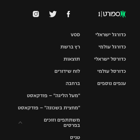
כדורגל ישראלי
VOD
כדורגל עולמי
רץ ברשת
ליגת העל
כדורסל ישראלי
תוצאות
ליגת
ליגה לאומית
האלופות
כדורסל עולמי
לוח שידורים
ליגת ווינר
סל
גביע הטוטו
ענפים נוספים
ברחבה
ליגה
NBA
אירופית
"מעל הליגה" – פודקאסט
ליגה לאומית
ליגיונרים
טניס
יורוליג
ליגה אנגלית
"מחצית בשכונה" – פודקאסט
כדורסל נשים
גביע המדינה
כדוריד
יורוקאפ
ליגה גרמנית
משתתפים וזוכים
בפרסים
מכבי תל
נבחרת
כדורעף
אביב
ישראל
ליגה
טניס
ספרדית