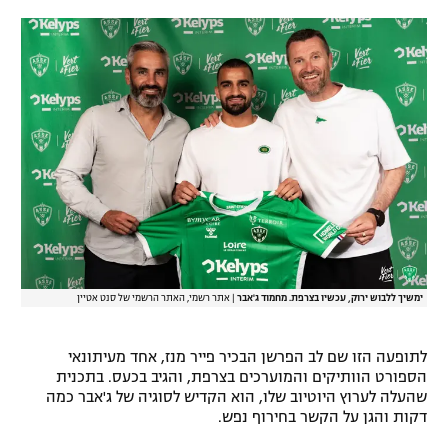
רשיון להקרנה פומבית לבית עסק
הצטרפות לחבילת הערוצים
לוח דרושים – ג'ובנט
תגיות
המגזין
ימשיך ללבוש ירוק, עכשיו בצרפת. מחמוד ג'אבר
|
אתר רשמי, האתר הרשמי של סנט אטיין
לתופעה הזו שם לב הפרשן הבכיר פייר מנז, אחד מעיתונאי
הספורט הוותיקים והמוערכים בצרפת, והגיב בכעס. בתכנית
שהעלה לערוץ היוטיוב שלו, הוא הקדיש לסוגיה של ג'אבר כמה
דקות והגן על הקשר בחירוף נפש.