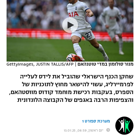
כדורסל נשים
נבחרת ישראל
יורוליג
ליגה ספרדית
טניס
VOD
מכבי תל אביב
מכבי חיפה
יורוקאפ
ליגה איטלקית
כדוריד
הפועל חולון
בית"ר ירושלים
רץ ברשת
ליגה צרפתית
כדורעף
הפועל ירושלים
מכבי תל אביב
ליגה הולנדית
שחייה
תוצאות
מנור סולומון במדי טוטנהאם
|
GettyImages, JUSTIN TALLIS/AFP
דני אבדיה
הפועל תל אביב
ליגה טורקית
שחקן הכנף הישראלי שהוביל את לידס לעלייה
ג'ודו
הפועל חיפה
לפרמיירליג, עשוי להישאר מחוץ לתוכניות של
לוח שידורים
ליגה סינית
הספרס, בעקבות רכישת מוחמד קודוס מווסטהאם,
אגרוף
הפועל באר שבע
והצפיפות הרבה באגפים של הקבוצה הלונדונית
ליגה ברזילאית
ברחבה
ספורט אולימפי
מכבי נתניה
ליגות נוספות
מערכת ספורט 1
UFC
"מעל הליגה" – פודקאסט
בני יהודה
יום ראשון, 08:59, 13.07.25
היאבקות WWE