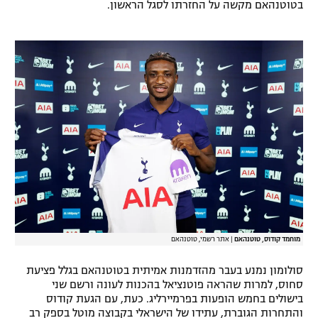
בטוטנהאם מקשה על החזרתו לסגל הראשון.
רשיון להקרנה פומבית לבית עסק
הצטרפות לחבילת הערוצים
לוח דרושים – ג'ובנט
תגיות
המגזין
מוחמד קודוס, טוטנהאם
|
אתר רשמי, טוטנהאם
סולומון נמנע בעבר מהזדמנות אמיתית בטוטנהאם בגלל פציעת
סחוס, למרות שהראה פוטנציאל בהכנות לעונה ורשם שני
בישולים בחמש הופעות בפרמיירליג. כעת, עם הגעת קודוס
והתחרות הגוברת, עתידו של הישראלי בקבוצה מוטל בספק רב