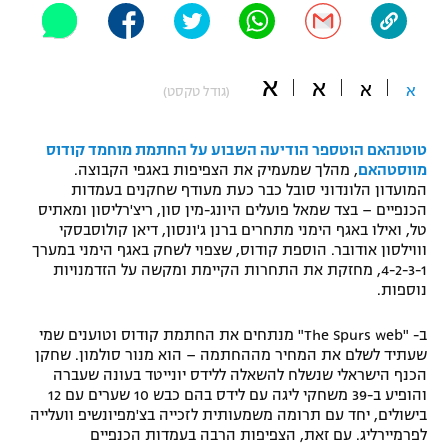
"מחצית בשכונה" – פודקאסט
אופניים
א
א
א
ספורט מוטורי
א
משתתפים וזוכים בפרסים
(גודל טקסט)
כדורמים
טוטנהאם הוטספר הודיעה השבוע על החתמת מוחמד קודוס
תקנון משתתפים וזוכים בפרסים
טניס
מווסטהאם
, מהלך שמעמיק את הצפיפות באגפי הקבוצה.
פוטבול אמריקאי NFL
המועדון הלונדוני סובל כבר כעת מעודף שחקנים בעמדות
תקנון עבור פעילות אלקטרה
הכנפיים – בצד שמאל פועלים היונג-מין סון, ריצ'רליסון ומאתיס
גיימינג E-Sports
טל, ואילו באגף הימני מתחרים ברנן ג'ונסון, דיאן קולוסבסקי
בייסבול MLB
תקנון עבור פעילות ספורט 1 – "מרלן"
וווילסון אודובר. הוספת קודוס, שצפוי לשחק באגף הימני במערך
4-2-3-1, מחזקת את התחרות הקיימת ומקשה על הזדמנויות
ספורט אתגרי ואקסטרים
נוספות.
תנאי שימוש
אומנויות לחימה
ב- "The Spurs web" מנתחים את החתמת קודוס וטוענים שמי
שעתיד לשלם את המחיר מההחתמה – הוא מנור סולמון. שחקן
מדיניות פרטיות
הכנף הישראלי שנשלח להשאלה ללידס יונייטד בעונה שעברה
גיימינג E-Sports
והופיע ב-39 משחקי ליגה עם לידס בהם כבש 10 שערים עם 12
בישולים, יחד עם תרומה משמעותית לזכייה בצ'מפיונשיפ וועלייה
תקנון פעילות ספורט 1
לפרמיירליג. עם זאת, הצפיפות הרבה בעמדות הכנפיים