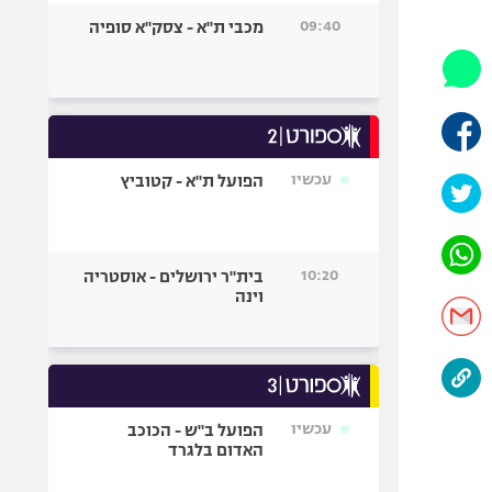
היאבקות WWE
09:40
מכבי ת"א - צסק"א סופיה
אופניים
ספורט מוטורי
כדורמים
פוטבול אמריקאי NFL
בייסבול MLB
עכשיו
הפועל ת"א - קטוביץ
ספורט אתגרי
ואקסטרים
אומנויות לחימה
10:20
בית"ר ירושלים - אוסטריה
גיימינג E-Sports
וינה
עכשיו
הפועל ב"ש - הכוכב
האדום בלגרד