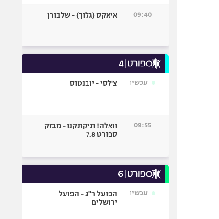
09:40
איאקס (גלוך) - שלבורן
עכשיו
צ'לסי - יובנטוס
09:55
וואלה! תיקתקנו - מבזק
ספורט 7.8
עכשיו
הפועל ר"ג - הפועל
ירושלים