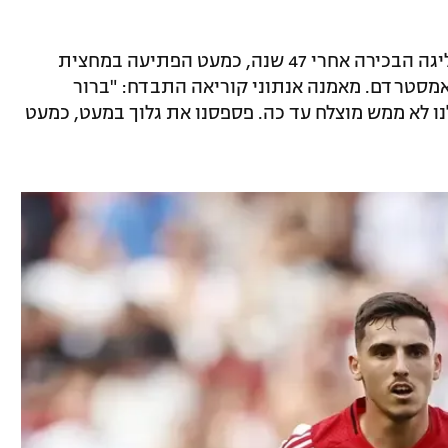
טלסטאר, לה היה זה משחק חזרה מרגש לליגה הבכירה אחרי 47 שנה, כמעט הפתיעה במחצית
מסטרדם. מאמנה אנתוני קוריאה התבדח: "ברור
נו לא ממש מוצלח עד כה. פספסנו את גלוך במעט, כמעט