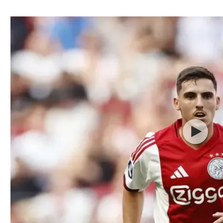
ל אביב
ליגה טורקית
תל אביב
ליגה סינית
חיפה
ליגה ברזילאית
באר שבע
ליגות נוספות
תניה
דה