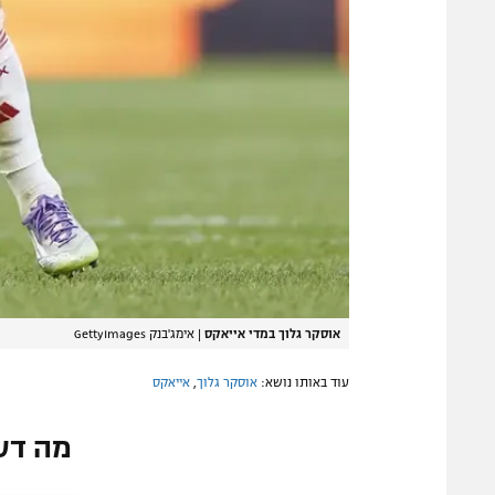
אוסקר גלוך במדי אייאקס
|
אימג'בנק GettyImages
עוד באותו נושא:
אוסקר גלוך
,
אייאקס
מה דע