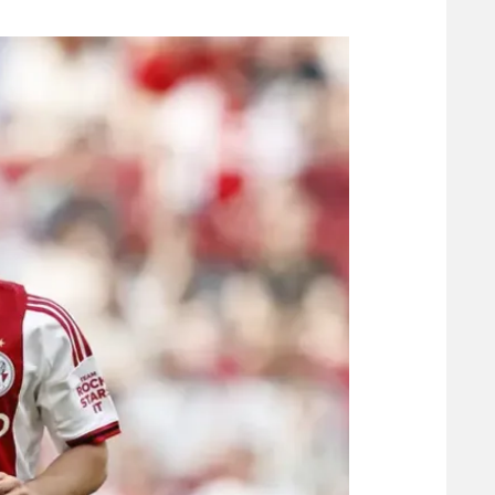
משתתפים וזוכים בפרסים
מכבי ת
הפועל 
תקנון משתתפים וזוכים בפרסים
הפועל 
תקנון עבור פעילות אלקטרה
הפועל 
תקנון עבור פעילות ספורט 1 – "מרלן"
מכבי נ
טניס
בני יהו
גיימינג E-Sports
תנאי שימוש
מדיניות פרטיות
תקנון פעילות ספורט 1
רשיון להקרנה פומבית לבית עסק
הצטרפות לחבילת הערוצים
לוח דרושים – ג'ובנט
תגיות