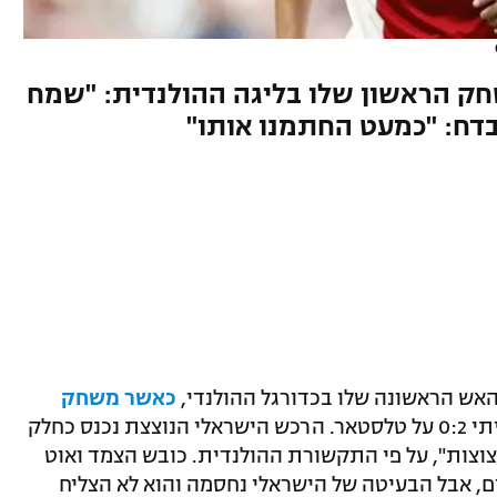
ק הראשון שלו בליגה ההולנדית: "שמח
בדח: "כמעט החתמנו אותו"
האש הראשונה שלו בכדורגל ההולנדי,
כאשר משחק
הסתיים בניצחון ביתי 0:2 על טלסטאר. הרכש הישראלי הנוצצת נכנס כחלק
ה-63 ו"הציג כמה ניצוצות", על פי התקשורת ההולנדית. כובש הצמד ואוט
ם, אבל הבעיטה של הישראלי נחסמה והוא לא הצליח