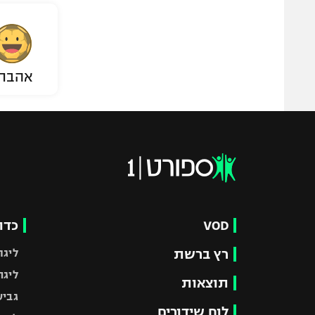
אהבת
VOD
כדו
רץ ברשת
ליגת
ליגה
תוצאות
גביע
לוח שידורים