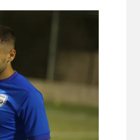
משתתפים וזוכים בפרסים
מכבי ת
הפועל 
תקנון משתתפים וזוכים בפרסים
הפועל 
תקנון עבור פעילות אלקטרה
הפועל 
תקנון עבור פעילות ספורט 1 – "מרלן"
מכבי נ
טניס
בני יהו
גיימינג E-Sports
תנאי שימוש
מדיניות פרטיות
תקנון פעילות ספורט 1
רשיון להקרנה פומבית לבית עסק
הצטרפות לחבילת הערוצים
לוח דרושים – ג'ובנט
תגיות