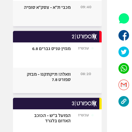
היאבקות WWE
09:40
מכבי ת"א - צסק"א סופיה
אופניים
ספורט מוטורי
כדורמים
פוטבול אמריקאי NFL
בייסבול MLB
עכשיו
מגזין טניס גברים 6.8
ספורט אתגרי
ואקסטרים
אומנויות לחימה
08:20
וואלה! תיקתקנו - מבזק
גיימינג E-Sports
ספורט 7.8
עכשיו
הפועל ב"ש - הכוכב
האדום בלגרד