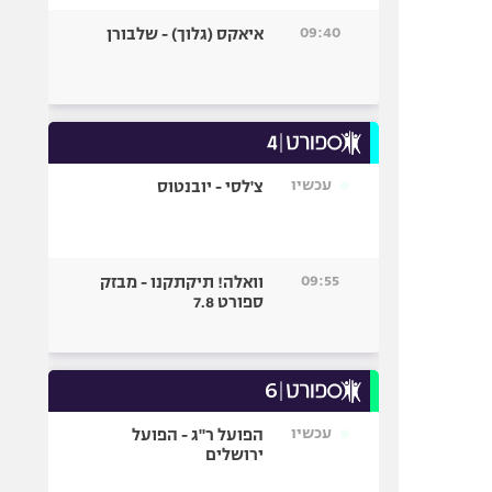
09:40
איאקס (גלוך) - שלבורן
עכשיו
צ'לסי - יובנטוס
09:55
וואלה! תיקתקנו - מבזק
ספורט 7.8
עכשיו
הפועל ר"ג - הפועל
ירושלים