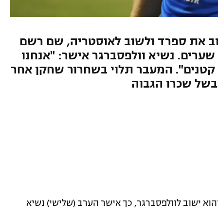
בן ה־29 צפוי לעזוב את ספרד ולשוב לאוסטריה, שם רשם
את עונת השיא בקריירה עם 37 שערים. נשיא וולפסברגר אישר: "אנחנו
 קטנים". המעבר תלוי בשחרור שחקן אחר
בשל שכרו הגבוה
והוא ישוב לוולפסברגר, כך אישר הערב (שלישי) נשיא