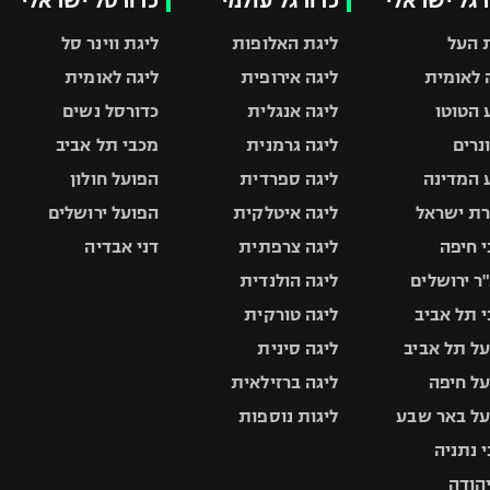
רגל ישראלי
כדורגל עולמי
כדורסל ישראלי
 העל
ליגת האלופות
ליגת ווינר סל
 לאומית
ליגה אירופית
ליגה לאומית
 הטוטו
ליגה אנגלית
כדורסל נשים
ונרים
ליגה גרמנית
מכבי תל אביב
 המדינה
ליגה ספרדית
הפועל חולון
ת ישראל
ליגה איטלקית
הפועל ירושלים
 חיפה
ליגה צרפתית
דני אבדיה
ר ירושלים
ליגה הולנדית
 תל אביב
ליגה טורקית
ל תל אביב
ליגה סינית
ל חיפה
ליגה ברזילאית
ל באר שבע
ליגות נוספות
 נתניה
יהודה