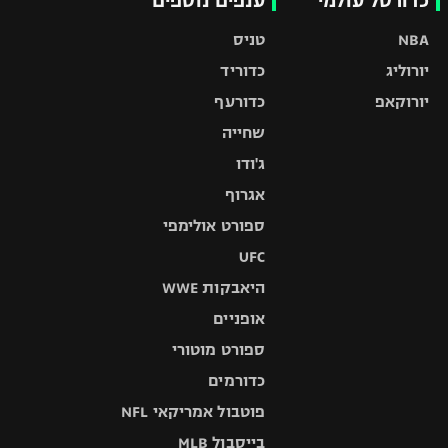
כדורסל עולמי
ענפים נוספים
NBA
טניס
יורוליג
כדוריד
יורוקאפ
כדורעף
שחייה
ג'ודו
אגרוף
ספורט אולימפי
UFC
היאבקות WWE
אופניים
ספורט מוטורי
כדורמים
פוטבול אמריקאי NFL
בייסבול MLB