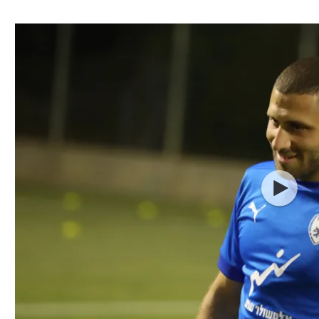
ל אביב
ליגה טורקית
תל אביב
ליגה סינית
חיפה
ליגה ברזילאית
באר שבע
ליגות נוספות
תניה
דה