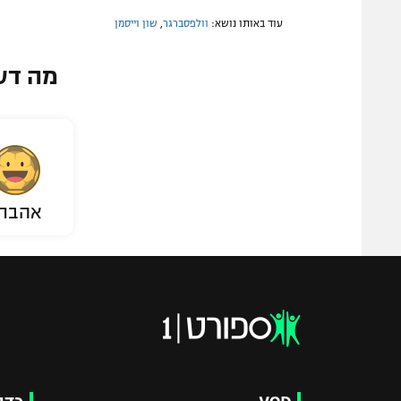
עוד באותו נושא:
וולפסברגר
,
שון וייסמן
מה דע
אהבת