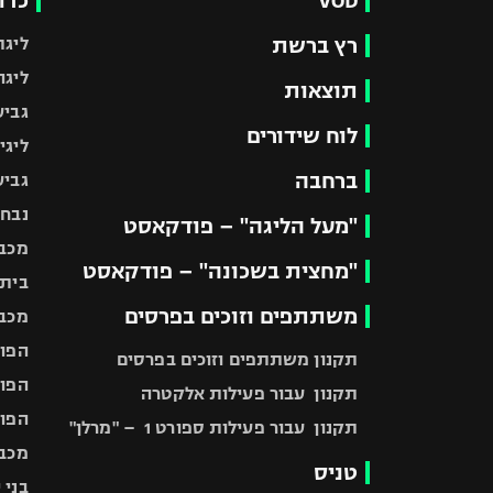
VOD
כדו
רץ ברשת
ליגת
ליגה
תוצאות
גביע
לוח שידורים
ליגי
ברחבה
גביע
נבחר
"מעל הליגה" – פודקאסט
מכבי
"מחצית בשכונה" – פודקאסט
בית"
משתתפים וזוכים בפרסים
מכבי
הפוע
תקנון משתתפים וזוכים בפרסים
הפוע
תקנון עבור פעילות אלקטרה
הפוע
תקנון עבור פעילות ספורט 1 – "מרלן"
מכבי
טניס
בני 