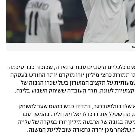
ים כלכליים מיטביים עבור גרנאדה, שכזכור כבר סיכמה
ו תמורת כחצי מיליון יורו מוקדם יותר החודש בעסקה
שמעותית על תקציב המועדון בשל שכרו הגבוה של
קצועיות לעונה, חרף העובדה ששיחק השבוע בליגה.
שם את עונת השיא שלו בוולפסברגר, במדיה כבש כמעט שער למשחק
201 – במהלכה כבש 37 שערים, מה שסלל את דרכו לריאל ויאדוליד. בהמשך עבר
ה בגובה של ארבעה מיליון יורו במקרה של עלייה
ה שלאחר מכן ירדה גרנאדה שוב לליגת המשנה.