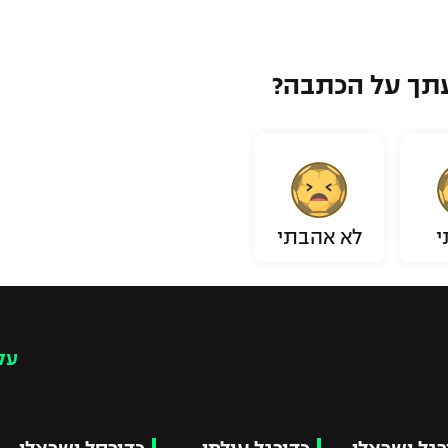
תך על הכתבה?
י
לא אהבתי
עק