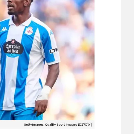
|
אימג'בנק GettyImages, Quality Sport Images