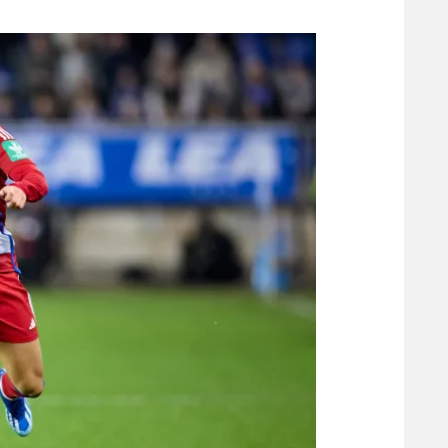
משתתפים וזוכים בפרסים
מכבי ת
הפועל 
תקנון משתתפים וזוכים בפרסים
הפועל 
תקנון עבור פעילות אלקטרה
הפועל 
תקנון עבור פעילות ספורט 1 – "מרלן"
מכבי נ
טניס
בני יהו
גיימינג E-Sports
תנאי שימוש
מדיניות פרטיות
תקנון פעילות ספורט 1
רשיון להקרנה פומבית לבית עסק
הצטרפות לחבילת הערוצים
לוח דרושים – ג'ובנט
תגיות