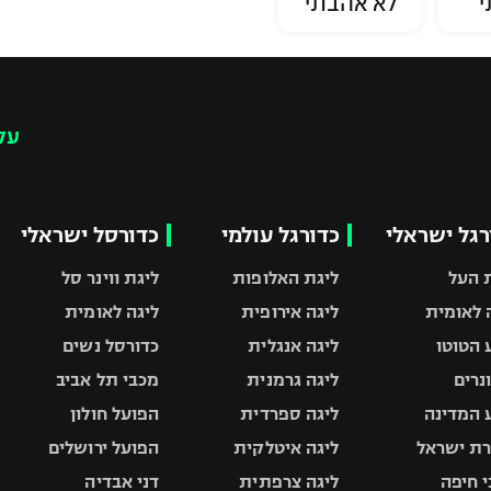
י
לא אהבתי
עק
רגל ישראלי
כדורגל עולמי
כדורסל ישראלי
 העל
ליגת האלופות
ליגת ווינר סל
 לאומית
ליגה אירופית
ליגה לאומית
 הטוטו
ליגה אנגלית
כדורסל נשים
ונרים
ליגה גרמנית
מכבי תל אביב
 המדינה
ליגה ספרדית
הפועל חולון
ת ישראל
ליגה איטלקית
הפועל ירושלים
 חיפה
ליגה צרפתית
דני אבדיה