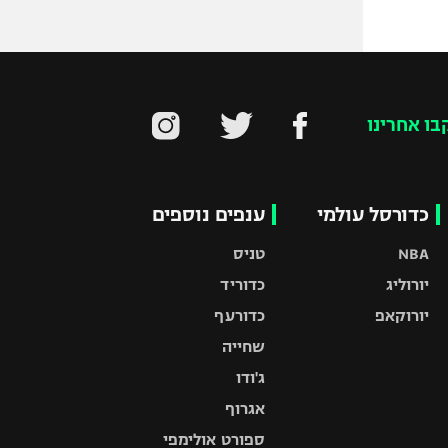
בו אחרינו
כדורסל עולמי
ענפים נוספים
NBA
טניס
יורוליג
כדוריד
יורוקאפ
כדורעף
שחייה
ג'ודו
אגרוף
ספורט אולימפי