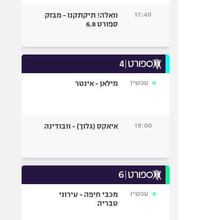
17:40
וואלה! תיקתקנו - מבזק
ספורט 6.8
עכשיו
מילאן - אינטר
19:00
איאקס (גלוך) - וובודינה
עכשיו
מכבי חיפה - עירוני
טבריה