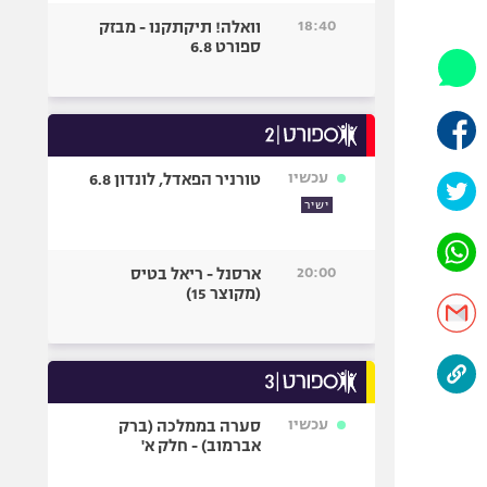
היאבקות WWE
18:40
וואלה! תיקתקנו - מבזק
אופניים
ספורט 6.8
ספורט מוטורי
כדורמים
פוטבול אמריקאי NFL
בייסבול MLB
עכשיו
טורניר הפאדל, לונדון 6.8
ספורט אתגרי
ישיר
ואקסטרים
אומנויות לחימה
20:00
ארסנל - ריאל בטיס
גיימינג E-Sports
(מקוצר 15)
עכשיו
סערה בממלכה (ברק
אברמוב) - חלק א'