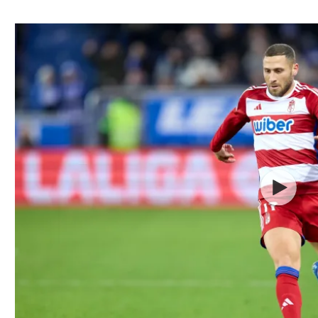
ל אביב
ליגה טורקית
תל אביב
ליגה סינית
חיפה
ליגה ברזילאית
באר שבע
ליגות נוספות
תניה
דה