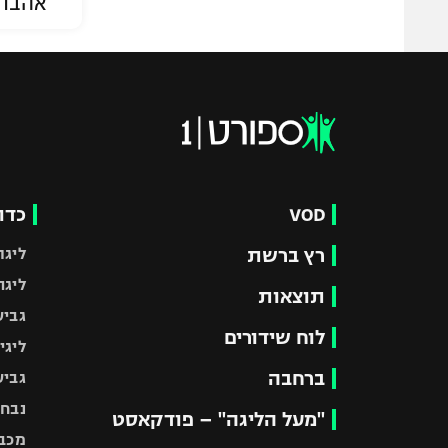
אהבת
VOD
כדו
רץ ברשת
ליגת
ליגה
תוצאות
גביע
לוח שידורים
ליגי
ברחבה
גביע
נבחר
"מעל הליגה" – פודקאסט
מכבי