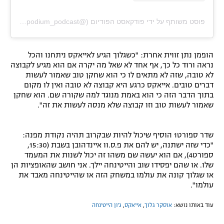
פוסט משותף על ידי ‏‎פודקאסט הפודיום‎‏ (@‏‎hapodium_podcast‎‏)
הופמן נתן זווית אחרת: "כשגלוך הגיע לאייאקס ניתחנו והכל
נראה ורוד כל כך, אף אחד לא שאל מה יקרה אם הוא מגיע לקבוצה
לא טובה, שזה לא מתאים לו כי הוא שחקן טוב שאמור לעשות
דברים טובים. אייאקס כרגע היא קבוצה לא טובה ואין לו מקום
בתוך הדבר הזה כי הוא באמת מנוגד למה שקורה שם. הוא שחקן
שאמור לעשות טוב וזו קבוצה שלא מנסה לעשות את זה".
שדר ספורט1 הוסיף שיכול להיות שבקרוב תהיה נקודת מפנה:
"כדי שזה ישתנה, יש להם את פ.ס.וו איינדהובן בשבת (15:30,
ספורט4), אם הוא יעשה שם משהו זה יכול לשנות את המעמד
שלו. או שהם יפסידו שוב והייטינחה יילך. אני חושב שהאופציות הן
או שגלוך קונה את עולמו במשחק הזה או שהייטינחה מאבד את
עולמו".
עוד באותו נושא:
אוסקר גלוך
,
אייאקס
,
ג'ון הייטינחה