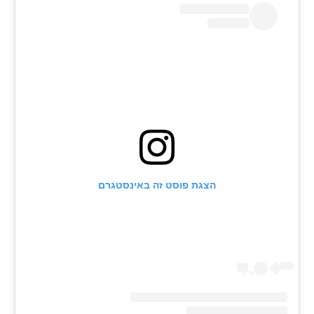
רשיון להקרנה פומבית לבית עסק
הצטרפות לחבילת הערוצים
לוח דרושים – ג'ובנט
תגיות
המגזין
הצגת פוסט זה באינסטגרם