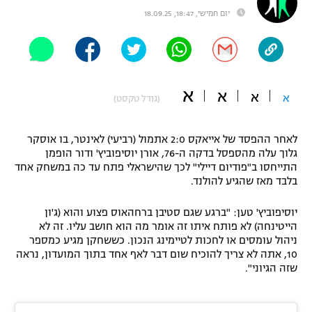
יום חמישי, 18:47, 18.09.25
"מחצית בשכונה" – פודקאסט
אופניים
ספורט מוטורי
משתתפים וזוכים בפרסים
א
א
כדורמים
א
א
(גודל טקסט)
תקנון משתתפים וזוכים בפרסים
טניס
פוטבול אמריקאי NFL
לאחר ההפסד של אייאקס 2:0 אתמול (רביעי) לאינטר, בו אוסקר
תקנון עבור פעילות אלקטרה
גלוך עלה מהספסל בדקה ה-76, אורן יוסיפוביץ' ודור הופמן
גיימינג E-Sports
בייסבול MLB
התייחסו ב"פודיום דיילי" לכך שהישראלי פתח עד כה במשחק אחד
תקנון עבור פעילות ספורט 1 – "מרלן"
בלבד מאז שהגיע להולנד.
ספורט אתגרי ואקסטרים
תנאי שימוש
יוסיפוביץ' טען: "ברגע שגם סטיבן ברחהאוס פצוע והוא (ג'ון
הייטינחה) לא פותח איתו זה אומר מה הוא חושב עליו. זה לא
אומנויות לחימה
ניהול עומסים או לחכות לטיימינג הנכון. כששחקן מגיע כמספר
מדיניות פרטיות
10, אתה לא צריך להוכיח שום דבר לאף אחד בתוך המועדון, נראה
גיימינג E-Sports
שזה הגיוני".
תקנון פעילות ספורט 1