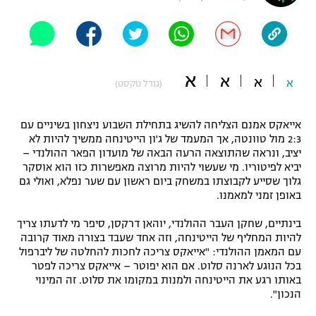
"מחצית בשכונה" – פודקאסט
אופניים
ספורט מוטורי
משתתפים וזוכים בפרסים
א
א
א
א
(גודל טקסט)
כדורמים
תקנון משתתפים וזוכים בפרסים
טניס
אייאקס אמנם הצליחה להשיג בתחילת השבוע ניצחון בשיניים עם
פוטבול אמריקאי NFL
2:3 מול טוונטה, אך המעמד של ג'ון הייטינחה ממשיך להיות לא
תקנון עבור פעילות אלקטרה
יציב, ונראה שהתוצאה הרעה הבאה של מועדון הפאר ההולנדי –
גיימינג E-Sports
בייסבול MLB
יביא לפיטוריו. מי שעשוי להיות מרוצה מאפשרות כזו הוא אוסקר
תקנון עבור פעילות ספורט 1 – "מרלן"
גלוך שסייע לקבוצתו במשחק ביום ראשון עם שער נפלא, ואולי גם
באופן זמני למאמנו.
ספורט אתגרי ואקסטרים
תנאי שימוש
בינתיים, שחקן העבר ההולנדי, יוהאן דרקסן, סיפר מי לדעתו צריך
אומנויות לחימה
להיות המחליף של הייטינחה, וזה אחד שעבד בצורה מאוד קרובה
עם המאמן ההולנדי: "אייאקס צריכה לחכות להחלטה של ליברפול
מדיניות פרטיות
גיימינג E-Sports
בכל הנוגע לארנה סלוט. אם הוא יפוטר – אייאקס צריכה לפטר
באותו רגע את הייטינחה ולמנות במקומו את סלוט. זה המינוי
הנכון".
תקנון פעילות ספורט 1