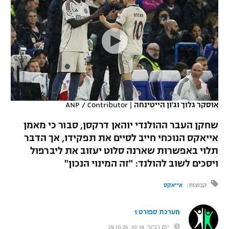
כדורסל נשים
נבחרת ישראל
יורוליג
ליגה ספרדית
טניס
VOD
מכבי תל אביב
מכבי חיפה
יורוקאפ
ליגה איטלקית
כדוריד
הפועל חולון
בית"ר ירושלים
רץ ברשת
ליגה צרפתית
כדורעף
הפועל ירושלים
מכבי תל אביב
ליגה הולנדית
שחייה
תוצאות
אוסקר גלוך וג'ון הייטינחה
|
ANP / Contributor
דני אבדיה
הפועל תל אביב
ליגה טורקית
שחקן העבר ההולנדי יוהאן דרקסן, סבור כי מאמן
ג'ודו
הפועל חיפה
אייאקס הנוכחי חייב לסיים את תפקידו, אך הדבר
לוח שידורים
ליגה סינית
תלוי באפשרות שארנה סלוט יעזוב את ליברפול
אגרוף
הפועל באר שבע
ויסכים לשוב להולנד: "זה המינוי הנכון"
ליגה ברזילאית
ברחבה
ספורט אולימפי
מכבי נתניה
קבוצות:
אייאקס
ליגות נוספות
UFC
"מעל הליגה" – פודקאסט
בני יהודה
מערכת ספורט 1
היאבקות WWE
יום רביעי, 10:19, 29.10.25