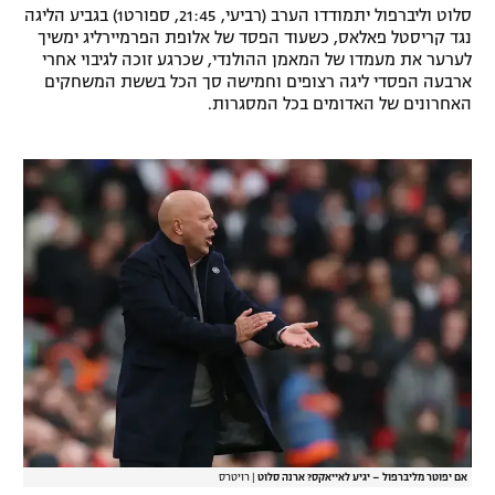
סלוט וליברפול יתמודדו הערב (רביעי, 21:45, ספורט1) בגביע הליגה
רשיון להקרנה פומבית לבית עסק
נגד קריסטל פאלאס, כשעוד הפסד של אלופת הפרמיירליג ימשיך
לערער את מעמדו של המאמן ההולנדי, שכרגע זוכה לגיבוי אחרי
הצטרפות לחבילת הערוצים
ארבעה הפסדי ליגה רצופים וחמישה סך הכל בששת המשחקים
האחרונים של האדומים בכל המסגרות.
לוח דרושים – ג'ובנט
תגיות
המגזין
אם יפוטר מליברפול – יגיע לאייאקס? ארנה סלוט
|
רויטרס