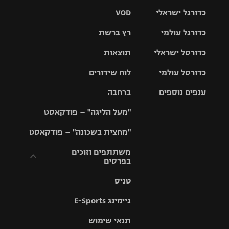
כדורגל ישראלי
VOD
כדורגל עולמי
רץ ברשת
ליגת העל
כדורסל ישראלי
תוצאות
ליגת
ליגה לאומית
האלופות
כדורסל עולמי
לוח שידורים
ליגת ווינר
סל
גביע הטוטו
ענפים נוספים
ברחבה
ליגה
NBA
אירופית
"מעל הליגה" – פודקאסט
ליגה לאומית
ליגיונרים
טניס
יורוליג
ליגה אנגלית
"מחצית בשכונה" – פודקאסט
כדורסל נשים
גביע המדינה
כדוריד
יורוקאפ
ליגה גרמנית
משתתפים וזוכים
בפרסים
מכבי תל
נבחרת
כדורעף
אביב
ישראל
ליגה
טניס
ספרדית
תקנון משתתפים
שחייה
הפועל חולון
מכבי חיפה
וזוכים בפרסים
גיימינג E-Sports
ליגה
איטלקית
ג'ודו
הפועל
בית"ר
תנאי שימוש
תקנון עבור פעילות
ירושלים