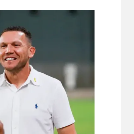
משתתפים וזוכים בפרסים
מכבי ת
הפועל 
תקנון משתתפים וזוכים בפרסים
הפועל 
תקנון עבור פעילות אלקטרה
הפועל 
תקנון עבור פעילות ספורט 1 – "מרלן"
מכבי נ
טניס
בני יהו
גיימינג E-Sports
תנאי שימוש
מדיניות פרטיות
תקנון פעילות ספורט 1
רשיון להקרנה פומבית לבית עסק
הצטרפות לחבילת הערוצים
לוח דרושים – ג'ובנט
תגיות