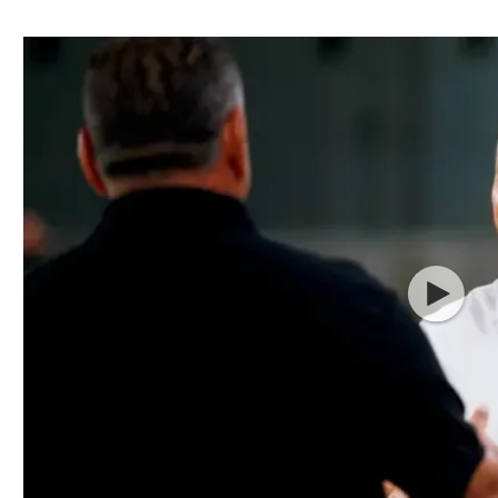
ל אביב
ליגה טורקית
תל אביב
ליגה סינית
חיפה
ליגה ברזילאית
באר שבע
ליגות נוספות
תניה
דה