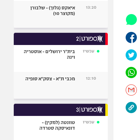
היאבקות WWE
13:20
איאקס (גלוך) - שלבורן
אופניים
(מקוצר 10)
ספורט מוטורי
כדורמים
פוטבול אמריקאי NFL
בייסבול MLB
עכשיו
בית"ר ירושלים - אוסטריה
וינה
ספורט אתגרי
ואקסטרים
אומנויות לחימה
12:10
מכבי ת"א - צסק"א סופיה
גיימינג E-Sports
עכשיו
טוונטה (למקין) -
דונאיסקה סטרדה