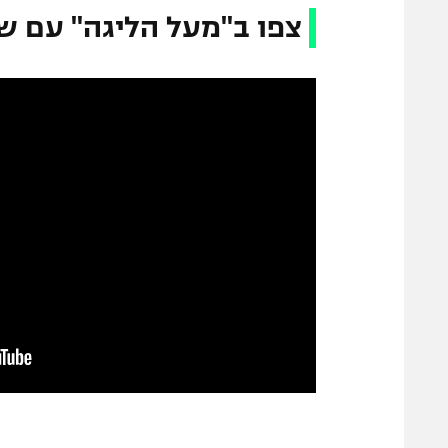
צפו ב"מעל הליגה" עם של