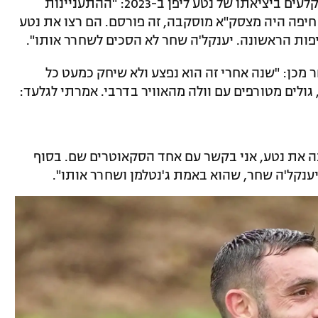
בן עזרא סיפר את מה שהתרחש מאחורי הקלעים ביציאתו של נטע ליפן ב-2023: "ההתעניינות
יפה היה מצסק"א מוסקבה, זה פורסם. הם רצו את נטע
פות הראשונה. יענקל'ה שחר לא הסכים לשחרר אותו".
מכן: "שנה אחרי זה הוא נפצע ולא שיחק כמעט כל
גולים מטורפים עם וולה מהאוויר בדרבי. אמרתי לגלעד:
ה את נטע, אני בקשר עם אחד הסקאוטרים שם. בסוף
ענקל'ה שחר, שהוא באמת ג'נטלמן ושחרר אותו".