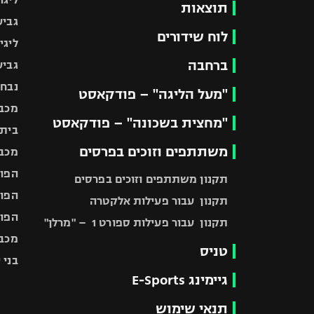
תוצאות
גביע
לוח שידורים
ליגי
ברחבה
גביע
נבחר
"מעל הליגה" – פודקאסט
מכבי
"מחצית בשכונה" – פודקאסט
בית"
משתתפים וזוכים בפרסים
מכבי
הפוע
תקנון משתתפים וזוכים בפרסים
הפוע
תקנון עבור פעילות אלקטרה
הפוע
תקנון עבור פעילות ספורט 1 – "מרלן"
מכבי
טניס
בני 
גיימינג E-Sports
תנאי שימוש