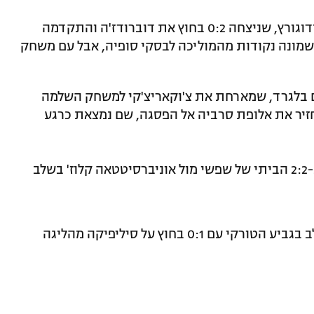
השלים 90 דקות בהגנת לודוגורץ, שניצחה 0:2 בחוץ את דוברודז'ה והתקדמה
שמונה נקודות מהמוליכה לבסקי סופיה, אבל עם משחק
 בלגרד, שמארחת את צ'וקאריצ'קי למשחק השלמה
חזיר את אלופת סרביה אל הפסגה, שם נמצאת כרגע
שיחק מחצית כמחליף ב-2:2 הביתי של שפשי מול אוניברסיטטאה קלוז' בשלב
, עלתה שלב בגביע הטורקי עם 0:1 בחוץ על סיליפיקה מהליגה