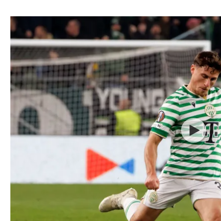
ל אביב
ליגה טורקית
תל אביב
ליגה סינית
חיפה
ליגה ברזילאית
באר שבע
ליגות נוספות
תניה
דה