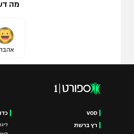
מה דע
אהבת
VOD
כדו
רץ ברשת
ליגת
ליגה