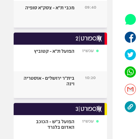
היאבקות WWE
09:40
מכבי ת"א - צסק"א סופיה
אופניים
ספורט מוטורי
כדורמים
פוטבול אמריקאי NFL
בייסבול MLB
עכשיו
הפועל ת"א - קטוביץ
ספורט אתגרי
ואקסטרים
אומנויות לחימה
10:20
בית"ר ירושלים - אוסטריה
גיימינג E-Sports
וינה
עכשיו
הפועל ב"ש - הכוכב
האדום בלגרד