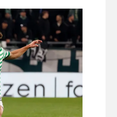
משתתפים וזוכים בפרסים
מכבי ת
הפועל 
תקנון משתתפים וזוכים בפרסים
הפועל 
תקנון עבור פעילות אלקטרה
הפועל 
תקנון עבור פעילות ספורט 1 – "מרלן"
מכבי נ
טניס
בני יהו
גיימינג E-Sports
תנאי שימוש
מדיניות פרטיות
תקנון פעילות ספורט 1
רשיון להקרנה פומבית לבית עסק
הצטרפות לחבילת הערוצים
לוח דרושים – ג'ובנט
תגיות