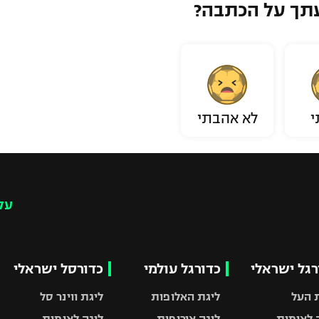
תך על הכתבה?
י
לא אהבתי
עק
רגל ישראלי
כדורגל עולמי
כדורסל ישראלי
 העל
ליגת האלופות
ליגת ווינר סל
 לאומית
ליגה אירופית
ליגה לאומית