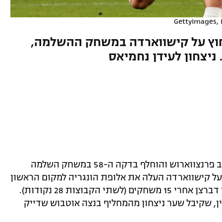
GettyImages, L
 שיחק 58 דקות ב-0:1 בחוץ על קישווארדה במשחק ההשלמה,
 ניצחון לעידן נחמיאס
פתח הערב (חמישי) בהרכב פרנצווארוש והוחלף בדקה ה-58 במשחק השלמה
המחזור החמישי, כאשר ניצחון החוץ 0:1 על קישווארדה העלה את אלופת הונגריה למקום הראשון
הקבוצות 28 נקודות).
ין, שקיבל שער ניצחון מהמחליף בנצה אוטבוש שדייק