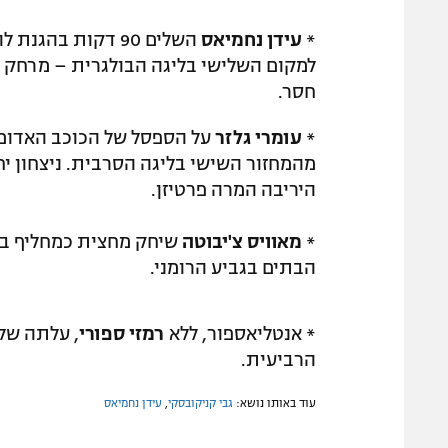
*
עידן נחמיאס
למקום השלישי בליגה הבולגרית – מרחק 
חסר.
*
עומרי גלזר
על הספסל של הכוכב האדום
מהמחזור השישי בליגה הסרבית. ניצחון י
היריבה המרה פרטיזן.
*
מאוויס צ'יבוטה
הבתים בגביע הרומני.
* אנטליאספור, ללא
רמזי ספורי
הרביעית.
עוד באותו נושא:
גבי קניקובסקי
,
עידן נחמיאס