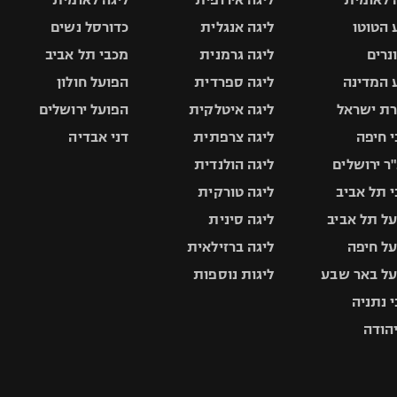
 הטוטו
ליגה אנגלית
כדורסל נשים
ונרים
ליגה גרמנית
מכבי תל אביב
 המדינה
ליגה ספרדית
הפועל חולון
ת ישראל
ליגה איטלקית
הפועל ירושלים
 חיפה
ליגה צרפתית
דני אבדיה
ר ירושלים
ליגה הולנדית
 תל אביב
ליגה טורקית
ל תל אביב
ליגה סינית
ל חיפה
ליגה ברזילאית
ל באר שבע
ליגות נוספות
 נתניה
יהודה