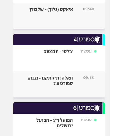
09:40
איאקס (גלוך) - שלבורן
עכשיו
צ'לסי - יובנטוס
09:55
וואלה! תיקתקנו - מבזק
ספורט 7.8
עכשיו
הפועל ר"ג - הפועל
ירושלים