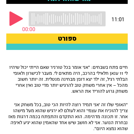
רשיון להקרנה פומבית לבית עסק
הצטרפות לחבילת הערוצים
לוח דרושים – ג'ובנט
תגיות
המגזין
חיים פתח בשבחים: "אני אומר בכל טורניר שאם הייתי יכול שיהיו
לי 11 ענאן חלאילי בהרכב, היה מתאים לי. מעבר לכישרון ולאופי
הבלתי רגיל, זה ילד יצא דופן מבחינה מנטלית. זה יותר חשוב
מהכל – אין אחרי משחק טוב להרגיש יותר מדי טוב ואין אחרי
משחק גרוע להוריד את הראש.
"האופי שלו זה 'אני תמיד רוצה להיות הכי טוב, בכל משחק אני
צריך להוכיח את עצמי' והוא לעולם לא ירגיש שהוא מעל מישהו
אחר. זו תכונה מדהימה. הוא התקדם והתפתח בכמה דרגות מאז
נבחרת הנוער. אני לא חושב שיש אחד שהאמין שהוא יגיע לאיפה
שהוא נמצא היום".