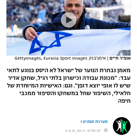
כדורסל נשים
נבחרת ישראל
יורוליג
ליגה ספרדית
טניס
VOD
מכבי תל אביב
מכבי חיפה
יורוקאפ
ליגה איטלקית
כדוריד
הפועל חולון
בית"ר ירושלים
רץ ברשת
ליגה צרפתית
כדורעף
הפועל ירושלים
מכבי תל אביב
ליגה הולנדית
אופיר חיים
|
אימג'בנק GettyImages, Eurasia Sport Images
שחייה
תוצאות
דני אבדיה
הפועל תל אביב
מאמן נבחרת הנוער של ישראל לא היסס בנוגע לתאי
ליגה טורקית
ג'ודו
עבד: "מכונת עבודה וכישרון בלתי רגיל, שחקן אדיר
הפועל חיפה
לוח שידורים
שיש לו אופי יוצא דופן". וגם: האישיות המיוחדת של
ליגה סינית
אגרוף
חלאילי, השיפור שחל במשחקו והסיפור ממכבי
הפועל באר שבע
חיפה
ליגה ברזילאית
ברחבה
ספורט אולימפי
מכבי נתניה
ליגות נוספות
UFC
מערכת ספורט 1
"מעל הליגה" – פודקאסט
בני יהודה
יום חמישי, 08:17, 11.12.25
היאבקות WWE