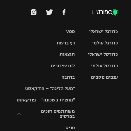
כדורגל ישראלי
VOD
כדורגל עולמי
רץ ברשת
ליגת העל
כדורסל ישראלי
תוצאות
ליגת
ליגה לאומית
האלופות
כדורסל עולמי
לוח שידורים
ליגת ווינר
סל
גביע הטוטו
ענפים נוספים
ברחבה
ליגה
NBA
אירופית
"מעל הליגה" – פודקאסט
ליגה לאומית
ליגיונרים
טניס
יורוליג
ליגה אנגלית
"מחצית בשכונה" – פודקאסט
כדורסל נשים
גביע המדינה
כדוריד
יורוקאפ
ליגה גרמנית
משתתפים וזוכים
בפרסים
מכבי תל
נבחרת
כדורעף
אביב
ישראל
ליגה
טניס
ספרדית