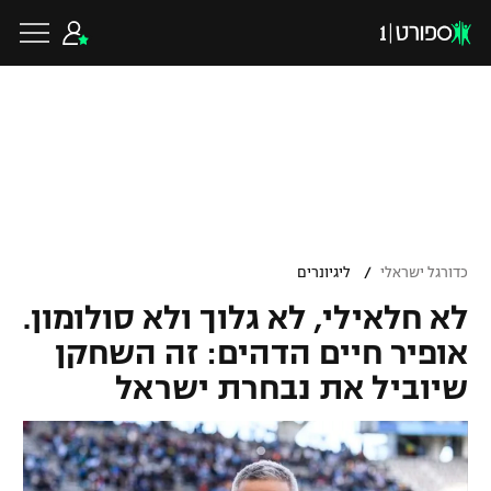
כדורגל ישראלי
ליגת העל
כדורגל עולמי
/
כדורגל ישראלי
ליגיונרים
ליגה לאומית
לא חלאילי, לא גלוך ולא סולומון.
ליגת האלופות
כדורסל ישראלי
אופיר חיים הדהים: זה השחקן
גביע הטוטו
שיוביל את נבחרת ישראל
ליגה אירופית
ליגת ווינר סל
ליגיונרים
כדורסל עולמי
ליגה אנגלית
ליגה לאומית
גביע המדינה
NBA
ליגה גרמנית
ענפים נוספים