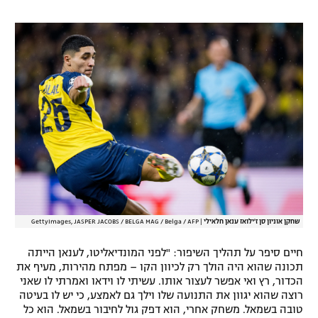
שחקן אוניון סן ז'ילואז ענאן חלאילי
|
GettyImages, JASPER JACOBS / BELGA MAG / Belga / AFP
חיים סיפר על תהליך השיפור: "לפני המונדיאליטו, לענאן הייתה
תכונה שהוא היה הולך רק לכיוון הקו – מפתח מהירות, מעיף את
הכדור, רץ ואי אפשר לעצור אותו. עשיתי לו וידאו ואמרתי לו שאני
רוצה שהוא יגוון את התנועה שלו וילך גם לאמצע, כי יש לו בעיטה
טובה בשמאל. משחק אחרי, הוא דפק גול לחיבור בשמאל. הוא כל