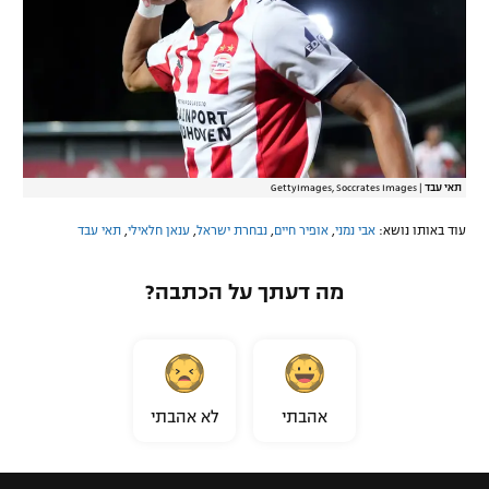
תאי עבד
|
GettyImages, Soccrates Images
עוד באותו נושא:
אבי נמני
,
אופיר חיים
,
נבחרת ישראל
,
ענאן חלאילי
,
תאי עבד
מה דעתך על הכתבה?
אהבתי
לא אהבתי