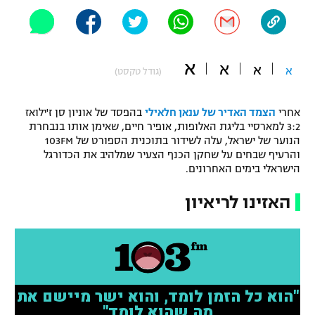
"מחצית בשכונה" – פודקאסט
אופניים
ספורט מוטורי
א
משתתפים וזוכים בפרסים
א
א
א
(גודל טקסט)
כדורמים
תקנון משתתפים וזוכים בפרסים
אחרי
הצמד האדיר של ענאן חלאילי
בהפסד של אוניון סן ז'ילואז
טניס
3:2 למארסיי בליגת האלופות, אופיר חיים, שאימן אותו בנבחרת
פוטבול אמריקאי NFL
הנוער של ישראל, עלה לשידור בתוכנית הספורט של 103FM
תקנון עבור פעילות אלקטרה
והרעיף שבחים על שחקן הכנף הצעיר שמלהיב את הכדורגל
גיימינג E-Sports
בייסבול MLB
הישראלי בימים האחרונים.
תקנון עבור פעילות ספורט 1 – "מרלן"
ספורט אתגרי ואקסטרים
האזינו לריאיון
תנאי שימוש
אומנויות לחימה
מדיניות פרטיות
גיימינג E-Sports
תקנון פעילות ספורט 1