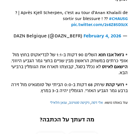
רשיון להקרנה פומבית לבית עסק
? | Après Kjell Scherpen, c'est au tour d'Anan Khalaili de
sortir sur blessure ! ??
#CHAUSG
הצטרפות לחבילת הערוצים
pic.twitter.com/2s6Z85D3zX
February 4, 2026
— DAZN Belgique (@DAZN_BEFR)
לוח דרושים – ג'ובנט
תגיות
*
ג'ואל אבו חנא
השלים 90 דקות ב-1:1 של לבדיאקוס בחוץ מול
אופי כרתים במשחק הראשון מבין שניים בחצי גמר הגביע היווני.
המגזין
הישאם לאיוס
לא נכלל בסגל, קבוצתו תארח את הגומלין ברביעי
הבא.
*
רועי קהת
שיחק 68 דקות ב-0:0 הביתי של סומגאיט מול זירה
ברבע גמר הגביע האזרי. הגומלין יהיה ב-3 במרץ.
עוד באותו נושא:
אלי דסה
,
ניקיטה סטוינוב
,
ענאן חלאילי
מה דעתך על הכתבה?