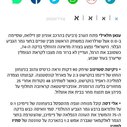
"מחצית בשכונה" – פודקאסט
אופניים
א
א
א
א
(גודל טקסט)
ספורט מוטורי
משתתפים וזוכים בפרסים
ענאן חלאילי
פתח הערב (רביעי) בהרכב אוניון סן ז'ילואז, שסיימה
כדורמים
ב-0:0 אצל שרלרואה במשחק הראשון מבין שניים בחצי גמר הגביע
תקנון משתתפים וזוכים בפרסים
טניס
הבלגי. הישראלי נפצע בצורה מדאיגה והוחלף בדקה ה-74,
פוטבול אמריקאי NFL
כשסובב את הרגל, ועדיין לא ברור מה מצבו לקראת הגומלין
תקנון עבור פעילות אלקטרה
שייערך בעוד שבוע.
גיימינג E-Sports
בייסבול MLB
*
ניקיטה סטוינוב
שיחק 90 דקות וראה כרטיס צהוב בניצחון
תקנון עבור פעילות ספורט 1 – "מרלן"
החוץ של דינמו בוקרשט 2:3 על פארול קונסטנצה. קבוצתו נצמדה
ספורט אתגרי ואקסטרים
למוליכה ראפיד בוקרשט, כאשר לשתיהן 48 נקודות אחרי 25
תנאי שימוש
מחזורים בליגה הרומנית. אוניברסיטטאה קראיובה תחלוף על
פניהן אם תנצח מחר בבית את אוצלול.
אומנויות לחימה
מדיניות פרטיות
*
אלי דסה
קיבל מנוחה וצפה מהספסל בניצחונה של ניימיכן 0:1
גיימינג E-Sports
על וולנדאם ברבע גמר הגביע ההולנדי. סמי וואיסה כבש בדקה
ה-75 והמשיך את העונה הנפלאה של ניימיכן, שהצטרפה בחצי
תקנון פעילות ספורט 1
הגמר לאלקמאר שגברה אמש 1:2 בהארכה על טוונטה של
סתיו
למקין
.