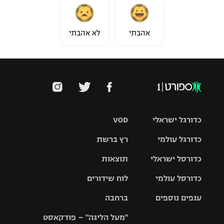
אהבתי
לא אהבתי
כדורגל ישראלי
VOD
כדורגל עולמי
רץ ברשת
ליגת העל
כדורסל ישראלי
תוצאות
ליגת
ליגה לאומית
האלופות
כדורסל עולמי
לוח שידורים
ליגת ווינר
סל
גביע הטוטו
ענפים נוספים
ברחבה
ליגה
NBA
אירופית
"מעל הליגה" – פודקאסט
ליגה לאומית
ליגיונרים