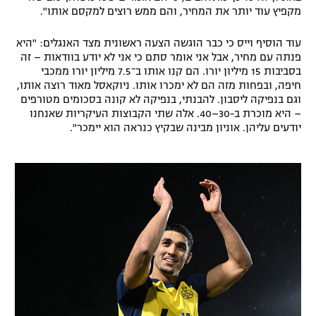
מקפיץ עוד יותר את המחיר, והם ממש רוצים למקסם אותו".
רשיון להקרנה פומבית לבית עסק
עוד הוסיף וייס כי כבר הוגשה הצעה ראשונית מצד האנגלים: "היא
הצטרפות לחבילת הערוצים
פנתה עם מחיר, אבל אני אומר סתם כי אני לא יודע בוודאות – זה
בסביבות 15 מיליון יורו. הם קנו אותו ב־7.5 מיליון יורו ממכבי
לוח דרושים – ג'ובנט
חיפה, ובפחות מזה הם לא ימכרו אותו. ניוקאסל מאוד רוצה אותו,
וגם בנפיקה ליסבון. להבנתי, בנפיקה לא קונה בסכומים מטורפים
– היא מוכרת ב-30–40. אלה שתי הקבוצות העיקריות שאנחנו
תגיות
יודעים עליהן. אוניון מבינה שבקיץ כנראה הוא יימכר".
המגזין