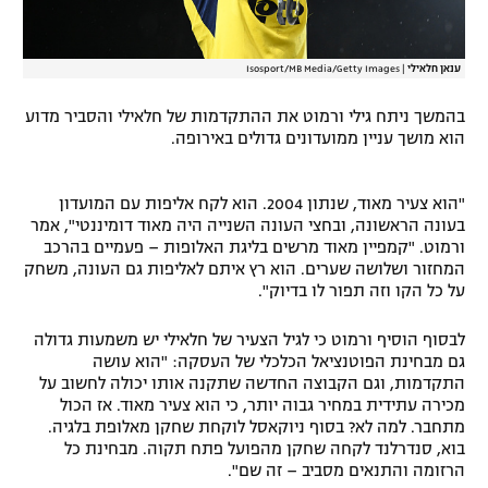
ענאן חלאילי
|
Isosport/MB Media/Getty Images
בהמשך ניתח גילי ורמוט את ההתקדמות של חלאילי והסביר מדוע
הוא מושך עניין ממועדונים גדולים באירופה.
"הוא צעיר מאוד, שנתון 2004. הוא לקח אליפות עם המועדון
בעונה הראשונה, ובחצי העונה השנייה היה מאוד דומיננטי", אמר
ורמוט. "קמפיין מאוד מרשים בליגת האלופות – פעמיים בהרכב
המחזור ושלושה שערים. הוא רץ איתם לאליפות גם העונה, משחק
על כל הקו וזה תפור לו בדיוק".
לבסוף הוסיף ורמוט כי לגיל הצעיר של חלאילי יש משמעות גדולה
גם מבחינת הפוטנציאל הכלכלי של העסקה: "הוא עושה
התקדמות, וגם הקבוצה החדשה שתקנה אותו יכולה לחשוב על
מכירה עתידית במחיר גבוה יותר, כי הוא צעיר מאוד. אז הכול
מתחבר. למה לא? בסוף ניוקאסל לוקחת שחקן מאלופת בלגיה.
בוא, סנדרלנד לקחה שחקן מהפועל פתח תקוה. מבחינת כל
הרזומה והתנאים מסביב – זה שם".