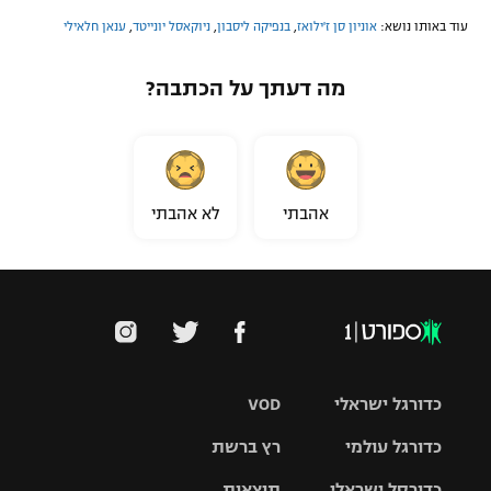
עוד באותו נושא:
אוניון סן ז'ילואז
,
בנפיקה ליסבון
,
ניוקאסל יונייטד
,
ענאן חלאילי
מה דעתך על הכתבה?
אהבתי
לא אהבתי
כדורגל ישראלי
VOD
כדורגל עולמי
רץ ברשת
ליגת העל
כדורסל ישראלי
תוצאות