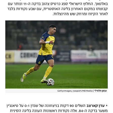
באלטאך. החלוץ הישראלי ספג כרטיס צהוב בדקה ה-11 ונותר עם
קבוצתו במקום האחרון בליגה האוסטרית, עם שבע נקודות בלבד
לאחר הקיזוז ומרחק שש מהינצלות.
ענאן חלאילי
|
GettyImages, Isosport/MB Media
*
עדן קארצב
השלים 90 דקות בניצחונה של שנז'ן 0:1 על טיאנג'ין
משער בדקה ה-84. אלה נקודות ראשונות העונה בליגה הסינית