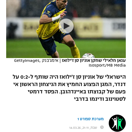
כדורסל נשים
נבחרת ישראל
יורוליג
ליגה ספרדית
טניס
VOD
מכבי תל אביב
מכבי חיפה
יורוקאפ
ליגה איטלקית
כדוריד
הפועל חולון
בית"ר ירושלים
רץ ברשת
ליגה צרפתית
כדורעף
הפועל ירושלים
מכבי תל אביב
ליגה הולנדית
שחייה
תוצאות
ענאן חלאילי שחקן אוניון סן ז'ילואז
|
אימג'בנק GettyImages,
דני אבדיה
הפועל תל אביב
Isosport/MB Media
ליגה טורקית
ג'ודו
הישראלי של אוניון סן ז'ילואז היה שותף ל-0:2 על
הפועל חיפה
לוח שידורים
דנדר, המגן הפצוע החמיץ את הניצחון הראשון אי
ליגה סינית
אגרוף
פעם של קבוצתו באיינדהובן. הפסד דרמטי
הפועל באר שבע
ליגה ברזילאית
לסטוינוב ודינמו בדרבי
ברחבה
ספורט אולימפי
מכבי נתניה
ליגות נוספות
UFC
מערכת ספורט 1
"מעל הליגה" – פודקאסט
בני יהודה
שבת, 21:11, 14.03.26
היאבקות WWE