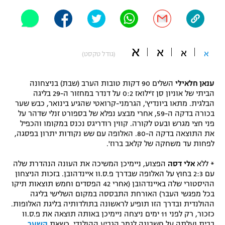
"מחצית בשכונה" – פודקאסט
אופניים
ספורט מוטורי
משתתפים וזוכים בפרסים
א
א
א
א
(גודל טקסט)
כדורמים
תקנון משתתפים וזוכים בפרסים
טניס
ענאן חלאילי
השלים 90 דקות טובות הערב (שבת) בניצחונה
פוטבול אמריקאי NFL
הביתי של אוניון סן ז'ילואז 0:2 על דנדר במחזור ה-29 בליגה
תקנון עבור פעילות אלקטרה
הבלגית. מתאו ביונדיץ', הגרמני-קרואטי שהגיע בינואר, כבש שער
בכורה בדקה ה-59, אחרי מבצע נפלא של בספורט זנלי שדהר על
גיימינג E-Sports
בייסבול MLB
פני חצי מגרש ובעט לקורה. קווין רודריגס נכנס במקומו והכפיל
תקנון עבור פעילות ספורט 1 – "מרלן"
את התוצאה בדקה ה-80. האלופה עם שש נקודות יתרון בפסגה,
ספורט אתגרי ואקסטרים
לפחות עד משחקה של קלאב ברוז'.
תנאי שימוש
* ללא
אלי דסה
הפצוע, ניימיכן המשיכה את העונה הנהדרת שלה
אומנויות לחימה
עם 2:3 בחוץ על האלופה שבדרך פ.ס.וו איינדהובן. בזכות הניצחון
מדיניות פרטיות
ההיסטורי שלה באיינדהובן (אחרי 42 הפסדים וחמש תוצאות תיקו
גיימינג E-Sports
בכל מפגשי העבר) האורחת התבססה במקום השלישי בליגה
ההולנדית ובדרך הזו תופיע לראשונה בתולדותיה בליגת האלופות.
תקנון פעילות ספורט 1
כזכור, רק לפני 11 ימים ניצחה ניימיכן באותה תוצאה את פ.ס.וו
בבית ועלתה על חשבונה לגמר הגביע ההולנדי, כשאת
השער