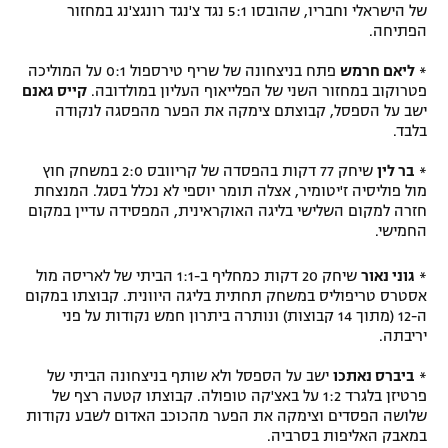
של הישראלי וחבריו, שהובסו 5:1 נגד צ'נגד רונגצ'נג במחזור
הפתיחה.
*
ליאם חרמש
פתח בניצחונה של שריף טירספול 0:1 על המוליכה
פטרוקוב במחזור השני של הפלייאוף העליון במולדובה.
קייס גאנם
ישב על הספסל, קבוצתם צימקה את הפער מהפסגה לנקודה
בלבד.
*
בר לין
שיחק 77 דקות בהפסדה של קריוובס 2:0 במשחק חוץ
מול פוליסיה ז'יטומיר, אצלה תומר יוספי לא נכלל בסגל. המנצחת
חזרה למקום השלישי בליגה האוקראינית, המפסידה עדיין במקום
החמישי.
*
גוני נאור
שיחק 20 דקות כמחליף ב-1:1 הביתי של לאריסה מול
אסטרס טריפוליס במשחק תחתית בליגה היוונית. קבוצתו במקום
ה-12 (מתוך 14 קבוצות) ונותרה ביתרון חמש נקודות על פני
יריבתה.
*
ביברס נאתכו
ישב על הספסל ולא שותף בניצחונה הביתי של
פרטיזן בלגרד 1:2 על באצ'קה טופולה. קבוצתו קטעה רצף של
שלושה הפסדים וצימקה את הפער מהכוכב האדום לשבע נקודות
במאבק האליפות בסרביה.