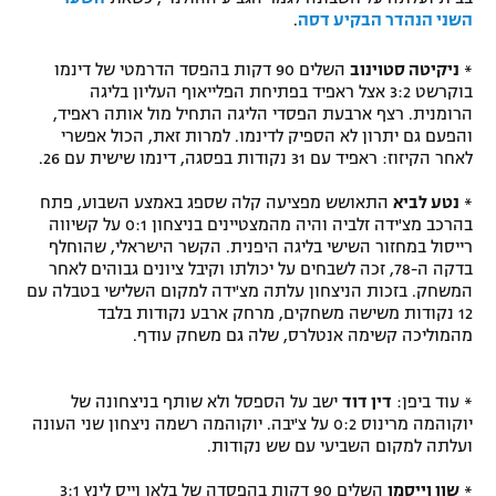
השני הנהדר הבקיע דסה
.
רשיון להקרנה פומבית לבית עסק
*
ניקיטה סטוינוב
השלים 90 דקות בהפסד הדרמטי של דינמו
הצטרפות לחבילת הערוצים
בוקרשט 3:2 אצל ראפיד בפתיחת הפלייאוף העליון בליגה
הרומנית. רצף ארבעת הפסדי הליגה התחיל מול אותה ראפיד,
לוח דרושים – ג'ובנט
והפעם גם יתרון לא הספיק לדינמו. למרות זאת, הכול אפשרי
לאחר הקיזוז: ראפיד עם 31 נקודות בפסגה, דינמו שישית עם 26.
תגיות
*
נטע לביא
התאושש מפציעה קלה שספג באמצע השבוע, פתח
בהרכב מצ'ידה זלביה והיה מהמצטיינים בניצחון 0:1 על קשיווה
המגזין
רייסול במחזור השישי בליגה היפנית. הקשר הישראלי, שהוחלף
בדקה ה-78, זכה לשבחים על יכולתו וקיבל ציונים גבוהים לאחר
המשחק. בזכות הניצחון עלתה מצ'ידה למקום השלישי בטבלה עם
12 נקודות משישה משחקים, מרחק ארבע נקודות בלבד
מהמוליכה קשימה אנטלרס, שלה גם משחק עודף.
* עוד ביפן:
דין דוד
ישב על הספסל ולא שותף בניצחונה של
יוקוהמה מרינוס 0:2 על צ'יבה. יוקוהמה רשמה ניצחון שני העונה
ועלתה למקום השביעי עם שש נקודות.
*
שון וייסמן
השלים 90 דקות בהפסדה של בלאו וייס לינץ 3:1