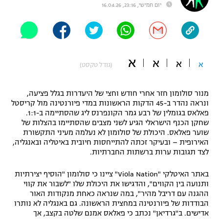
יום חמישי, 23:16, 16.04.26
"מחצית בשכונה" – פודקאסט
אופניים
ספורט מוטורי
משתתפים וזוכים בפרסים
א
א
א
א
(גודל טקסט)
כדורמים
תקנון משתתפים וזוכים בפרסים
טניס
פוטבול אמריקאי NFL
מנור סולומון חזר אחרי חודש וחצי של היעדרות בגלל פציעה,
תקנון עבור פעילות אלקטרה
ונראה נהדר ב-45 הדקות הראשונות במדי פיורנטינה מול קריסטל
גיימינג E-Sports
פאלאס בגומלין של רבע גמר הקונפרנס ליג שהסתיימה ב-1:1.
בייסבול MLB
תקנון עבור פעילות ספורט 1 – "מרלן"
שחקן הכנף הישראלי הגיע לשני מצבים שהסתיימו בהצלות של
שוער פאלאס. היכולת של סולומון לא נעלמה מעיני התקשורת
ספורט אתגרי ואקסטרים
האירופית – ובעיקר זכתה להתייחסות חיובית באיטליה ובאנגליה,
תנאי שימוש
לצד תגובות ערות ברשתות החברתיות.
אומנויות לחימה
באתר האיטלקי "Viola Nation" ציינו כי סולומון "הוסיף יצירתיות
מדיניות פרטיות
ותנועה בין הקווים", והדגישו את היכולת שלו "לשבור את קווי
גיימינג E-Sports
ההגנה עם דריבל מהיר", במה שנראה כאחת מנקודות האור
הבודדות של פיורנטינה במחצית הראשונה. גם באנגליה לא נותרו
תקנון פעילות ספורט 1
אדישים. ב"גרדיאן" נכתב כי פאלאס אמנם שלטה בקצב, אך