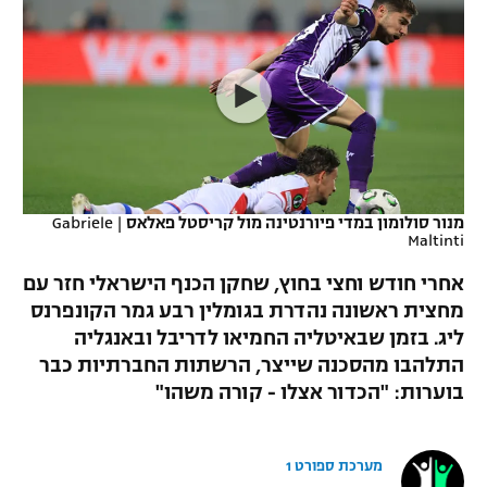
כדורסל נשים
נבחרת ישראל
יורוליג
ליגה ספרדית
טניס
VOD
מכבי תל אביב
מכבי חיפה
יורוקאפ
ליגה איטלקית
כדוריד
הפועל חולון
בית"ר ירושלים
רץ ברשת
ליגה צרפתית
כדורעף
הפועל ירושלים
מכבי תל אביב
ליגה הולנדית
שחייה
תוצאות
מנור סולומון במדי פיורנטינה מול קריסטל פאלאס
|
Gabriele
דני אבדיה
הפועל תל אביב
Maltinti
ליגה טורקית
ג'ודו
אחרי חודש וחצי בחוץ, שחקן הכנף הישראלי חזר עם
הפועל חיפה
לוח שידורים
מחצית ראשונה נהדרת בגומלין רבע גמר הקונפרנס
ליגה סינית
אגרוף
ליג. בזמן שבאיטליה החמיאו לדריבל ובאנגליה
הפועל באר שבע
ליגה ברזילאית
התלהבו מהסכנה שייצר, הרשתות החברתיות כבר
ברחבה
ספורט אולימפי
בוערות: "הכדור אצלו - קורה משהו"
מכבי נתניה
ליגות נוספות
UFC
"מעל הליגה" – פודקאסט
בני יהודה
מערכת ספורט 1
היאבקות WWE