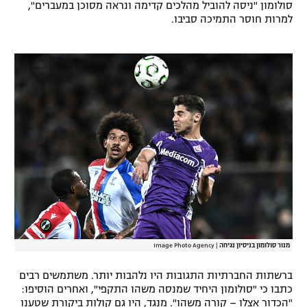
סולומון "ניסה להוביל מהלכים קדימה ונראה מסוכן במעברים",
רשיון להקרנה פומבית לבית עסק
למרות חוסר התמיכה סביבו.
הצטרפות לחבילת הערוצים
לוח דרושים – ג'ובנט
תגיות
המגזין
מנור סולומון בניסיון נגיחה
|
Image Photo Agency
ברשתות החברתיות התגובות היו נלהבות יותר. משתמשים רבים
כתבו כי "סולומון היחיד שמנסה משהו התקפי", ואחרים הוסיפו:
"הכדור אצלו – קורה משהו". מנגד, היו גם קולות ביקורת שטענו