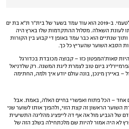
דניאל פרץ יצא לאירופה קצת מוקדם מדי לטעמי. ב-2019 הוא עוד עמד בשער של בית"ר ת"א בת ים
תו לעונת השאלה. מסלול ההתקדמות שלו בארץ היה
 ותוך שנתיים הוא כבר עמד באופן די קבוע בין הקורות
ות הסבא השוער שהעריץ כל כך.
ות סאות'המפטון כזו – קבוצה מכובדת בכדורגל
רמיירליג ביום טוב לצמרת ליגת המשנה. רק שלדניאל
 באיירן מינכן, בונה עולם יודע איך ולמה, החתימה
ום אחד – הכל פתוח ואפשרי בחיים האלה, באמת. אבל
ת השוער הראשון זה קצת הזוי, ולהפוך אותו לשוער שני
ם של הגביע מול אה אף דה לייפציג מהליגה התשיעית
 פרץ לא היה אמור להיות שם מלכתחילה בשלב הזה של