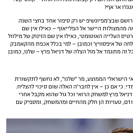
גז'ו אר אף?
רושם שבצ'מפיונשיפ יש רק סיפור אחד בחצי השנה
 מהמצולות היישר אל הפלייאוף – כאילו אין שם
 העלייה האוטומטי, כאילו אין שם הזינוק של מילוול
צלחה של איפסוויץ' וכמובן – למי בכלל אכפת מהקאמבק
ל זה מתגמד אל מול הצלה של דניאל פרץ – שלנו, כמובן
י הישראלי הממוצע, מר "שלנו", לא נחשף לתקשורת
 כי אם כן – אין לחבר'ה האלה שום סיכוי להצליח.
 דניאל פרץ למשחק הרואי וכל גול שהוא מקבל אחרי
 ודם, טעויות הן חלק מהחיים ומהמשחק, ומספיק עם