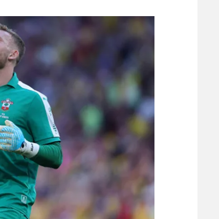
משתתפים וזוכים בפרסים
מכבי ת
הפועל 
תקנון משתתפים וזוכים בפרסים
הפועל 
תקנון עבור פעילות אלקטרה
הפועל 
תקנון עבור פעילות ספורט 1 – "מרלן"
מכבי נ
טניס
בני יהו
גיימינג E-Sports
תנאי שימוש
מדיניות פרטיות
תקנון פעילות ספורט 1
רשיון להקרנה פומבית לבית עסק
הצטרפות לחבילת הערוצים
לוח דרושים – ג'ובנט
תגיות