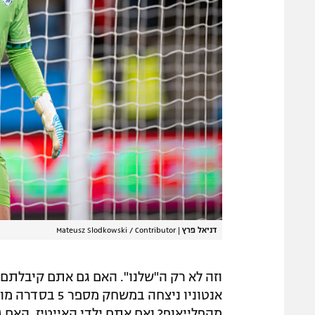
דניאל פרץ
|
Mateusz Slodkowski / Contributor
אנטוניו ניצחה ב
מהפלייאוף? ואם אתם ילדי האייטיז, האם