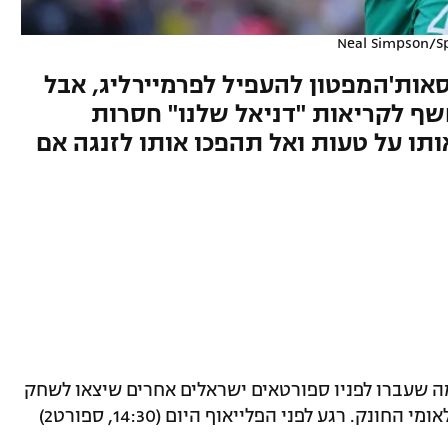
Neal Simpson/Sp
אות'המפטון להעפיל לפרמיירליג, אבל
יחשף לקריאות "דניאל שלנו" חסרות
ותו על טעות ואל תהפכו אותו לזנגה אם
ה שעברו לפניו ספורטאים ישראלים אחרים שיצאו לשחק
מעבר לים – ונאלץ להתמודד עם השיוך הלאומי החונק. רגע לפני הפלייאוף היום (14:30, ספורט2)