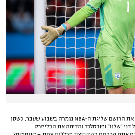
וזה לא רק ה"שלנו". האם גם אתם קיבלתם את הרושם שליגת ה-NBA נגמרה בשבוע שעבר, כשסן
משחק מספר 5 בסדרה מול דני "שלנו" ופורטלנד והדיחה את הבלייזרס
 גם אתם הכרתם רק קבוצת מכללות אחת – קונטיקט?