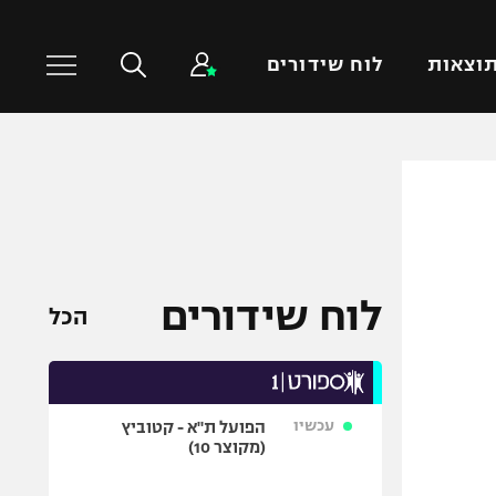
וצאות
לוח שידורים
כדורסל עולמי
ענפים נוספים
NBA
טניס
יורוליג
כדוריד
יורוקאפ
כדורעף
לוח שידורים
הכל
שחייה
ג'ודו
אגרוף
עכשיו
הפועל ת"א - קטוביץ
ספורט אולימפי
(מקוצר 10)
UFC