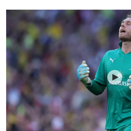
ל אביב
ליגה טורקית
תל אביב
ליגה סינית
חיפה
ליגה ברזילאית
באר שבע
ליגות נוספות
תניה
דה