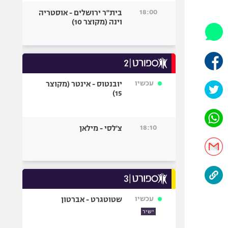
היאבקות WWE
18:00
בית"ר ירושלים - אוסטריה
אופניים
וינה (מקוצר 10)
ספורט מוטורי
כדורמים
פוטבול אמריקאי NFL
בייסבול MLB
עכשיו
יובנטוס - אינטר (מקוצר
15)
ספורט אתגרי
ואקסטרים
אומנויות לחימה
18:10
צ'לסי - מילאן
גיימינג E-Sports
עכשיו
שטוטגרט - אברטון
ישיר