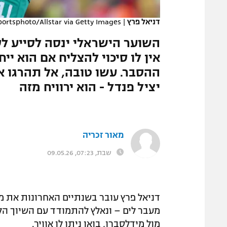
המגזין
דניאל פרץ
|
ortsphoto/Allstar via Getty Images
השוער הישראלי ינסה לסייע לס
אין לו סיכוי להצליח אם הוא י
ההסבר. עשו טובה, אל תהרגו א
יציל פנדל - הוא ירוויח מזה
מאור זכריה
שבת, 07:23, 09.05.26
דניאל פרץ עובר בשנתיים האחרונות את מ
מול מידלסברו, בואו ניתן לו אוויר.