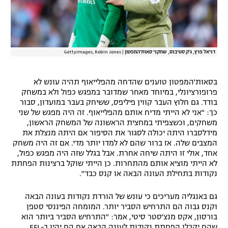
דניאל פרץ, ג'ק סטיבנס, שחקני סאות'המפטון
|
GettyImages, Robin Jones
בסאות'המפטון טוענים שהדחה מהפלייאוף תהיה עונש לא
פרופורציונלי, במיוחד מאחר שמדובר במפגש כפול ולא במשחק
בודד. גם חלוץ העבר קווין פיליפס, ששיחק בעבר במועדון, סבור
כך: "אני לא הייתי מדיח אותם מהפלייאוף. זה היה מפגש של שני
משחקים, וכשצפיתי במחצית הראשונה של המשחק הראשון,
מידלסברו היתה יכולה לסגור את הסיפור אם היתה מנצלת את
המצבים שלה. אז ברור שהם לא למדו יותר מדי. אם זה היה משחק
אחד, אולי זו היתה שיחה אחרת. אבל בגלל שזה היה מפגש כפול,
לא הייתי מוציא אותם מהתחרות. כן הייתי שוקל ברצינות הפחתת
נקודות בתחילת העונה הבאה או קנס כבד".
גם באנגליה מעריכים כי עונש של הורדת נקודות בעונה הבאה
וקנס גבוה הם התרחיש הסביר יותר. המומחה הפיננסי סטפן
בורסון, אקס מנצ'סטר סיטי, אמר: "התרחיש הסביר ביותר הוא
שהם יקבלו הפחתת נקודות לעונה הבאה אם הם יהיו ב-EFL,