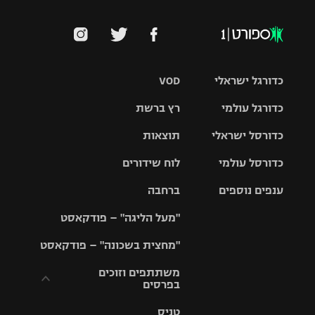
כדורגל ישראלי
VOD
כדורגל עולמי
רץ ברשת
ליגת העל
כדורסל ישראלי
תוצאות
ליגת
ליגה לאומית
האלופות
כדורסל עולמי
לוח שידורים
ליגת ווינר
סל
גביע הטוטו
ענפים נוספים
ברחבה
ליגה
NBA
אירופית
"מעל הליגה" – פודקאסט
ליגה לאומית
ליגיונרים
טניס
יורוליג
ליגה אנגלית
"מחצית בשכונה" – פודקאסט
כדורסל נשים
גביע המדינה
כדוריד
יורוקאפ
ליגה גרמנית
משתתפים וזוכים
בפרסים
מכבי תל
נבחרת
כדורעף
אביב
ישראל
ליגה
טניס