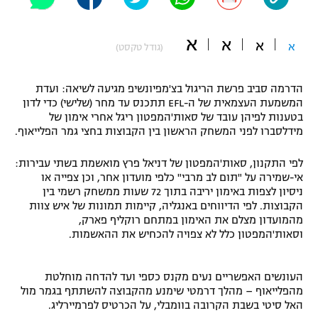
"מחצית בשכונה" – פודקאסט
אופניים
א
א
א
א
(גודל טקסט)
ספורט מוטורי
משתתפים וזוכים בפרסים
הדרמה סביב פרשת הריגול בצ'מפיונשיפ מגיעה לשיאה: ועדת
כדורמים
המשמעת העצמאית של ה-EFL תתכנס עד מחר (שלישי) כדי לדון
תקנון משתתפים וזוכים בפרסים
טניס
בטענות לפיהן עובד של סאות'המפטון ריגל אחרי אימון של
פוטבול אמריקאי NFL
מידלסברו לפני המשחק הראשון בין הקבוצות בחצי גמר הפלייאוף.
תקנון עבור פעילות אלקטרה
גיימינג E-Sports
לפי התקנון, סאות'המפטון של דניאל פרץ מואשמת בשתי עבירות:
בייסבול MLB
תקנון עבור פעילות ספורט 1 – "מרלן"
אי-שמירה על "תום לב מרבי" כלפי מועדון אחר, וכן צפייה או
ניסיון לצפות באימון יריבה בתוך 72 שעות ממשחק רשמי בין
ספורט אתגרי ואקסטרים
הקבוצות. לפי הדיווחים באנגליה, קיימות תמונות של איש צוות
תנאי שימוש
מהמועדון מצלם את האימון במתחם רוקליף פארק,
אומנויות לחימה
וסאות'המפטון כלל לא צפויה להכחיש את ההאשמות.
מדיניות פרטיות
גיימינג E-Sports
העונשים האפשריים נעים מקנס כספי ועד להדחה מוחלטת
מהפלייאוף – מהלך דרמטי שימנע מהקבוצה להשתתף בגמר מול
תקנון פעילות ספורט 1
האל סיטי בשבת הקרובה בוומבלי, על הכרטיס לפרמיירליג.