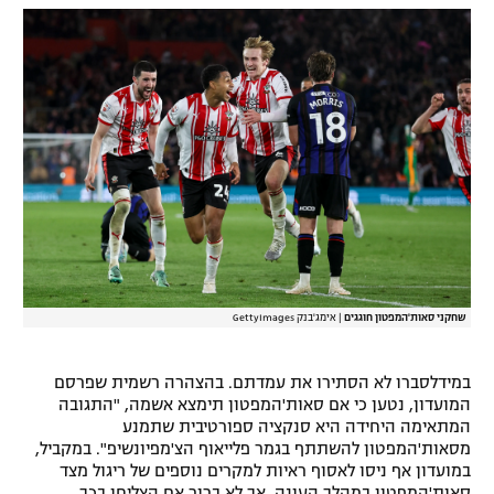
רשיון להקרנה פומבית לבית עסק
הצטרפות לחבילת הערוצים
לוח דרושים – ג'ובנט
תגיות
המגזין
שחקני סאות'המפטון חוגגים
|
אימג'בנק GettyImages
במידלסברו לא הסתירו את עמדתם. בהצהרה רשמית שפרסם
המועדון, נטען כי אם סאות'המפטון תימצא אשמה, "התגובה
המתאימה היחידה היא סנקציה ספורטיבית שתמנע
מסאות'המפטון להשתתף בגמר פלייאוף הצ'מפיונשיפ". במקביל,
במועדון אף ניסו לאסוף ראיות למקרים נוספים של ריגול מצד
סאות'המפטון במהלך העונה, אך לא ברור אם הצליחו בכך.