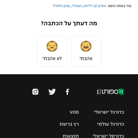
עוד באותו נושא:
אוניון סן ז'ילואז
,
נאפולי
,
ענאן חלאילי
מה דעתך על הכתבה?
אהבתי
לא אהבתי
כדורגל ישראלי
VOD
כדורגל עולמי
רץ ברשת
ליגת העל
כדורסל ישראלי
תוצאות