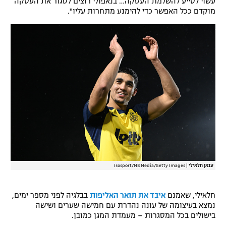
עשוי לסייע להשלמת העסקה… בנאפולי רוצים לסגור את העסקה
מוקדם ככל האפשר כדי להימנע מתחרות עליו".
רשיון להקרנה פומבית לבית עסק
הצטרפות לחבילת הערוצים
לוח דרושים – ג'ובנט
תגיות
המגזין
ענאן חלאילי
|
Isosport/MB Media/Getty Images
חלאילי, שאמנם
איבד את תואר האליפות
בבלגיה לפני מספר ימים,
נמצא בעיצומה של עונה נהדרת עם חמישה שערים ושישה
בישולים בכל המסגרות – מעמדת המגן כמובן.