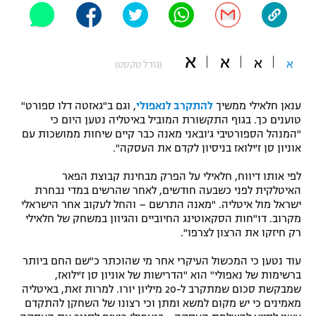
"מחצית בשכונה" – פודקאסט
אופניים
א
א
א
ספורט מוטורי
א
משתתפים וזוכים בפרסים
(גודל טקסט)
כדורמים
ענאן חלאילי ממשיך
להתקרב לנאפולי
, וגם ב"גאזטה דלו ספורט"
תקנון משתתפים וזוכים בפרסים
טניס
טוענים כך. בגוף התקשורת המוביל באיטליה נטען היום כי
פוטבול אמריקאי NFL
"המנהל הספורטיבי ג'ובאני מאנה כבר קיים שיחות ממושכות עם
תקנון עבור פעילות אלקטרה
אוניון סן ז'ילואז בניסיון לקדם את העסקה".
גיימינג E-Sports
בייסבול MLB
תקנון עבור פעילות ספורט 1 – "מרלן"
לפי אותו דיווח, חלאילי על הפרק מבחינת קבוצת הפאר
האיטלקית לפני כשבעה חודשים, לאחר שהרשים במדי נבחרת
ספורט אתגרי ואקסטרים
ישראל מול איטליה. "מאנה התרשם – והחל לעקוב אחר הישראלי
תנאי שימוש
מקרוב. דו"חות הסקאוטינג החיוביים והגיוון במשחק של חלאילי
אומנויות לחימה
רק חיזקו את הרצון לצרפו".
מדיניות פרטיות
עוד נטען כי המכשול העיקרי אחר מי שהוכתר כ"שם החם ביותר
גיימינג E-Sports
ברשימות של נאפולי" הוא "הדרישות של אוניון סן ז'ילואז,
שמבקשת סכום שמתקרב ל-20 מיליון יורו. למרות זאת, באיטליה
תקנון פעילות ספורט 1
מאמינים כי יש מקום למשא ומתן וכי רצונו של השחקן להתקדם