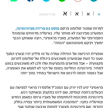
"מחצית בשכונה" – פודקאסט
אופניים
א
א
א
א
(גודל טקסט)
ספורט מוטורי
משתתפים וזוכים בפרסים
למרות שמנור סולומון פרסם
פוסט בט פרידה מפיורנטינה
,
כדורמים
המועדון מפירנצה לא מוותר עליו. באיטליה מדווחים שהמנהל
תקנון משתתפים וזוכים בפרסים
הספורטיבי של המועדון, פאביו פראטיצ'י, רוצה ששחקן הכנף
טניס
ימשיך ויבקש מטוטנהאם "הנחה".
פוטבול אמריקאי NFL
תקנון עבור פעילות אלקטרה
אופציית הרכישה של הוויולה עמדה על 10 מיליון יורו ובארץ המגף
גיימינג E-Sports
בייסבול MLB
טענו כל העת שבמועדון משוכנעים ביכולת של סולומון לתרום
תקנון עבור פעילות ספורט 1 – "מרלן"
מקצועית – אבל מודאגים מהפציעות שלו ולכן לא משוכנעים בנוגע
ספורט אתגרי ואקסטרים
למחיר. פיורנטינה החליטה בסופו של דבר לא לממש את האופציה,
תנאי שימוש
אבל כאמור תנסה לרכוש את הישראלי במחיר נמוך יותר.
אומנויות לחימה
פראטיצ'י יגיע לניו יורק עם המנכ"ל אלסנדרו פרארי לפגישה עם
מדיניות פרטיות
גיימינג E-Sports
הבעלים ג'וזפה קומיסו, שם ידונו בתקציב ובשחקני רכש.
פיורנטינה מתכוננת להחתמתו של פאביו גרוסו כמאמן החדש
ובאיטליה כתבו: "המהפכה המשמעותית ביותר צפויה בחלק
תקנון פעילות ספורט 1
הקדמי, שם פיורנטינה תצטרך לפחות ארבעה שחקני אגף