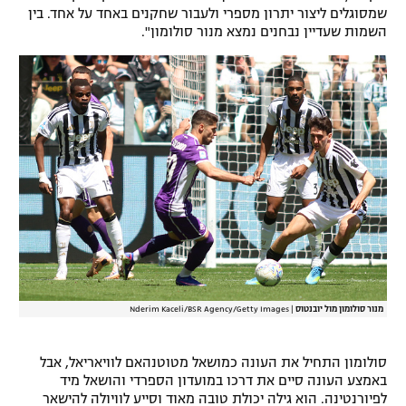
שמסוגלים ליצור יתרון מספרי ולעבור שחקנים באחד על אחד. בין
רשיון להקרנה פומבית לבית עסק
השמות שעדיין נבחנים נמצא מנור סולומון".
הצטרפות לחבילת הערוצים
לוח דרושים – ג'ובנט
תגיות
המגזין
מנור סולומון מול יובנטוס
|
Nderim Kaceli/BSR Agency/Getty Images
סולומון התחיל את העונה כמושאל מטוטנהאם לוויאריאל, אבל
באמצע העונה סיים את דרכו במועדון הספרדי והושאל מיד
לפיורנטינה. הוא גילה יכולת טובה מאוד וסייע לוויולה להישאר