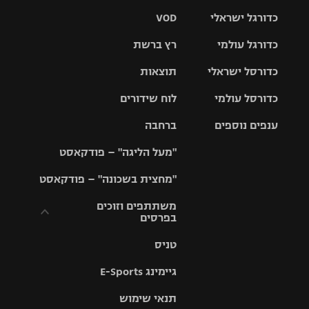
כדורגל ישראלי
VOD
כדורגל עולמי
רץ ברשת
ליגת העל
כדורסל ישראלי
תוצאות
ליגת
ליגה לאומית
האלופות
כדורסל עולמי
לוח שידורים
ליגת ווינר
סל
גביע הטוטו
ענפים נוספים
ברחבה
ליגה
NBA
אירופית
"מעל הליגה" – פודקאסט
ליגה לאומית
ליגיונרים
טניס
יורוליג
ליגה אנגלית
"מחצית בשכונה" – פודקאסט
כדורסל נשים
גביע המדינה
כדוריד
יורוקאפ
ליגה גרמנית
משתתפים וזוכים
בפרסים
מכבי תל
נבחרת
כדורעף
אביב
ישראל
ליגה
טניס
ספרדית
תקנון משתתפים
שחייה
הפועל חולון
מכבי חיפה
וזוכים בפרסים
גיימינג E-Sports
ליגה
איטלקית
ג'ודו
הפועל
בית"ר
תנאי שימוש
תקנון עבור פעילות