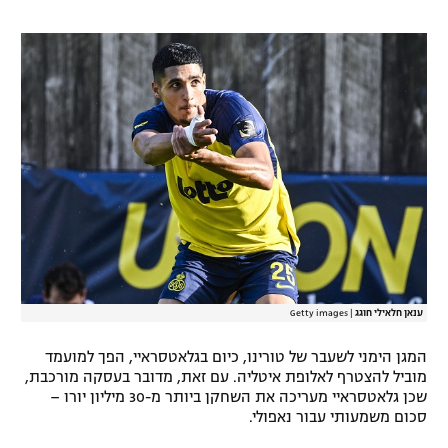
רשיון להקרנה פומבית לבית עסק
הצטרפות לחבילת הערוצים
לוח דרושים – ג'ובנט
תגיות
המגזין
ענאן חלאילי חוגג
|
Getty images
המגן הימני לשעבר של טורינו, כיום בגלאטסראיי, הפך למועמד
מוביל להצטרף לאלופת איטליה. עם זאת, מדובר בעסקה מורכבת,
שכן גלאטסראיי מעריכה את השחקן ביותר מ-30 מיליון יורו –
סכום משמעותי עבור נאפולי.