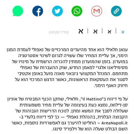
"מחצית בשכונה" – פודקאסט
אופניים
ספורט מוטורי
משתתפים וזוכים בפרסים
א
א
א
א
(גודל טקסט)
כדורמים
תקנון משתתפים וזוכים בפרסים
טניס
ענאן חלאילי הוא אחד מהיעדים המרכזיים של נאפולי לעמדת המגן
פוטבול אמריקאי NFL
הימני, אך עליית המחיר שלו עשויה לגרום לשינוי אסטרטגיה
תקנון עבור פעילות אלקטרה
במועדון. בזמן שהמועדון ממתין להכרזה הרשמית על מינויו של
מסימיליאנו אלגרי למאמן החדש, שוק ההעברות של נאפולי
גיימינג E-Sports
בייסבול MLB
מתחמם. המנהל המקצועי ג'ובאני מאנה פועל באופן אקטיבי
תקנון עבור פעילות ספורט 1 – "מרלן"
לסגור את העסקאות הראשונות, כאשר הדגש המרכזי הוא על
ספורט אתגרי ואקסטרים
חיזוק האגף הימני.
תנאי שימוש
אומנויות לחימה
על פי דיווח ב"Il Mattino", חלאילי, שחקן הכנף המבטיח של אוניון
סן-ז'ילואז, נמצא כעת בעיצומה של עליית מחיר משמעותית
מדיניות פרטיות
שעלולה לסבך את המשא ומתן. לנוכח הדרישות הגבוהות של
גיימינג E-Sports
הקבוצה הבלגית, בהנהלת נאפולי — כך לפי דיווח בלעדי ב-
AreaNapoli.it – החליטו להיערך גם לאפשרויות נוספות, כאשר
תקנון פעילות ספורט 1
השם הבולט שעלה הוא של וילפריד סינגו.