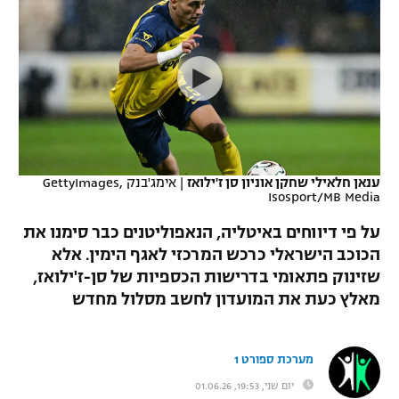
כדורסל נשים
נבחרת ישראל
יורוליג
ליגה ספרדית
טניס
VOD
מכבי תל אביב
מכבי חיפה
יורוקאפ
ליגה איטלקית
כדוריד
הפועל חולון
בית"ר ירושלים
רץ ברשת
ליגה צרפתית
כדורעף
הפועל ירושלים
מכבי תל אביב
ליגה הולנדית
שחייה
תוצאות
ענאן חלאילי שחקן אוניון סן ז'ילואז
|
אימג'בנק GettyImages,
דני אבדיה
הפועל תל אביב
Isosport/MB Media
ליגה טורקית
ג'ודו
על פי דיווחים באיטליה, הנאפוליטנים כבר סימנו את
הפועל חיפה
לוח שידורים
הכוכב הישראלי כרכש המרכזי לאגף הימין. אלא
ליגה סינית
אגרוף
שזינוק פתאומי בדרישות הכספיות של סן-ז'ילואז,
הפועל באר שבע
ליגה ברזילאית
מאלץ כעת את המועדון לחשב מסלול מחדש
ברחבה
ספורט אולימפי
מכבי נתניה
ליגות נוספות
UFC
מערכת ספורט 1
"מעל הליגה" – פודקאסט
בני יהודה
יום שני, 19:53, 01.06.26
היאבקות WWE