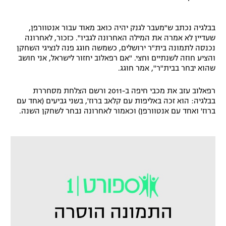
רשיון להקרנה פומבית לבית עסק
בבלגיה נכתב ש"מעבר לגנק יהיה כואב מאוד עבור אנטוורפן,
הצטרפות לחבילת הערוצים
שעדיין לא אמרה את המילה האחרונה לגביו". כזכור, לאחרונה
נכנסה לתמונה בית"ר ירושלים, כשמשה חוגג פנה לנציגי השחקן
והציע חוזה לשנתיים וחצי. "אם רפאלוב יחזור לישראל, אני חושב
לוח דרושים – ג'ובנט
שהוא יבחר בבית"ר", אמר חוגג.
תגיות
רפאלוב עזב את מכבי חיפה ב-2011 ורשם הצלחת מסחררת
בבלגיה: הוא זכה באליפות עם קלאב ברוז', בשני גביעים (אחד עם
המגזין
ברוז' ואחד עם אנטוורפן) וכאמור לאחרונה נבחר לשחקן השנה.