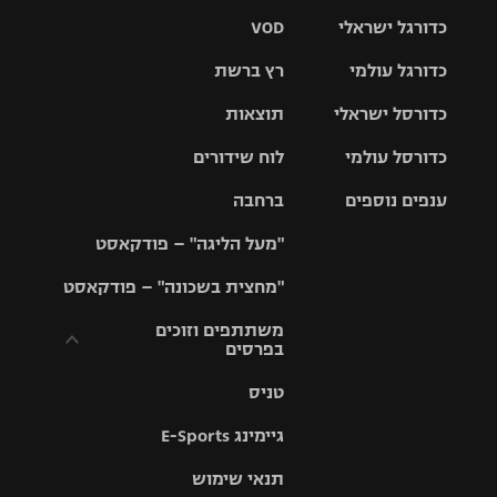
כדורגל ישראלי
VOD
כדורגל עולמי
רץ ברשת
ליגת העל
כדורסל ישראלי
תוצאות
ליגת
ליגה לאומית
האלופות
כדורסל עולמי
לוח שידורים
ליגת ווינר
סל
גביע הטוטו
ענפים נוספים
ברחבה
ליגה
NBA
אירופית
"מעל הליגה" – פודקאסט
ליגה לאומית
ליגיונרים
טניס
יורוליג
ליגה אנגלית
"מחצית בשכונה" – פודקאסט
כדורסל נשים
גביע המדינה
כדוריד
יורוקאפ
ליגה גרמנית
משתתפים וזוכים
בפרסים
מכבי תל
נבחרת
כדורעף
אביב
ישראל
ליגה
טניס
ספרדית
תקנון משתתפים
שחייה
הפועל חולון
מכבי חיפה
וזוכים בפרסים
גיימינג E-Sports
ליגה
איטלקית
ג'ודו
הפועל
בית"ר
תנאי שימוש
תקנון עבור פעילות
ירושלים