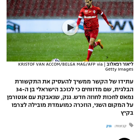
כדורסל נשים
נבחרת ישראל
יורוליג
ליגה ספרדית
טניס
VOD
מכבי תל אביב
מכבי חיפה
יורוקאפ
ליגה איטלקית
כדוריד
הפועל חולון
בית"ר ירושלים
רץ ברשת
ליגה צרפתית
כדורעף
הפועל ירושלים
מכבי תל אביב
ליגה הולנדית
שחייה
תוצאות
ליאור רפאלוב
|
KRISTOF VAN ACCOM/BELGA MAG/AFP via
דני אבדיה
הפועל תל אביב
Getty Images
ליגה טורקית
ג'ודו
עתידו של הקשר ממשיך להעסיק את התקשורת
הפועל חיפה
לוח שידורים
הבלגית, שם מדווחים כי לכוכב הישראלי בן ה-34
ליגה סינית
אגרוף
נמאס לחכות לחוזה חדש. גנק, שנאבקת עם אנטורפן
הפועל באר שבע
ליגה ברזילאית
על המקום השני, הוזכרה כמועמדת מובילה לצרפו
ברחבה
ספורט אולימפי
בקיץ
מכבי נתניה
ליגות נוספות
UFC
קבוצות:
גנק
"מעל הליגה" – פודקאסט
בני יהודה
היאבקות WWE