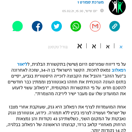
מערכת ספורט 1
"מחצית בשכונה" – פודקאסט
יום שישי, 15:30, 05.02.21
אופניים
ספורט מוטורי
משתתפים וזוכים בפרסים
כדורמים
א
א
תקנון משתתפים וזוכים בפרסים
א
א
טניס
(גודל טקסט)
פוטבול אמריקאי NFL
תקנון עבור פעילות אלקטרה
על פי דיווח שפורסם היום (שישי) בתקשורת הבלגית, ל
ליאור
גיימינג E-Sports
בייסבול MLB
רפאלוב
נמאס לחכות. הקשר הישראלי בן ה-34, שזכה לאחרונה
תקנון עבור פעילות ספורט 1 – "מרלן"
ב"נעל הזהב" והוביל את הקבוצה לזכייה היסטורית בגביע, יסיים
בתום העונה הנוכחית את חוזהו באנטוורפן וממתין כבר חודשיים
ספורט אתגרי ואקסטרים
תנאי שימוש
להסכם חדש. על פי התקשרות המקומית, "רפאלוב עשוי לזעזע
את המועדון שלו עם מעבר ישיר ליריבה מהצמרת".
אומנויות לחימה
אחת המועמדות לצרף את רפאלוב היא גנק, שעוקבת אחרי מצבו
מדיניות פרטיות
גיימינג E-Sports
של ישראלי ועשויה לצרפו בקיץ ללא תמורה. כידוע, אנטוורפן וגנק
נאבקות על המקום השני, כשלשתיהן 43 נקודות והן נמצאות
הרחוק מאחורי קלאב ברוז', קבוצתו הראשונה של רפאלוב בבלגיה,
תקנון פעילות ספורט 1
לה 14 נקודות יותר.