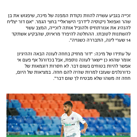
רשיון להקרנה פומבית לבית עסק
זכייה בגביע עשויה להוות נקודת המפנה של מיכה, שיפגוש את בן
שהר ואפואל ניקוסיה ל"דרבי הישראלי" בחצי הגמר. "אם דור יצליח
הצטרפות לחבילת הערוצים
להנהיג את אנורתוזיס ולהוביל אותה לזכייה, המצב עשוי
להשתנות לטובתו. ההחלטה להיפרד מראיוס, שהבקיע אשתקד
לוח דרושים – ג'ובנט
14 שערי ליגה, התבררה כשגויה".
תגיות
על עתידו של מיכה: "דור מחזיק בחוזה לעונה הבאה וההיגיון
אומר שהוא כן יישאר לעונה נוספת, אבל בכדורגל אף פעם אי
אפשר להיות בטוחים בשום דבר. לא חסרות דוגמאות של
המגזין
כדורגלנים שעזבו למרות שהיה להם חוזה. במציאות של היום,
חוזה זה משהו שלא מבטיח לך שום דבר".