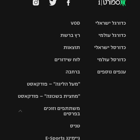
כדורגל ישראלי
VOD
כדורגל עולמי
רץ ברשת
ליגת העל
כדורסל ישראלי
תוצאות
ליגת
ליגה לאומית
האלופות
כדורסל עולמי
לוח שידורים
ליגת ווינר
סל
גביע הטוטו
ענפים נוספים
ברחבה
ליגה
NBA
אירופית
"מעל הליגה" – פודקאסט
ליגה לאומית
ליגיונרים
טניס
יורוליג
ליגה אנגלית
"מחצית בשכונה" – פודקאסט
כדורסל נשים
גביע המדינה
כדוריד
יורוקאפ
ליגה גרמנית
משתתפים וזוכים
בפרסים
מכבי תל
נבחרת
כדורעף
אביב
ישראל
ליגה
טניס
ספרדית
תקנון משתתפים
שחייה
הפועל חולון
מכבי חיפה
וזוכים בפרסים
גיימינג E-Sports