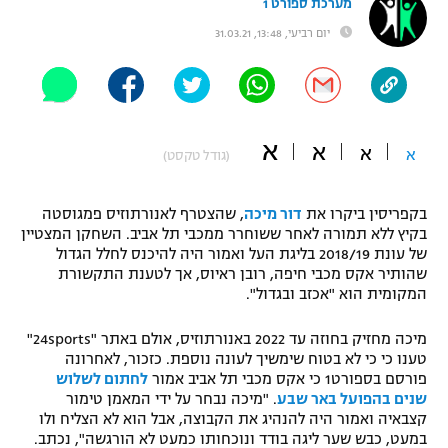
מערכת ספורט 1
"מחצית בשכונה" – פודקאסט
יום רביעי, 13:48, 31.03.21
אופניים
ספורט מוטורי
משתתפים וזוכים בפרסים
כדורמים
א
א
א
תקנון משתתפים וזוכים בפרסים
א
(גודל טקסט)
טניס
פוטבול אמריקאי NFL
תקנון עבור פעילות אלקטרה
בקפריסין ביקרו את
דור מיכה
, שהצטרף לאנורתוזיס פמגוסטה
גיימינג E-Sports
בייסבול MLB
בקיץ ללא תמורה לאחר ששוחרר ממכבי תל אביב. השחקן המצטיין
תקנון עבור פעילות ספורט 1 – "מרלן"
של עונת 2018/19 בליגת העל ואמור היה להיכנס לחלל הגדול
שהותיר אקס מכבי חיפה, רובן ראיוס, אך לטענת התקשורת
ספורט אתגרי ואקסטרים
המקומית הוא "אכזב ובגדול".
תנאי שימוש
אומנויות לחימה
מיכה מחזיק בחוזה עד 2022 באנורתוזיס, אולם באתר "24sports"
טענו כי כי לא בטוח שימשיך לעונה נוספת. כזכור, לאחרונה
מדיניות פרטיות
גיימינג E-Sports
פורסם בספורט1 כי אקס מכבי תל אביב אמור
לחתום לשלוש
שנים בהפועל באר שבע
. "מיכה נבחר על ידי המאמן טימור
קצבאיה ואמור היה להנהיג את הקבוצה, אבל הוא לא הצליח ולו
תקנון פעילות ספורט 1
במעט, כבש שער ליגה בודד ונוכחותו כמעט לא הורגשה", נכתב.