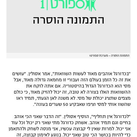
רשיון להקרנה פומבית לבית עסק
הצטרפות לחבילת הערוצים
לוח דרושים – ג'ובנט
תגיות
התמונה הוסרה – מערכת ספורט1
המגזין
"בכדורגל אוהבים מאוד לעשות השוואות", אמר אסולין. "עושים
את זה כל הזמן בעולם הזה ועבורי זו מחמאה גדולה מאוד, אבל
מסי הוא הכדורגל הגדול בהיסטוריה. אם אתה לוקח את
ההשוואות האלו בצורה לא טובה, זה יכול להזיק מאוד, כי כולם
מצפים שתציג יכולת של מסי. לא משנה לאן הגעתי, תמיד ראו
שהשוו אותי למסי וציפו שאבקיע 50 שערים בעונה".
"לכדורגל אין תחליף", הוסיף אסולין. "זה הדבר שאני הכי אוהב
בחיים וגם תמיד אוהב. אשחק כדורגל מתי שאני רק יכול וכל עוד
אני יכול. למרות שאין לי קבוצה עכשיו, אני מנסה לשחק ולהתאמן
כדי להיות בכושר הכי טוב שאני יכול. בנוגע לאימון קבוצה, זה