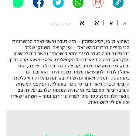
"מחצית בשכונה" – פודקאסט
אופניים
א
א
א
א
(גודל טקסט)
ספורט מוטורי
משתתפים וזוכים בפרסים
כדורמים
כשהוא בן 30, לגיא אסולין – מי שבעבר נחשב לאחד הכישרונות
תקנון משתתפים וזוכים בפרסים
הכי גדולים בכדורגל השראלי – אין קבוצה. השחקן שגדל
טניס
בברצלונה וזכה בעבר לכינוי "מסי הישראלי" נחשב היה לכישרון
פוטבול אמריקאי NFL
ענק באקדמיה המפוארת של הקטאלנים. אלא שמשהו קרה בדרך,
תקנון עבור פעילות אלקטרה
ובמקום למצוא את עצמו בקבוצה הבוגרת של ברצלונה, החל
גיימינג E-Sports
בייסבול MLB
אסולין לנדוד ולחפש את עצמו, כשבין היתר הוא עבר גם
תקנון עבור פעילות ספורט 1 – "מרלן"
בקזחסטן, רומניה ולאחרונה שיחק בקרמה מהליגה האיטלקית
הרביעית. ב"גרדיאן" הבריטי נזכרו באסולין, רגע לפני המשחק
ספורט אתגרי ואקסטרים
תנאי שימוש
הערב (רביעי, 22:00) בין מי שהיה המנטור שלו בברצלונה פפ
גווארדיולה ומנצ'סטר סיטי לפריז סן ז'רמן ומסי – השחקן שאליו
אומנויות לחימה
זכה אסולין להשוואות.
מדיניות פרטיות
גיימינג E-Sports
תקנון פעילות ספורט 1