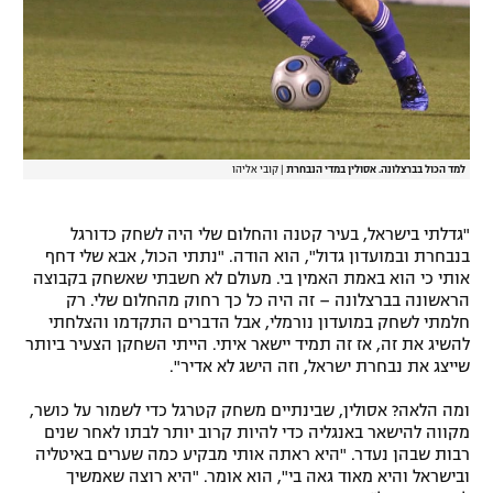
למד הכול בברצלונה. אסולין במדי הנבחרת
|
קובי אליהו
"גדלתי בישראל, בעיר קטנה והחלום שלי היה לשחק כדורגל
בנבחרת ובמועדון גדול", הוא הודה. "נתתי הכול, אבא שלי דחף
אותי כי הוא באמת האמין בי. מעולם לא חשבתי שאשחק בקבוצה
הראשונה בברצלונה – זה היה כל כך רחוק מהחלום שלי. רק
חלמתי לשחק במועדון נורמלי, אבל הדברים התקדמו והצלחתי
להשיג את זה, אז זה תמיד יישאר איתי. הייתי השחקן הצעיר ביותר
שייצג את נבחרת ישראל, וזה הישג לא אדיר".
ומה הלאה? אסולין, שבינתיים משחק קטרגל כדי לשמור על כושר,
מקווה להישאר באנגליה כדי להיות קרוב יותר לבתו לאחר שנים
רבות שבהן נעדר. "היא ראתה אותי מבקיע כמה שערים באיטליה
ובישראל והיא מאוד גאה בי", הוא אומר. "היא רוצה שאמשיך