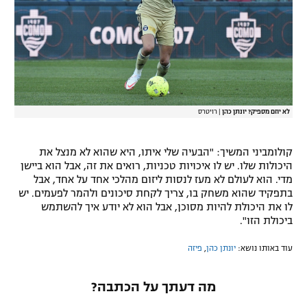
רשיון להקרנה פומבית לבית עסק
הצטרפות לחבילת הערוצים
לוח דרושים – ג'ובנט
לא יוזם מספיק? יונתן כהן
|
רויטרס
תגיות
המגזין
קולומביני המשיך: "הבעיה שלי איתו, היא שהוא לא מנצל את
היכולות שלו. יש לו איכויות טכניות, רואים את זה, אבל הוא ביישן
מדי. הוא לעולם לא מעז לנסות ליזום מהלכי אחד על אחד, אבל
בתפקיד שהוא משחק בו, צריך לקחת סיכונים ולהמר לפעמים. יש
לו את היכולת להיות מסוכן, אבל הוא לא יודע איך להשתמש
ביכולת הזו".
עוד באותו נושא:
יונתן כהן
,
פיזה
מה דעתך על הכתבה?