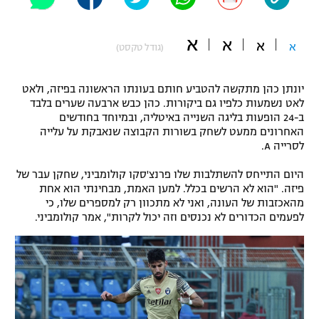
"מחצית בשכונה" – פודקאסט
אופניים
א
א
א
א
(גודל טקסט)
ספורט מוטורי
משתתפים וזוכים בפרסים
יונתן כהן מתקשה להטביע חותם בעונתו הראשונה בפיזה, ולאט
כדורמים
לאט נשמעות כלפיו גם ביקורות. כהן כבש ארבעה שערים בלבד
תקנון משתתפים וזוכים בפרסים
טניס
ב-24 הופעות בליגה השנייה באיטליה, ובמיוחד בחודשים
פוטבול אמריקאי NFL
האחרונים ממעט לשחק בשורות הקבוצה שנאבקת על עלייה
תקנון עבור פעילות אלקטרה
לסרייה A.
גיימינג E-Sports
בייסבול MLB
היום התייחס להשתלבות שלו פרנצ'סקו קולומביני, שחקן עבר של
תקנון עבור פעילות ספורט 1 – "מרלן"
פיזה. "הוא לא הרשים בכלל. למען האמת, מבחינתי הוא אחת
ספורט אתגרי ואקסטרים
מהאכזבות של העונה, ואני לא מתכוון רק למספרים שלו, כי
תנאי שימוש
לפעמים הכדורים לא נכנסים וזה יכול לקרות", אמר קולומביני.
אומנויות לחימה
מדיניות פרטיות
גיימינג E-Sports
תקנון פעילות ספורט 1