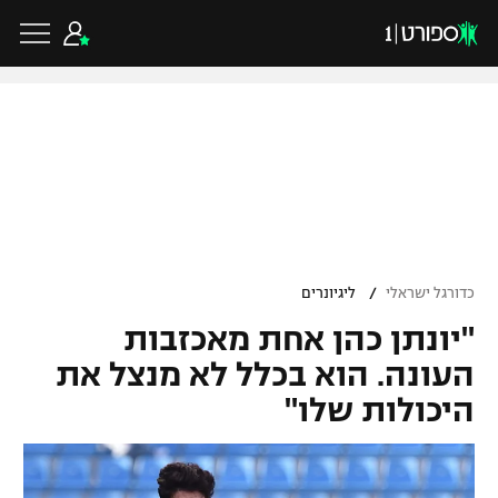
כדורגל ישראלי
ליגת העל
כדורגל עולמי
/
כדורגל ישראלי
ליגיונרים
ליגה לאומית
"יונתן כהן אחת מאכזבות
ליגת האלופות
כדורסל ישראלי
גביע הטוטו
העונה. הוא בכלל לא מנצל את
ליגה אירופית
היכולות שלו"
ליגת ווינר סל
ליגיונרים
כדורסל עולמי
ליגה אנגלית
ליגה לאומית
גביע המדינה
NBA
ליגה גרמנית
ענפים נוספים