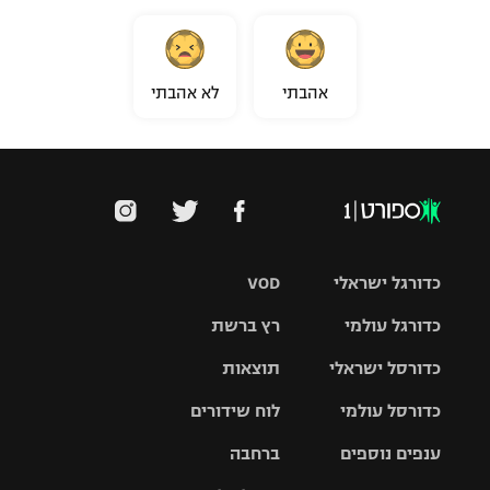
אהבתי
לא אהבתי
כדורגל ישראלי
VOD
כדורגל עולמי
רץ ברשת
ליגת העל
כדורסל ישראלי
תוצאות
ליגת
ליגה לאומית
האלופות
כדורסל עולמי
לוח שידורים
ליגת ווינר
סל
גביע הטוטו
ענפים נוספים
ברחבה
ליגה
NBA
אירופית