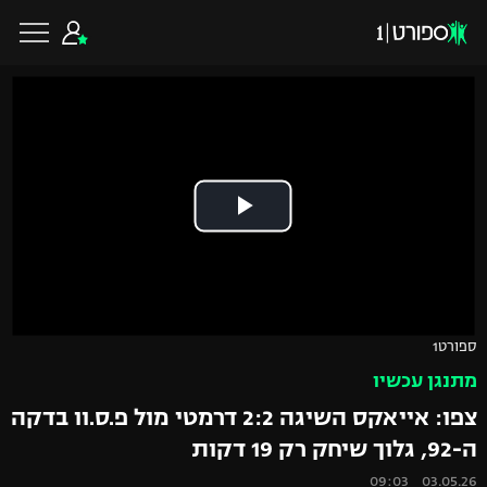
כדורגל ישראלי
ליגת העל
כדורגל עולמי
ליגה לאומית
ליגת האלופות
כדורסל ישראלי
ספורט1
גביע הטוטו
מתנגן עכשיו
ליגה אירופית
ליגת ווינר סל
ליגיונרים
כדורסל עולמי
צפו: אייאקס השיגה 2:2 דרמטי מול פ.ס.וו בדקה
ליגה אנגלית
ה-92, גלוך שיחק רק 19 דקות
ליגה לאומית
גביע המדינה
NBA
03.05.26 09:03
ליגה גרמנית
ענפים נוספים