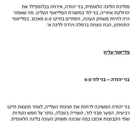
מוליכת הליגה הלאומית, בני יהודה, אירחה בבלומפילד את
"מחצית בשכונה" – פודקאסט
אופניים
הדולקת אחריה, בני לוד במסגרת הפלייאוף העליון. מה שאמור
היה להיות משחק העונה, הסתיים בתיקו 0:0 מאכזב. בפלייאוף
התחתון, הכח נוצחה ברמלה וירדה לליגה א'.
ספורט מוטורי
משתתפים וזוכים בפרסים
כדורמים
תקנון משתתפים וזוכים בפרסים
טניס
פלייאוף עליון
פוטבול אמריקאי NFL
תקנון עבור פעילות אלקטרה
גיימינג E-Sports
בייסבול MLB
תקנון עבור פעילות ספורט 1 – "מרלן"
בני יהודה – בני לוד 0:0
ספורט אתגרי ואקסטרים
תנאי שימוש
אומנויות לחימה
בני יהודה המשיכה לדחות את חגיגות העלייה, לאחר תוצאת תיקו
מדיניות פרטיות
רביעית. הפער מבני לוד, השנייה בטבלה, נותר על חמש נקודות.
גיימינג E-Sports
שתי הקבוצות אכזבו במה שכונה משחק העונה בליגה הלאומית.
תקנון פעילות ספורט 1