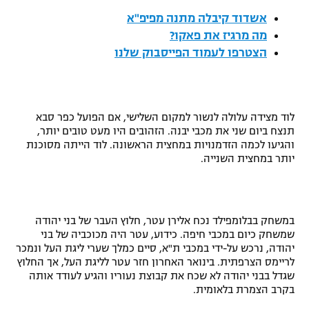
רשיון להקרנה פומבית לבית עסק
אשדוד קיבלה מתנה מפיפ"א
מה מרגיז את פאקו?
הצטרפות לחבילת הערוצים
הצטרפו לעמוד הפייסבוק שלנו
לוח דרושים – ג'ובנט
תגיות
לוד מצידה עלולה לנשור למקום השלישי, אם הפועל כפר סבא
תנצח ביום שני את מכבי יבנה. הזהובים היו מעט טובים יותר,
והגיעו לכמה הזדמנויות במחצית הראשונה. לוד הייתה מסוכנת
המגזין
יותר במחצית השנייה.
במשחק בבלומפילד נכח אלירן עטר, חלוץ העבר של בני יהודה
שמשחק כיום במכבי חיפה. כידוע, עטר היה מכוכביה של בני
יהודה, נרכש על-ידי במכבי ת"א, סיים כמלך שערי ליגת העל ונמכר
לריימס הצרפתית. בינואר האחרון חזר עטר לליגת העל, אך החלוץ
שגדל בבני יהודה לא שכח את קבוצת נעוריו והגיע לעודד אותה
בקרב הצמרת בלאומית.