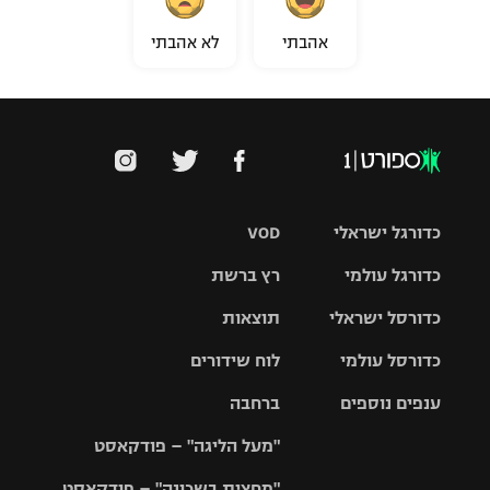
אהבתי
לא אהבתי
כדורגל ישראלי
VOD
כדורגל עולמי
רץ ברשת
ליגת העל
כדורסל ישראלי
תוצאות
ליגת
ליגה לאומית
האלופות
כדורסל עולמי
לוח שידורים
ליגת ווינר
סל
גביע הטוטו
ענפים נוספים
ברחבה
ליגה
NBA
אירופית
"מעל הליגה" – פודקאסט
ליגה לאומית
ליגיונרים
טניס
יורוליג
ליגה אנגלית
"מחצית בשכונה" – פודקאסט