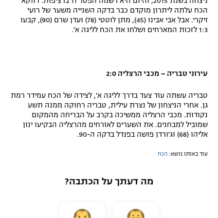
ניצחה בשנת 2015, והיום היא רשמה הפסד 11 ברציפות. דווקא
הכח עלתה ליתרון מוקדם כבר בדקה השנייה משער של רועי
זיקרי. אבל אבי אבינו (45), מתן לוטטי (78) ועדן שרם (90), קבעו
1:3 לזכות המארחים ושלחו את הכח לליגה א'.
עירוני טבריה – מכבי הרצליה 2:0
טבריה עשתה עוד צעד בדרך לליגה א', לצידה של הכח עמידר רמת
גן. אחרי הניצחון של נצרת עילית, טבריה רחוקה ממנה תשע
נקודות. מכבי הרצליה ממשיכה בקרב על הבריחה מהמקום
שמוביל למבחנים. את השערים לאורחים מהרצליה הבקיעו ינון
אליהו (68) וג'ורדן פושה בפנדל בדקה ה-90.
עוד באותו נושא:
הכח
מה דעתך על הכתבה?