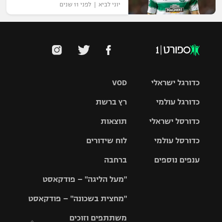
יוני לביא | לפני 11 שנים
כדורגל ישראלי
VOD
כדורגל עולמי
רץ ברשת
ליגת העל
כדורסל ישראלי
תוצאות
ליגת
ליגה לאומית
האלופות
כדורסל עולמי
לוח שידורים
ליגת ווינר
סל
גביע הטוטו
ענפים נוספים
ברחבה
ליגה
NBA
אירופית
"מעל הליגה" – פודקאסט
ליגה לאומית
ליגיונרים
טניס
יורוליג
ליגה אנגלית
"מחצית בשכונה" – פודקאסט
כדורסל נשים
גביע המדינה
כדוריד
יורוקאפ
ליגה גרמנית
משתתפים וזוכים