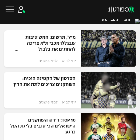
יוני לביא
מיץ', תרשום: חמש סיבות
שבגללן מכבי ת"א צריכה
להחתים את בלבול
כדורגל ישראלי
יוני לביא | לפני 6 שנים
ליגת העל
כדורגל עולמי
הסרטון של הקטינה הוכיח:
השחקנים צריכים לתת את הדין
ליגה לאומית
ליגת האלופות
כדורסל ישראלי
יוני לביא | לפני 6 שנים
גביע הטוטו
ליגה אירופית
ליגת ווינר סל
ליגיונרים
כדורסל עולמי
TOP 10: דירוג השחקנים
ליגה אנגלית
הישראלים הכי טובים בליגת העל
ליגה לאומית
כרגע
גביע המדינה
NBA
ליגה גרמנית
ענפים נוספים