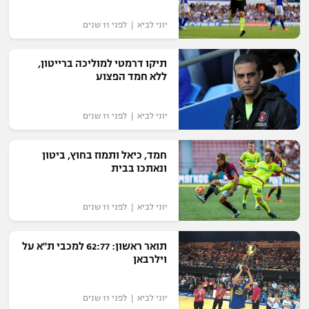
רשיון להקרנה פומבית לבית עסק
יוני לביא | לפני 11 שנים
הצטרפות לחבילת הערוצים
תיקו דרמטי למוליכה ברייטון,
ללא חמד הפצוע
לוח דרושים – ג'ובנט
תגיות
יוני לביא | לפני 11 שנים
המגזין
חמד, כיאל ותמוז בחוץ, ביטון
ונאתכו בבית
יוני לביא | לפני 11 שנים
תואר ראשון: 62:77 למכבי ת"א על
וילרבאן
יוני לביא | לפני 11 שנים