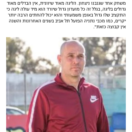
משחק אחד שגנבנו ניצחון. הליגה מאוד שיוונית, אין הבדלים מאוד
רשיון להקרנה פומבית לבית עסק
גדולים בליגה, בגלל זה כל מועדון גדול שיורד הוא מיד עולה ליגה כי
התקציב שלו גדול באופן משמעותי והוא יכול להחתים הרבה יותר
יקרים, כמו מכבי נתניה הפועל תל אביב בשנים האחרונות והשנה
הצטרפות לחבילת הערוצים
אין קבוצה כזאת".
לוח דרושים – ג'ובנט
תגיות
המגזין