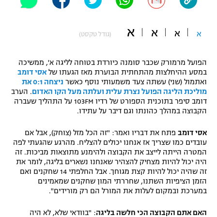
"מחצית בשכונה" – פודקאסט
אופניים
א
א
א
א
(גודל טקסט)
ספורט מוטורי
משתתפים וזוכים בפרסים
הפועל מרמורק שכבר סומנה כיורדת בטוחה לליגה א', ממשיכה
כדורמים
במסע ההיחלצות מהתחתית הבוערת מאז הגעתו של
אסי דומב
תקנון משתתפים וזוכים בפרסים
טניס
ואתמול (שני) עשתה צעד משמעותי נוסף כאשר
ניצחה 0:1 את
פוטבול אמריקאי NFL
מוליכת הליגה הפועל נצרת עלית ועלתה מעל הקו האדום
. הערב
תקנון עבור פעילות אלקטרה
דומב סיפר בתוכנית הספורט של רדיו 103FM על התהליך שעברה
גיימינג E-Sports
הקבוצה במהלך כהונתו וגם דיבר על עתידו.
בייסבול MLB
תקנון עבור פעילות ספורט 1 – "מרלן"
אסי דומב
פתח את דבריו ואמר: "זה הכל מזל (צוחק), אבל אם
ספורט אתגרי ואקסטרים
עובדים כמו שצריך אז אנחנו יכולים להצליח. מהרגע שהגעתי לפה
תנאי שימוש
המטרה הייתה לייצב את הקבוצה ולהימנע מתוצאות מביכות. זה
אומנויות לחימה
היה יכול להיות מצחיק להצהיר שאנחנו נשארים בליגה, לומר את
זה שהיה יכול להיות קצת מגוחך. אבל החלפתי 14 שחקנים ואם
מדיניות פרטיות
הזמן הציפיות השתנו, שחררתי המון שחקנים שמאמינים
גיימינג E-Sports
במערכת ובמקום לעלות את המורל הם רק מורידים".
תקנון פעילות ספורט 1
האם אתם הקבוצה הכי חלשה בליגה
: "בוודאי שלא, לא היה